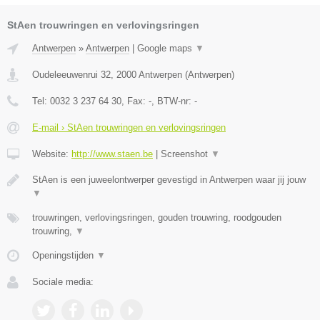
StAen trouwringen en verlovingsringen
Antwerpen
»
Antwerpen
|
Google maps
▼
Oudeleeuwenrui 32
,
2000
Antwerpen
(
Antwerpen
)
Tel:
0032 3 237 64 30
, Fax:
-
, BTW-nr:
-
E-mail › StAen trouwringen en verlovingsringen
Website:
http://www.staen.be
|
Screenshot
▼
StAen is een juweelontwerper gevestigd in Antwerpen waar jij jouw
▼
trouwringen, verlovingsringen, gouden trouwring, roodgouden
trouwring,
▼
Openingstijden
▼
Sociale media: