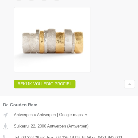
BEKIJK VOLLEDIG PROFIEL
De Gouden Ram
Antwerpen
»
Antwerpen
|
Google maps
▼
Suikerrui 22
,
2000
Antwerpen
(
Antwerpen
)
Tel:
03 233 29 67
, Fax:
03 226 18 09
, BTW-nr:
0421 843 003