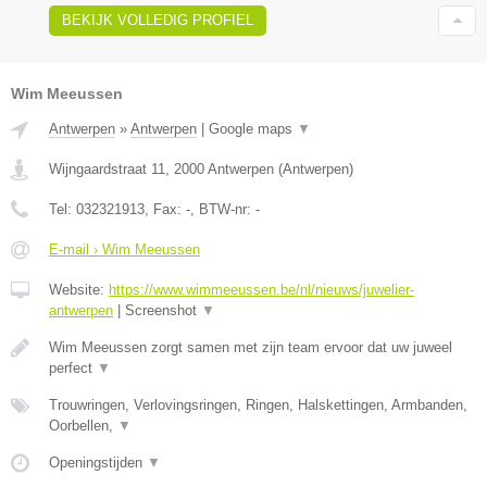
BEKIJK VOLLEDIG PROFIEL
Wim Meeussen
Antwerpen
»
Antwerpen
|
Google maps
▼
Wijngaardstraat 11
,
2000
Antwerpen
(
Antwerpen
)
Tel:
032321913
, Fax:
-
, BTW-nr:
-
E-mail › Wim Meeussen
Website:
https://www.wimmeeussen.be/nl/nieuws/juwelier-
antwerpen
|
Screenshot
▼
Wim Meeussen zorgt samen met zijn team ervoor dat uw juweel
perfect
▼
Trouwringen, Verlovingsringen, Ringen, Halskettingen, Armbanden,
Oorbellen,
▼
Openingstijden
▼