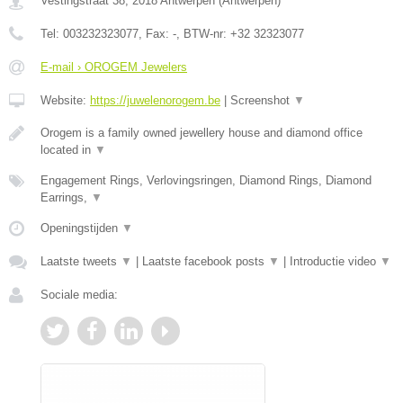
Vestingstraat 38
,
2018
Antwerpen
(
Antwerpen
)
Tel:
003232323077
, Fax:
-
, BTW-nr:
+32 32323077
E-mail › OROGEM Jewelers
Website:
https://juwelenorogem.be
|
Screenshot
▼
Orogem is a family owned jewellery house and diamond office
located in
▼
Engagement Rings, Verlovingsringen, Diamond Rings, Diamond
Earrings,
▼
Openingstijden
▼
Laatste tweets
▼
|
Laatste facebook posts
▼
|
Introductie video
▼
Sociale media: