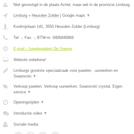
Niet gevestigd in de plaats Achel, maar wel in de provincie Limburg.
Limburg
»
Heusden Zolder
|
Google maps
▼
Koolmijnlaan 141
,
3550
Heusden Zolder
(
Limburg
)
Tel:
-
, Fax:
-
, BTW-nr:
0406849969
E-mail › Juwelengalerij De Greeve
Website onbekend
Limburgs grootste speciaalzaak voor juwelen , uurwerken en
Swarovski
▼
Verkoop juwelen, Verkoop uurwerken, Swarovski crystal, Eigen
service
▼
Openingstijden
▼
Introductie video
▼
Sociale media: