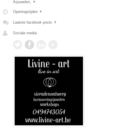
Asjuwelen,
▼
Openingstijden
▼
Laatste facebook posts
▼
Sociale media: