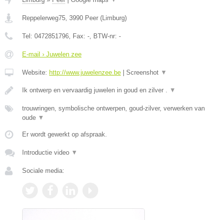
Reppelerweg75
,
3990
Peer
(
Limburg
)
Tel:
0472851796
, Fax:
-
, BTW-nr:
-
E-mail › Juwelen zee
Website:
http://www.juwelenzee.be
|
Screenshot
▼
Ik ontwerp en vervaardig juwelen in goud en zilver .
▼
trouwringen, symbolische ontwerpen, goud-zilver, verwerken van
oude
▼
Er wordt gewerkt op afspraak.
Introductie video
▼
Sociale media: