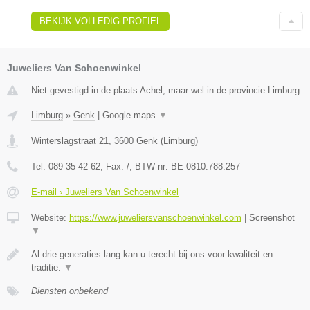
BEKIJK VOLLEDIG PROFIEL
Juweliers Van Schoenwinkel
Niet gevestigd in de plaats Achel, maar wel in de provincie Limburg.
Limburg
»
Genk
|
Google maps
▼
Winterslagstraat 21
,
3600
Genk
(
Limburg
)
Tel:
089 35 42 62
, Fax:
/
, BTW-nr:
BE-0810.788.257
E-mail › Juweliers Van Schoenwinkel
Website:
https://www.juweliersvanschoenwinkel.com
|
Screenshot
▼
Al drie generaties lang kan u terecht bij ons voor kwaliteit en
traditie.
▼
Diensten onbekend