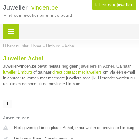
Ik ben een
juwelier
Juwelier
-vinden.be
Vind een juwelier bij u in de buurt!
U bent nu hier:
Home
»
Limburg
»
Achel
Juwelier Achel
Juwelier-vinden.be bevat helaas nog geen
juweliers in Achel
. Ga naar
juwelier Limburg
of ga naar
direct contact met juweliers
om via één e-mail
in contact te komen met meerdere juweliers tegelijk. Hieronder worden nu
resultaten getoond uit de provincie Limburg.
1
Juwelen zee
Niet gevestigd in de plaats Achel, maar wel in de provincie Limburg.
Limburg
»
Peer
|
Google maps
▼