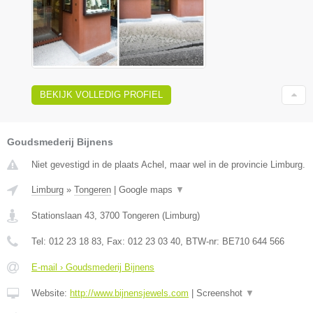
BEKIJK VOLLEDIG PROFIEL
Goudsmederij Bijnens
Niet gevestigd in de plaats Achel, maar wel in de provincie Limburg.
Limburg
»
Tongeren
|
Google maps
▼
Stationslaan 43
,
3700
Tongeren
(
Limburg
)
Tel:
012 23 18 83
, Fax:
012 23 03 40
, BTW-nr:
BE710 644 566
E-mail › Goudsmederij Bijnens
Website:
http://www.bijnensjewels.com
|
Screenshot
▼