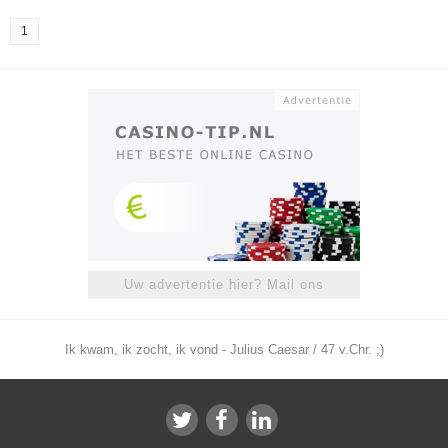
1
Uw advertentie hier? Mail ons
Ik kwam, ik zocht, ik vond - Julius Caesar / 47 v.Chr. ;)