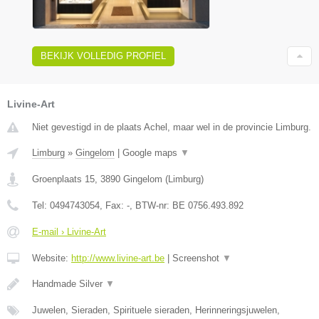
BEKIJK VOLLEDIG PROFIEL
Livine-Art
Niet gevestigd in de plaats Achel, maar wel in de provincie Limburg.
Limburg
»
Gingelom
|
Google maps
▼
Groenplaats 15
,
3890
Gingelom
(
Limburg
)
Tel:
0494743054
, Fax:
-
, BTW-nr:
BE 0756.493.892
E-mail › Livine-Art
Website:
http://www.livine-art.be
|
Screenshot
▼
Handmade Silver
▼
Juwelen, Sieraden, Spirituele sieraden, Herinneringsjuwelen,