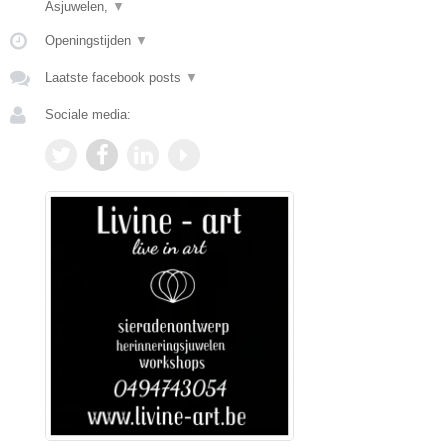
Asjuwelen,
▼
Openingstijden
▼
Laatste facebook posts
▼
Sociale media: