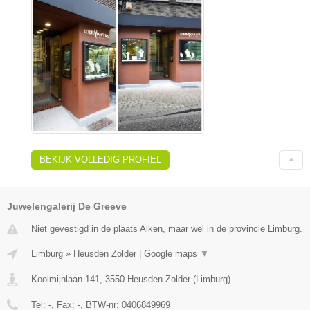
BEKIJK VOLLEDIG PROFIEL
Juwelengalerij De Greeve
Niet gevestigd in de plaats Alken, maar wel in de provincie Limburg.
Limburg
»
Heusden Zolder
|
Google maps
▼
Koolmijnlaan 141
,
3550
Heusden Zolder
(
Limburg
)
Tel:
-
, Fax:
-
, BTW-nr:
0406849969