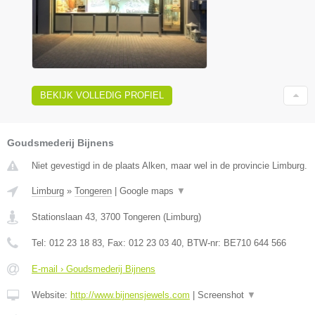
BEKIJK VOLLEDIG PROFIEL
Goudsmederij Bijnens
Niet gevestigd in de plaats Alken, maar wel in de provincie Limburg.
Limburg
»
Tongeren
|
Google maps
▼
Stationslaan 43
,
3700
Tongeren
(
Limburg
)
Tel:
012 23 18 83
, Fax:
012 23 03 40
, BTW-nr:
BE710 644 566
E-mail › Goudsmederij Bijnens
Website:
http://www.bijnensjewels.com
|
Screenshot
▼