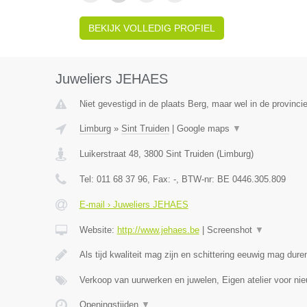
BEKIJK VOLLEDIG PROFIEL
Juweliers JEHAES
Niet gevestigd in de plaats Berg, maar wel in de provinci
Limburg
»
Sint Truiden
|
Google maps
▼
Luikerstraat 48
,
3800
Sint Truiden
(
Limburg
)
Tel:
011 68 37 96
, Fax:
-
, BTW-nr:
BE 0446.305.809
E-mail › Juweliers JEHAES
Website:
http://www.jehaes.be
|
Screenshot
▼
Als tijd kwaliteit mag zijn en schittering eeuwig mag dure
Verkoop van uurwerken en juwelen, Eigen atelier voor ni
Openingstijden
▼