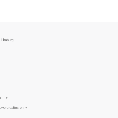
e Limburg.
n...
▼
euwe creaties en
▼