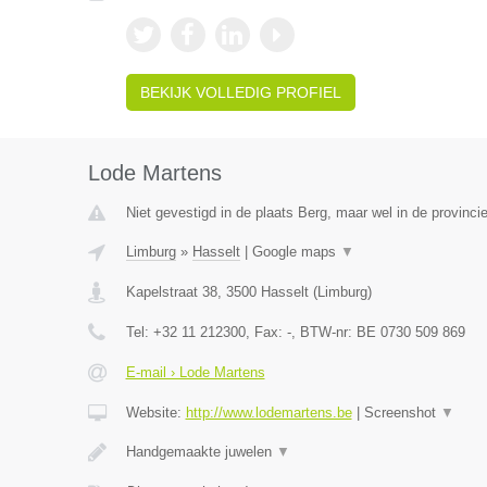
BEKIJK VOLLEDIG PROFIEL
Lode Martens
Niet gevestigd in de plaats Berg, maar wel in de provinci
Limburg
»
Hasselt
|
Google maps
▼
Kapelstraat 38
,
3500
Hasselt
(
Limburg
)
Tel:
+32 11 212300
, Fax:
-
, BTW-nr:
BE 0730 509 869
E-mail › Lode Martens
Website:
http://www.lodemartens.be
|
Screenshot
▼
Handgemaakte juwelen
▼