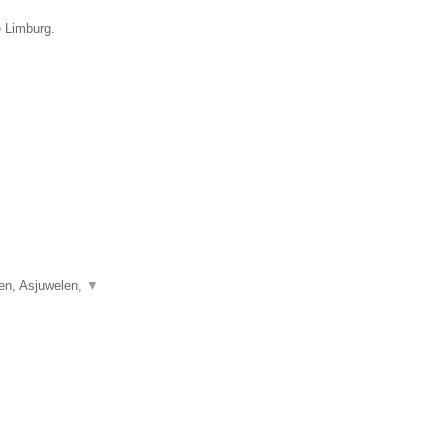
e Limburg.
len, Asjuwelen,
▼