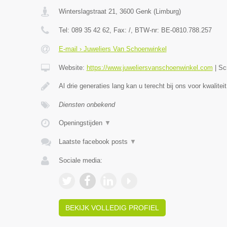
Winterslagstraat 21
,
3600
Genk
(
Limburg
)
Tel:
089 35 42 62
, Fax:
/
, BTW-nr:
BE-0810.788.257
E-mail › Juweliers Van Schoenwinkel
Website:
https://www.juweliersvanschoenwinkel.com
|
Sc
Al drie generaties lang kan u terecht bij ons voor kwaliteit
Diensten onbekend
Openingstijden
▼
Laatste facebook posts
▼
Sociale media:
BEKIJK VOLLEDIG PROFIEL