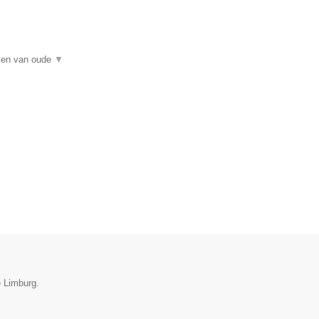
rken van oude
▼
e Limburg.