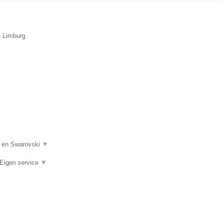
e Limburg.
n en Swarovski
▼
 Eigen service
▼