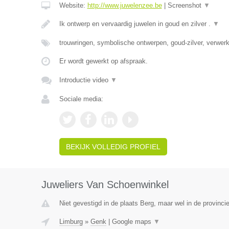
Website:
http://www.juwelenzee.be
|
Screenshot
▼
Ik ontwerp en vervaardig juwelen in goud en zilver .
▼
trouwringen, symbolische ontwerpen, goud-zilver, verwe
Er wordt gewerkt op afspraak.
Introductie video
▼
Sociale media:
BEKIJK VOLLEDIG PROFIEL
Juweliers Van Schoenwinkel
Niet gevestigd in de plaats Berg, maar wel in de provinci
Limburg
»
Genk
|
Google maps
▼