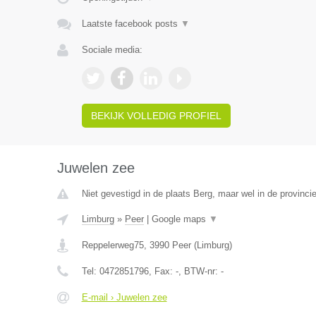
Laatste facebook posts
▼
Sociale media:
BEKIJK VOLLEDIG PROFIEL
Juwelen zee
Niet gevestigd in de plaats Berg, maar wel in de provinci
Limburg
»
Peer
|
Google maps
▼
Reppelerweg75
,
3990
Peer
(
Limburg
)
Tel:
0472851796
, Fax:
-
, BTW-nr:
-
E-mail › Juwelen zee