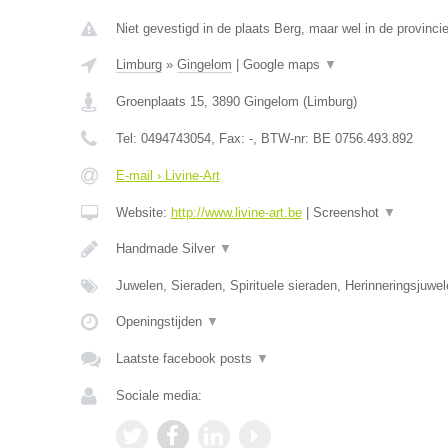
Niet gevestigd in de plaats Berg, maar wel in de provinci
Limburg
»
Gingelom
|
Google maps
▼
Groenplaats 15
,
3890
Gingelom
(
Limburg
)
Tel:
0494743054
, Fax:
-
, BTW-nr:
BE 0756.493.892
E-mail › Livine-Art
Website:
http://www.livine-art.be
|
Screenshot
▼
Handmade Silver
▼
Juwelen, Sieraden, Spirituele sieraden, Herinneringsjuwe
Openingstijden
▼
Laatste facebook posts
▼
Sociale media: