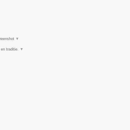
reenshot
▼
 en traditie.
▼