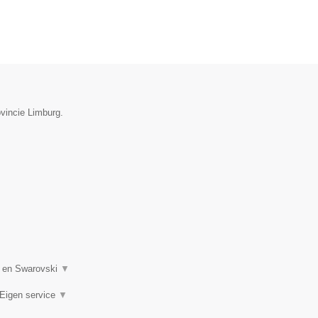
ovincie Limburg.
n en Swarovski
▼
 Eigen service
▼