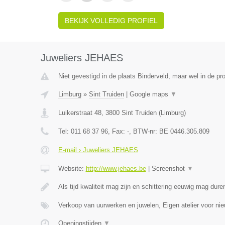
BEKIJK VOLLEDIG PROFIEL
Juweliers JEHAES
Niet gevestigd in de plaats Binderveld, maar wel in de pr
Limburg
»
Sint Truiden
|
Google maps
▼
Luikerstraat 48
,
3800
Sint Truiden
(
Limburg
)
Tel:
011 68 37 96
, Fax:
-
, BTW-nr:
BE 0446.305.809
E-mail › Juweliers JEHAES
Website:
http://www.jehaes.be
|
Screenshot
▼
Als tijd kwaliteit mag zijn en schittering eeuwig mag dure
Verkoop van uurwerken en juwelen, Eigen atelier voor ni
Openingstijden
▼