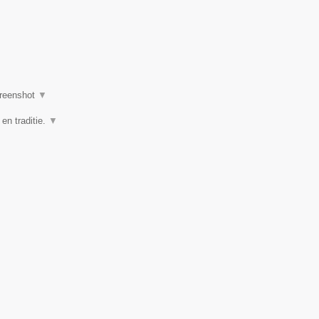
reenshot
▼
 en traditie.
▼