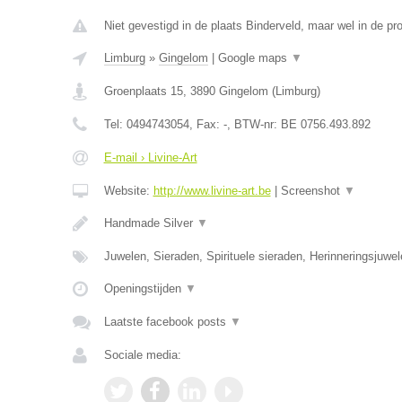
Niet gevestigd in de plaats Binderveld, maar wel in de pr
Limburg
»
Gingelom
|
Google maps
▼
Groenplaats 15
,
3890
Gingelom
(
Limburg
)
Tel:
0494743054
, Fax:
-
, BTW-nr:
BE 0756.493.892
E-mail › Livine-Art
Website:
http://www.livine-art.be
|
Screenshot
▼
Handmade Silver
▼
Juwelen, Sieraden, Spirituele sieraden, Herinneringsjuwe
Openingstijden
▼
Laatste facebook posts
▼
Sociale media: