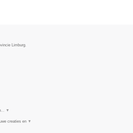
ovincie Limburg.
n...
▼
euwe creaties en
▼