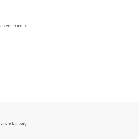
rken van oude
▼
ovincie Limburg.