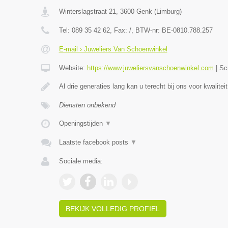
Winterslagstraat 21
,
3600
Genk
(
Limburg
)
Tel:
089 35 42 62
, Fax:
/
, BTW-nr:
BE-0810.788.257
E-mail › Juweliers Van Schoenwinkel
Website:
https://www.juweliersvanschoenwinkel.com
|
Sc
Al drie generaties lang kan u terecht bij ons voor kwaliteit
Diensten onbekend
Openingstijden
▼
Laatste facebook posts
▼
Sociale media:
BEKIJK VOLLEDIG PROFIEL