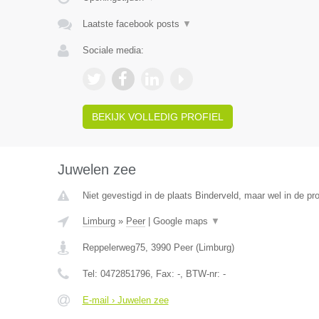
Laatste facebook posts
▼
Sociale media:
BEKIJK VOLLEDIG PROFIEL
Juwelen zee
Niet gevestigd in de plaats Binderveld, maar wel in de pr
Limburg
»
Peer
|
Google maps
▼
Reppelerweg75
,
3990
Peer
(
Limburg
)
Tel:
0472851796
, Fax:
-
, BTW-nr:
-
E-mail › Juwelen zee