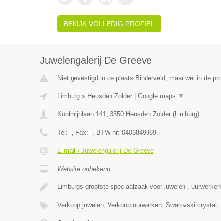
BEKIJK VOLLEDIG PROFIEL
Juwelengalerij De Greeve
Niet gevestigd in de plaats Binderveld, maar wel in de pr
Limburg
»
Heusden Zolder
|
Google maps
▼
Koolmijnlaan 141
,
3550
Heusden Zolder
(
Limburg
)
Tel:
-
, Fax:
-
, BTW-nr:
0406849969
E-mail › Juwelengalerij De Greeve
Website onbekend
Limburgs grootste speciaalzaak voor juwelen , uurwerke
Verkoop juwelen, Verkoop uurwerken, Swarovski crystal,