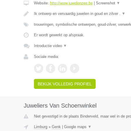
Website:
http://www.juwelenzee.be
|
Screenshot
▼
Ik ontwerp en vervaardig juwelen in goud en zilver .
▼
trouwringen, symbolische ontwerpen, goud-zilver, verwe
Er wordt gewerkt op afspraak.
Introductie video
▼
Sociale media:
BEKIJK VOLLEDIG PROFIEL
Juweliers Van Schoenwinkel
Niet gevestigd in de plaats Binderveld, maar wel in de pr
Limburg
»
Genk
|
Google maps
▼