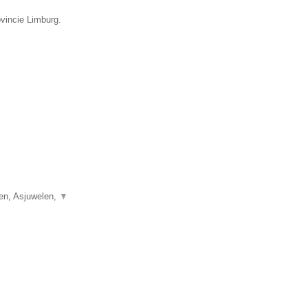
ovincie Limburg.
len, Asjuwelen,
▼