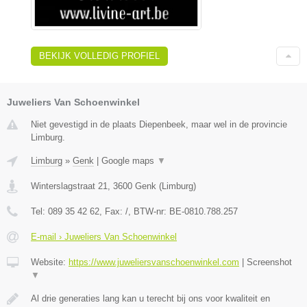
BEKIJK VOLLEDIG PROFIEL
Juweliers Van Schoenwinkel
Niet gevestigd in de plaats Diepenbeek, maar wel in de provincie
Limburg.
Limburg
»
Genk
|
Google maps
▼
Winterslagstraat 21
,
3600
Genk
(
Limburg
)
Tel:
089 35 42 62
, Fax:
/
, BTW-nr:
BE-0810.788.257
E-mail › Juweliers Van Schoenwinkel
Website:
https://www.juweliersvanschoenwinkel.com
|
Screenshot
▼
Al drie generaties lang kan u terecht bij ons voor kwaliteit en