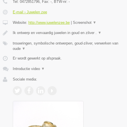
Tel:
0472851796
, Fax:
-
, BTW-nr:
-
E-mail › Juwelen zee
Website:
http://www.juwelenzee.be
|
Screenshot
▼
Ik ontwerp en vervaardig juwelen in goud en zilver .
▼
trouwringen, symbolische ontwerpen, goud-zilver, verwerken van
oude
▼
Er wordt gewerkt op afspraak.
Introductie video
▼
Sociale media: