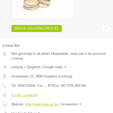
BEKIJK VOLLEDIG PROFIEL
Livine-Art
Niet gevestigd in de plaats Diepenbeek, maar wel in de provincie
Limburg.
Limburg
»
Gingelom
|
Google maps
▼
Groenplaats 15
,
3890
Gingelom
(
Limburg
)
Tel:
0494743054
, Fax:
-
, BTW-nr:
BE 0756.493.892
E-mail › Livine-Art
Website:
http://www.livine-art.be
|
Screenshot
▼