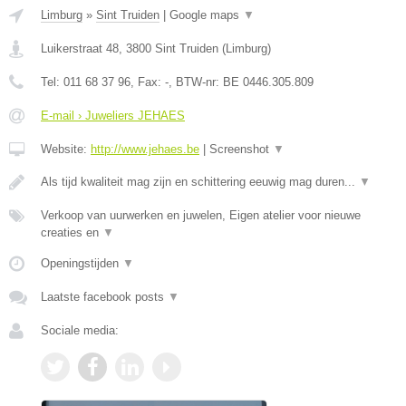
Limburg
»
Sint Truiden
|
Google maps
▼
Luikerstraat 48
,
3800
Sint Truiden
(
Limburg
)
Tel:
011 68 37 96
, Fax:
-
, BTW-nr:
BE 0446.305.809
E-mail › Juweliers JEHAES
Website:
http://www.jehaes.be
|
Screenshot
▼
Als tijd kwaliteit mag zijn en schittering eeuwig mag duren...
▼
Verkoop van uurwerken en juwelen, Eigen atelier voor nieuwe
creaties en
▼
Openingstijden
▼
Laatste facebook posts
▼
Sociale media: