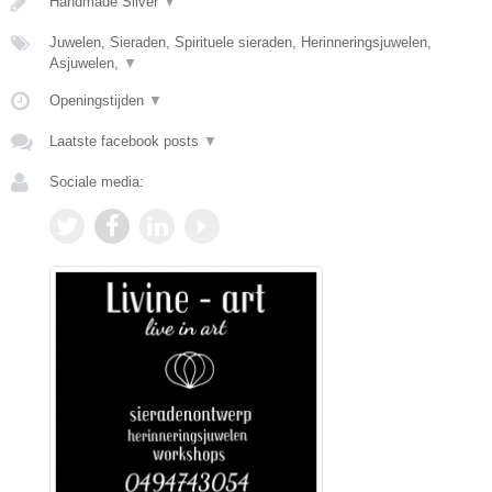
Handmade Silver
▼
Juwelen, Sieraden, Spirituele sieraden, Herinneringsjuwelen,
Asjuwelen,
▼
Openingstijden
▼
Laatste facebook posts
▼
Sociale media: