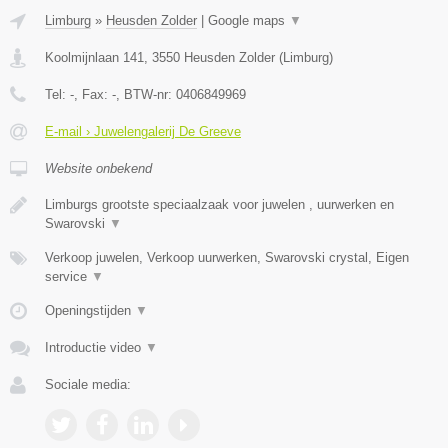
Limburg
»
Heusden Zolder
|
Google maps
▼
Koolmijnlaan 141
,
3550
Heusden Zolder
(
Limburg
)
Tel:
-
, Fax:
-
, BTW-nr:
0406849969
E-mail › Juwelengalerij De Greeve
Website onbekend
Limburgs grootste speciaalzaak voor juwelen , uurwerken en
Swarovski
▼
Verkoop juwelen, Verkoop uurwerken, Swarovski crystal, Eigen
service
▼
Openingstijden
▼
Introductie video
▼
Sociale media: