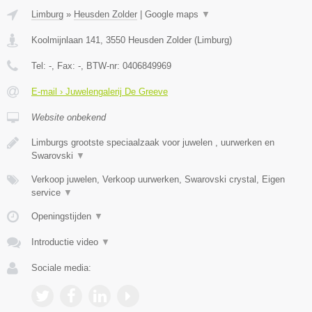
Limburg
»
Heusden Zolder
|
Google maps
▼
Koolmijnlaan 141
,
3550
Heusden Zolder
(
Limburg
)
Tel:
-
, Fax:
-
, BTW-nr:
0406849969
E-mail › Juwelengalerij De Greeve
Website onbekend
Limburgs grootste speciaalzaak voor juwelen , uurwerken en
Swarovski
▼
Verkoop juwelen, Verkoop uurwerken, Swarovski crystal, Eigen
service
▼
Openingstijden
▼
Introductie video
▼
Sociale media: