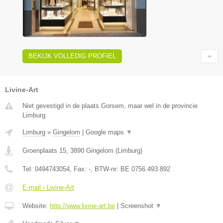
BEKIJK VOLLEDIG PROFIEL
Livine-Art
Niet gevestigd in de plaats Gorsem, maar wel in de provincie
Limburg.
Limburg
»
Gingelom
|
Google maps
▼
Groenplaats 15
,
3890
Gingelom
(
Limburg
)
Tel:
0494743054
, Fax:
-
, BTW-nr:
BE 0756.493.892
E-mail › Livine-Art
Website:
http://www.livine-art.be
|
Screenshot
▼