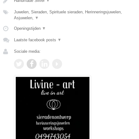
Handmade Silver
▼
Juwelen, Sieraden, Spirituele sieraden, Herinneringsjuwelen,
Asjuwelen,
▼
Openingstijden
▼
Laatste facebook posts
▼
Sociale media: