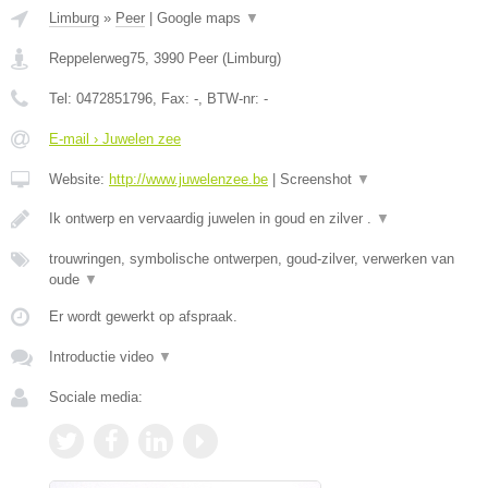
Limburg
»
Peer
|
Google maps
▼
Reppelerweg75
,
3990
Peer
(
Limburg
)
Tel:
0472851796
, Fax:
-
, BTW-nr:
-
E-mail › Juwelen zee
Website:
http://www.juwelenzee.be
|
Screenshot
▼
Ik ontwerp en vervaardig juwelen in goud en zilver .
▼
trouwringen, symbolische ontwerpen, goud-zilver, verwerken van
oude
▼
Er wordt gewerkt op afspraak.
Introductie video
▼
Sociale media: