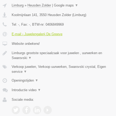
Limburg
»
Heusden Zolder
|
Google maps
▼
Koolmijnlaan 141
,
3550
Heusden Zolder
(
Limburg
)
Tel:
-
, Fax:
-
, BTW-nr:
0406849969
E-mail › Juwelengalerij De Greeve
Website onbekend
Limburgs grootste speciaalzaak voor juwelen , uurwerken en
Swarovski
▼
Verkoop juwelen, Verkoop uurwerken, Swarovski crystal, Eigen
service
▼
Openingstijden
▼
Introductie video
▼
Sociale media: