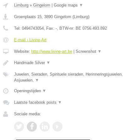
Limburg
»
Gingelom
|
Google maps
▼
Groenplaats 15
,
3890
Gingelom
(
Limburg
)
Tel:
0494743054
, Fax:
-
, BTW-nr:
BE 0756.493.892
E-mail › Livine-Art
Website:
http://www.livine-art.be
|
Screenshot
▼
Handmade Silver
▼
Juwelen, Sieraden, Spirituele sieraden, Herinneringsjuwelen,
Asjuwelen,
▼
Openingstijden
▼
Laatste facebook posts
▼
Sociale media: