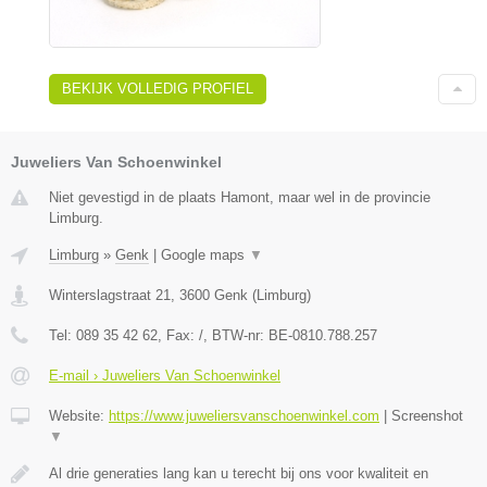
BEKIJK VOLLEDIG PROFIEL
Juweliers Van Schoenwinkel
Niet gevestigd in de plaats Hamont, maar wel in de provincie
Limburg.
Limburg
»
Genk
|
Google maps
▼
Winterslagstraat 21
,
3600
Genk
(
Limburg
)
Tel:
089 35 42 62
, Fax:
/
, BTW-nr:
BE-0810.788.257
E-mail › Juweliers Van Schoenwinkel
Website:
https://www.juweliersvanschoenwinkel.com
|
Screenshot
▼
Al drie generaties lang kan u terecht bij ons voor kwaliteit en