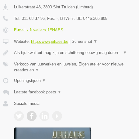
Luikerstraat 48
,
3800
Sint Truiden
(
Limburg
)
Tel:
011 68 37 96
, Fax:
-
, BTW-nr:
BE 0446.305.809
E-mail › Juweliers JEHAES
Website:
http://www.jehaes.be
|
Screenshot
▼
Als tijd kwaliteit mag zijn en schittering eeuwig mag duren...
▼
Verkoop van uurwerken en juwelen, Eigen atelier voor nieuwe
creaties en
▼
Openingstijden
▼
Laatste facebook posts
▼
Sociale media: