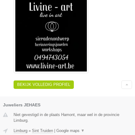
BEKIJK VOLLEDIG PROFIEL
Juweliers JEHAES
Niet gevestigd in de plaats Hamont, maar wel in de provincie
Limburg.
Limburg
»
Sint Truiden
|
Google maps
▼