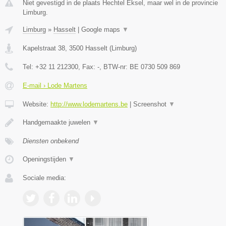
Niet gevestigd in de plaats Hechtel Eksel, maar wel in de provincie
Limburg.
Limburg
»
Hasselt
|
Google maps
▼
Kapelstraat 38
,
3500
Hasselt
(
Limburg
)
Tel:
+32 11 212300
, Fax:
-
, BTW-nr:
BE 0730 509 869
E-mail › Lode Martens
Website:
http://www.lodemartens.be
|
Screenshot
▼
Handgemaakte juwelen
▼
Diensten onbekend
Openingstijden
▼
Sociale media: