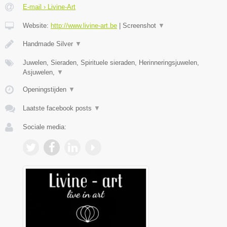
E-mail › Livine-Art
Website:
http://www.livine-art.be
|
Screenshot
▼
Handmade Silver
▼
Juwelen, Sieraden, Spirituele sieraden, Herinneringsjuwelen,
Asjuwelen,
▼
Openingstijden
▼
Laatste facebook posts
▼
Sociale media: