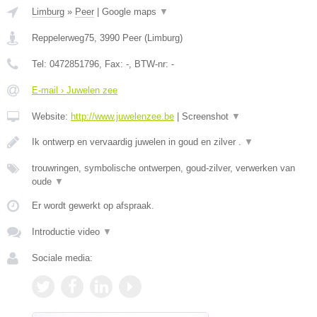
Limburg
»
Peer
|
Google maps
▼
Reppelerweg75
,
3990
Peer
(
Limburg
)
Tel:
0472851796
, Fax:
-
, BTW-nr:
-
E-mail › Juwelen zee
Website:
http://www.juwelenzee.be
|
Screenshot
▼
Ik ontwerp en vervaardig juwelen in goud en zilver .
▼
trouwringen, symbolische ontwerpen, goud-zilver, verwerken van
oude
▼
Er wordt gewerkt op afspraak.
Introductie video
▼
Sociale media: