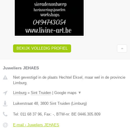
BEKIJK VOLLEDIG PROFIEL
Juweliers JEHAES
Niet gevestigd in de plaats Hechtel Eksel, maar wel in de provincie
Limburg.
Limburg
»
Sint Truiden
|
Google maps
▼
Luikerstraat 48
,
3800
Sint Truiden
(
Limburg
)
Tel:
011 68 37 96
, Fax:
-
, BTW-nr:
BE 0446.305.809
E-mail › Juweliers JEHAES