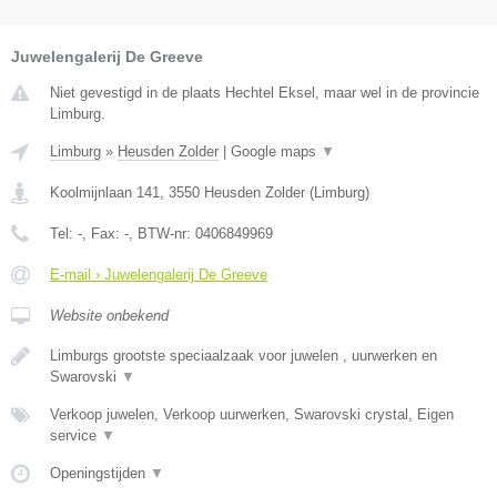
Juwelengalerij De Greeve
Niet gevestigd in de plaats Hechtel Eksel, maar wel in de provincie
Limburg.
Limburg
»
Heusden Zolder
|
Google maps
▼
Koolmijnlaan 141
,
3550
Heusden Zolder
(
Limburg
)
Tel:
-
, Fax:
-
, BTW-nr:
0406849969
E-mail › Juwelengalerij De Greeve
Website onbekend
Limburgs grootste speciaalzaak voor juwelen , uurwerken en
Swarovski
▼
Verkoop juwelen, Verkoop uurwerken, Swarovski crystal, Eigen
service
▼
Openingstijden
▼