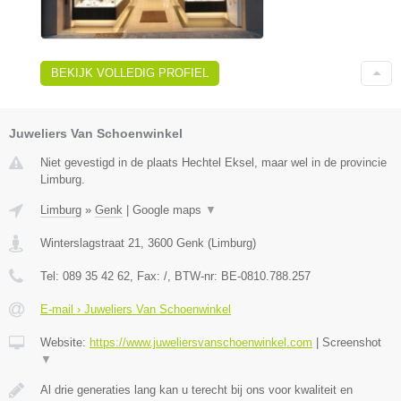
BEKIJK VOLLEDIG PROFIEL
Juweliers Van Schoenwinkel
Niet gevestigd in de plaats Hechtel Eksel, maar wel in de provincie
Limburg.
Limburg
»
Genk
|
Google maps
▼
Winterslagstraat 21
,
3600
Genk
(
Limburg
)
Tel:
089 35 42 62
, Fax:
/
, BTW-nr:
BE-0810.788.257
E-mail › Juweliers Van Schoenwinkel
Website:
https://www.juweliersvanschoenwinkel.com
|
Screenshot
▼
Al drie generaties lang kan u terecht bij ons voor kwaliteit en