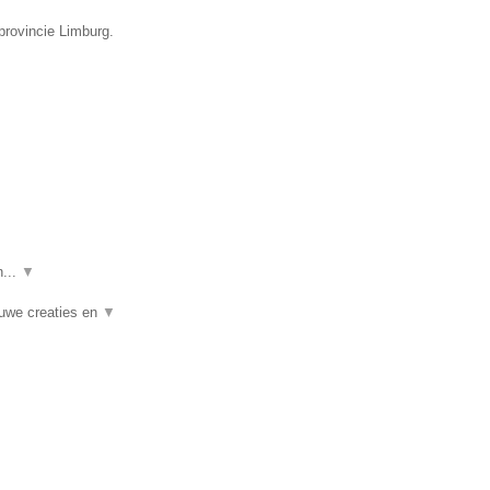
provincie Limburg.
n...
▼
euwe creaties en
▼