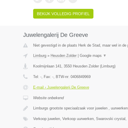
BEKIJK VOLLEDIG PROFIEL
Juwelengalerij De Greeve
Niet gevestigd in de plaats Herk de Stad, maar wel in de 
Limburg
»
Heusden Zolder
|
Google maps
▼
Koolmijnlaan 141
,
3550
Heusden Zolder
(
Limburg
)
Tel:
-
, Fax:
-
, BTW-nr:
0406849969
E-mail › Juwelengalerij De Greeve
Website onbekend
Limburgs grootste speciaalzaak voor juwelen , uurwerke
Verkoop juwelen, Verkoop uurwerken, Swarovski crystal,