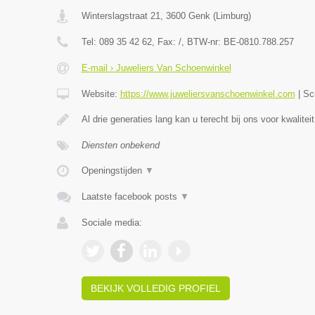
Winterslagstraat 21
,
3600
Genk
(
Limburg
)
Tel:
089 35 42 62
, Fax:
/
, BTW-nr:
BE-0810.788.257
E-mail › Juweliers Van Schoenwinkel
Website:
https://www.juweliersvanschoenwinkel.com
|
Sc
Al drie generaties lang kan u terecht bij ons voor kwaliteit
Diensten onbekend
Openingstijden
▼
Laatste facebook posts
▼
Sociale media:
BEKIJK VOLLEDIG PROFIEL