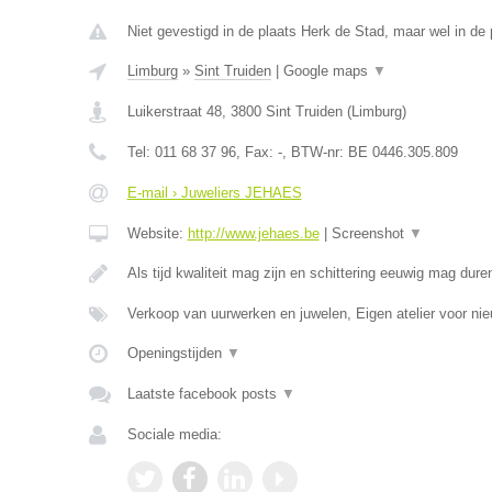
Niet gevestigd in de plaats Herk de Stad, maar wel in de 
Limburg
»
Sint Truiden
|
Google maps
▼
Luikerstraat 48
,
3800
Sint Truiden
(
Limburg
)
Tel:
011 68 37 96
, Fax:
-
, BTW-nr:
BE 0446.305.809
E-mail › Juweliers JEHAES
Website:
http://www.jehaes.be
|
Screenshot
▼
Als tijd kwaliteit mag zijn en schittering eeuwig mag dure
Verkoop van uurwerken en juwelen, Eigen atelier voor ni
Openingstijden
▼
Laatste facebook posts
▼
Sociale media: