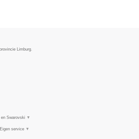
provincie Limburg.
n en Swarovski
▼
 Eigen service
▼