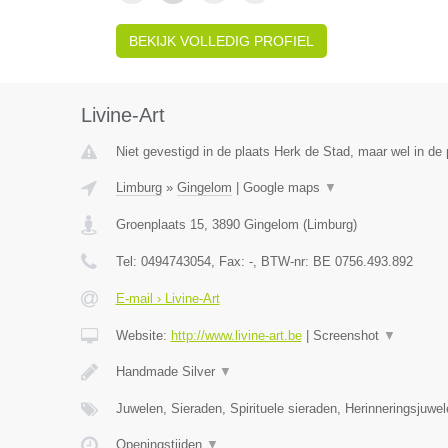
BEKIJK VOLLEDIG PROFIEL
Livine-Art
Niet gevestigd in de plaats Herk de Stad, maar wel in de 
Limburg
»
Gingelom
|
Google maps
▼
Groenplaats 15
,
3890
Gingelom
(
Limburg
)
Tel:
0494743054
, Fax:
-
, BTW-nr:
BE 0756.493.892
E-mail › Livine-Art
Website:
http://www.livine-art.be
|
Screenshot
▼
Handmade Silver
▼
Juwelen, Sieraden, Spirituele sieraden, Herinneringsjuwe
Openingstijden
▼