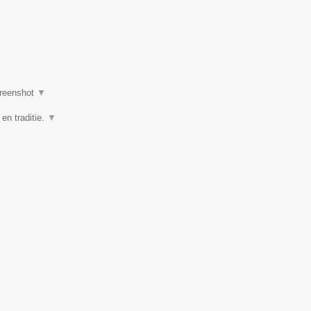
reenshot
▼
 en traditie.
▼