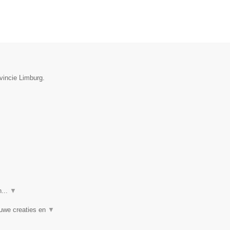
vincie Limburg.
n...
▼
euwe creaties en
▼