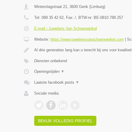
Winterslagstraat 21
,
3600
Genk
(
Limburg
)
Tel:
089 35 42 62
, Fax:
/
, BTW-nr:
BE-0810.788.257
E-mail › Juweliers Van Schoenwinkel
Website:
https://www.juweliersvanschoenwinkel.com
|
Sc
Al drie generaties lang kan u terecht bij ons voor kwaliteit
Diensten onbekend
Openingstijden
▼
Laatste facebook posts
▼
Sociale media:
BEKIJK VOLLEDIG PROFIEL