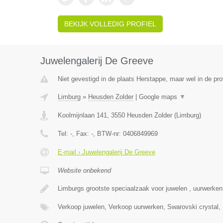
BEKIJK VOLLEDIG PROFIEL
Juwelengalerij De Greeve
Niet gevestigd in de plaats Herstappe, maar wel in de pro
Limburg
»
Heusden Zolder
|
Google maps
▼
Koolmijnlaan 141
,
3550
Heusden Zolder
(
Limburg
)
Tel:
-
, Fax:
-
, BTW-nr:
0406849969
E-mail › Juwelengalerij De Greeve
Website onbekend
Limburgs grootste speciaalzaak voor juwelen , uurwerke
Verkoop juwelen, Verkoop uurwerken, Swarovski crystal,