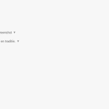
reenshot
▼
 en traditie.
▼