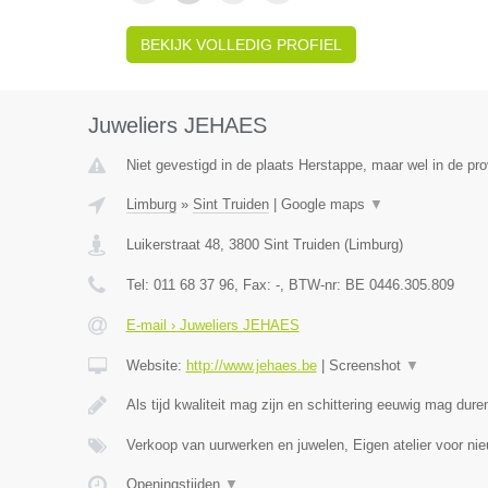
BEKIJK VOLLEDIG PROFIEL
Juweliers JEHAES
Niet gevestigd in de plaats Herstappe, maar wel in de pro
Limburg
»
Sint Truiden
|
Google maps
▼
Luikerstraat 48
,
3800
Sint Truiden
(
Limburg
)
Tel:
011 68 37 96
, Fax:
-
, BTW-nr:
BE 0446.305.809
E-mail › Juweliers JEHAES
Website:
http://www.jehaes.be
|
Screenshot
▼
Als tijd kwaliteit mag zijn en schittering eeuwig mag dure
Verkoop van uurwerken en juwelen, Eigen atelier voor ni
Openingstijden
▼