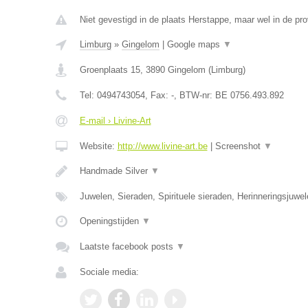
Niet gevestigd in de plaats Herstappe, maar wel in de pro
Limburg
»
Gingelom
|
Google maps
▼
Groenplaats 15
,
3890
Gingelom
(
Limburg
)
Tel:
0494743054
, Fax:
-
, BTW-nr:
BE 0756.493.892
E-mail › Livine-Art
Website:
http://www.livine-art.be
|
Screenshot
▼
Handmade Silver
▼
Juwelen, Sieraden, Spirituele sieraden, Herinneringsjuwe
Openingstijden
▼
Laatste facebook posts
▼
Sociale media: