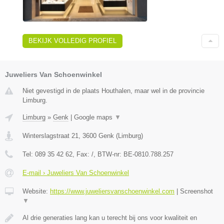
BEKIJK VOLLEDIG PROFIEL
Juweliers Van Schoenwinkel
Niet gevestigd in de plaats Houthalen, maar wel in de provincie
Limburg.
Limburg
»
Genk
|
Google maps
▼
Winterslagstraat 21
,
3600
Genk
(
Limburg
)
Tel:
089 35 42 62
, Fax:
/
, BTW-nr:
BE-0810.788.257
E-mail › Juweliers Van Schoenwinkel
Website:
https://www.juweliersvanschoenwinkel.com
|
Screenshot
▼
Al drie generaties lang kan u terecht bij ons voor kwaliteit en