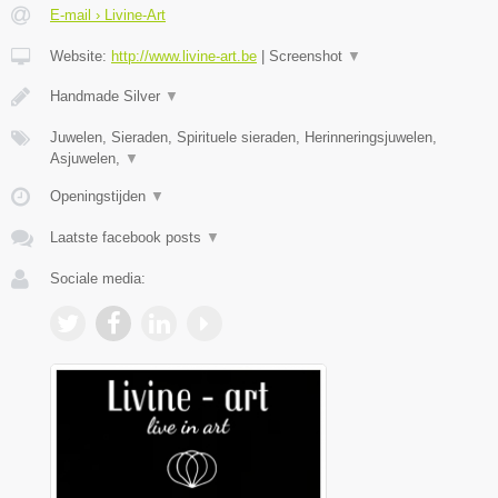
E-mail › Livine-Art
Website:
http://www.livine-art.be
|
Screenshot
▼
Handmade Silver
▼
Juwelen, Sieraden, Spirituele sieraden, Herinneringsjuwelen,
Asjuwelen,
▼
Openingstijden
▼
Laatste facebook posts
▼
Sociale media: