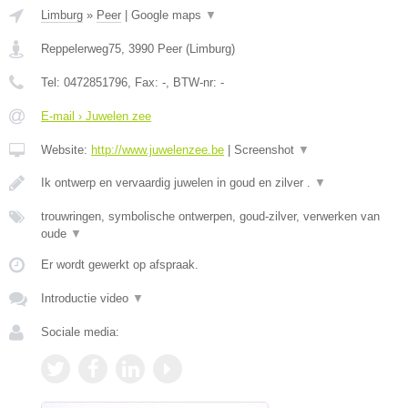
Limburg
»
Peer
|
Google maps
▼
Reppelerweg75
,
3990
Peer
(
Limburg
)
Tel:
0472851796
, Fax:
-
, BTW-nr:
-
E-mail › Juwelen zee
Website:
http://www.juwelenzee.be
|
Screenshot
▼
Ik ontwerp en vervaardig juwelen in goud en zilver .
▼
trouwringen, symbolische ontwerpen, goud-zilver, verwerken van
oude
▼
Er wordt gewerkt op afspraak.
Introductie video
▼
Sociale media: