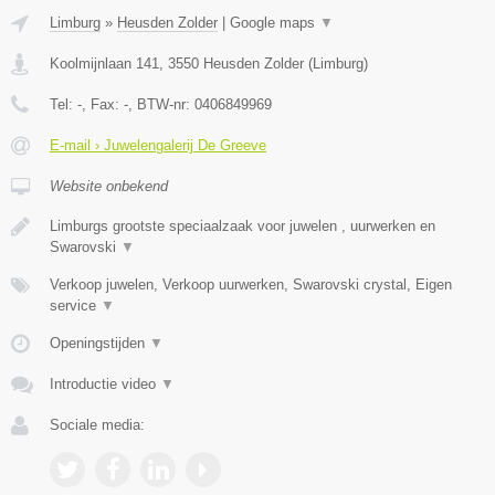
Limburg
»
Heusden Zolder
|
Google maps
▼
Koolmijnlaan 141
,
3550
Heusden Zolder
(
Limburg
)
Tel:
-
, Fax:
-
, BTW-nr:
0406849969
E-mail › Juwelengalerij De Greeve
Website onbekend
Limburgs grootste speciaalzaak voor juwelen , uurwerken en
Swarovski
▼
Verkoop juwelen, Verkoop uurwerken, Swarovski crystal, Eigen
service
▼
Openingstijden
▼
Introductie video
▼
Sociale media: