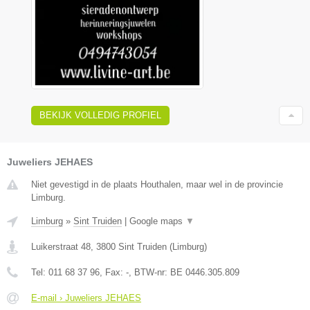
BEKIJK VOLLEDIG PROFIEL
Juweliers JEHAES
Niet gevestigd in de plaats Houthalen, maar wel in de provincie
Limburg.
Limburg
»
Sint Truiden
|
Google maps
▼
Luikerstraat 48
,
3800
Sint Truiden
(
Limburg
)
Tel:
011 68 37 96
, Fax:
-
, BTW-nr:
BE 0446.305.809
E-mail › Juweliers JEHAES