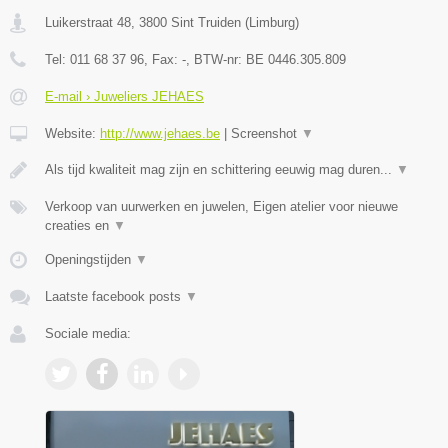
Luikerstraat 48
,
3800
Sint Truiden
(
Limburg
)
Tel:
011 68 37 96
, Fax:
-
, BTW-nr:
BE 0446.305.809
E-mail › Juweliers JEHAES
Website:
http://www.jehaes.be
|
Screenshot
▼
Als tijd kwaliteit mag zijn en schittering eeuwig mag duren...
▼
Verkoop van uurwerken en juwelen, Eigen atelier voor nieuwe
creaties en
▼
Openingstijden
▼
Laatste facebook posts
▼
Sociale media: