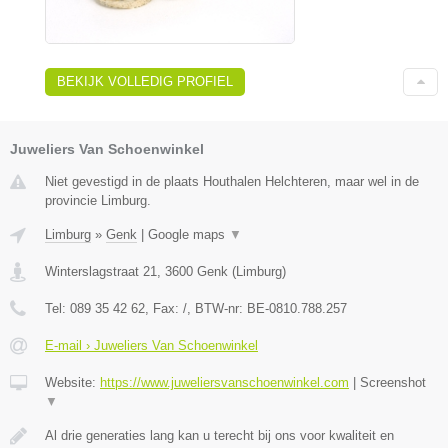
BEKIJK VOLLEDIG PROFIEL
Juweliers Van Schoenwinkel
Niet gevestigd in de plaats Houthalen Helchteren, maar wel in de
provincie Limburg.
Limburg
»
Genk
|
Google maps
▼
Winterslagstraat 21
,
3600
Genk
(
Limburg
)
Tel:
089 35 42 62
, Fax:
/
, BTW-nr:
BE-0810.788.257
E-mail › Juweliers Van Schoenwinkel
Website:
https://www.juweliersvanschoenwinkel.com
|
Screenshot
▼
Al drie generaties lang kan u terecht bij ons voor kwaliteit en