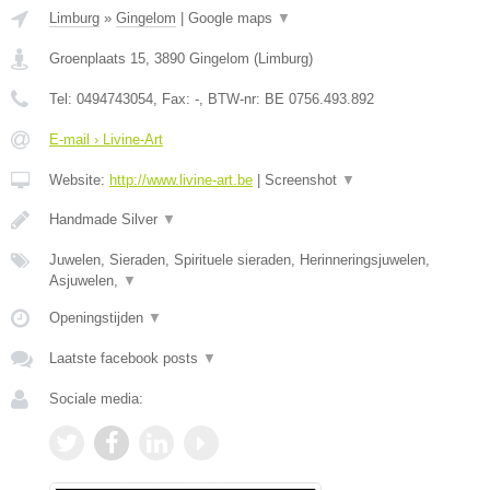
Limburg
»
Gingelom
|
Google maps
▼
Groenplaats 15
,
3890
Gingelom
(
Limburg
)
Tel:
0494743054
, Fax:
-
, BTW-nr:
BE 0756.493.892
E-mail › Livine-Art
Website:
http://www.livine-art.be
|
Screenshot
▼
Handmade Silver
▼
Juwelen, Sieraden, Spirituele sieraden, Herinneringsjuwelen,
Asjuwelen,
▼
Openingstijden
▼
Laatste facebook posts
▼
Sociale media: