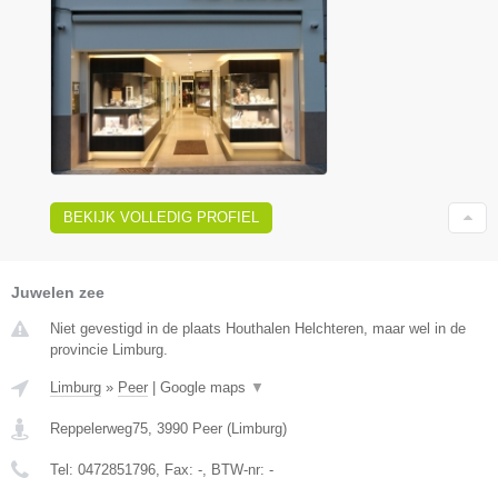
BEKIJK VOLLEDIG PROFIEL
Juwelen zee
Niet gevestigd in de plaats Houthalen Helchteren, maar wel in de
provincie Limburg.
Limburg
»
Peer
|
Google maps
▼
Reppelerweg75
,
3990
Peer
(
Limburg
)
Tel:
0472851796
, Fax:
-
, BTW-nr:
-