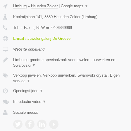
Limburg
»
Heusden Zolder
|
Google maps
▼
Koolmijnlaan 141
,
3550
Heusden Zolder
(
Limburg
)
Tel:
-
, Fax:
-
, BTW-nr:
0406849969
E-mail › Juwelengalerij De Greeve
Website onbekend
Limburgs grootste speciaalzaak voor juwelen , uurwerken en
Swarovski
▼
Verkoop juwelen, Verkoop uurwerken, Swarovski crystal, Eigen
service
▼
Openingstijden
▼
Introductie video
▼
Sociale media: