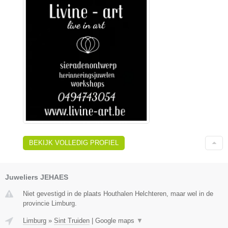
BEKIJK VOLLEDIG PROFIEL
Juweliers JEHAES
Niet gevestigd in de plaats Houthalen Helchteren, maar wel in de
provincie Limburg.
Limburg
»
Sint Truiden
|
Google maps
▼