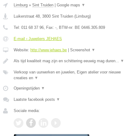
Limburg
»
Sint Truiden
|
Google maps
▼
Luikerstraat 48
,
3800
Sint Truiden
(
Limburg
)
Tel:
011 68 37 96
, Fax:
-
, BTW-nr:
BE 0446.305.809
E-mail › Juweliers JEHAES
Website:
http://www.jehaes.be
|
Screenshot
▼
Als tijd kwaliteit mag zijn en schittering eeuwig mag duren...
▼
Verkoop van uurwerken en juwelen, Eigen atelier voor nieuwe
creaties en
▼
Openingstijden
▼
Laatste facebook posts
▼
Sociale media: