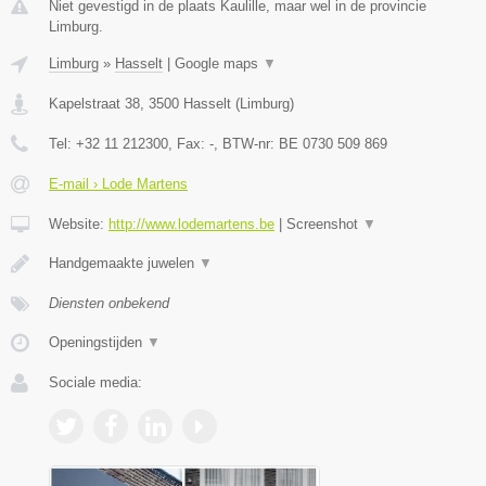
Niet gevestigd in de plaats Kaulille, maar wel in de provincie
Limburg.
Limburg
»
Hasselt
|
Google maps
▼
Kapelstraat 38
,
3500
Hasselt
(
Limburg
)
Tel:
+32 11 212300
, Fax:
-
, BTW-nr:
BE 0730 509 869
E-mail › Lode Martens
Website:
http://www.lodemartens.be
|
Screenshot
▼
Handgemaakte juwelen
▼
Diensten onbekend
Openingstijden
▼
Sociale media: