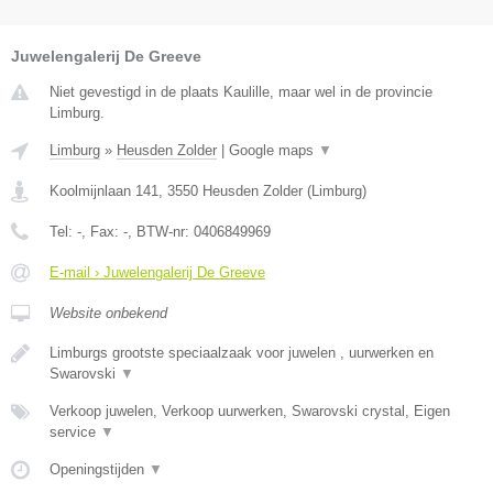
Juwelengalerij De Greeve
Niet gevestigd in de plaats Kaulille, maar wel in de provincie
Limburg.
Limburg
»
Heusden Zolder
|
Google maps
▼
Koolmijnlaan 141
,
3550
Heusden Zolder
(
Limburg
)
Tel:
-
, Fax:
-
, BTW-nr:
0406849969
E-mail › Juwelengalerij De Greeve
Website onbekend
Limburgs grootste speciaalzaak voor juwelen , uurwerken en
Swarovski
▼
Verkoop juwelen, Verkoop uurwerken, Swarovski crystal, Eigen
service
▼
Openingstijden
▼