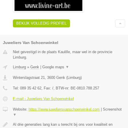
BEKIJK VOLLEDIG PROFIEL
Juweliers Van Schoenwinkel
Niet gevestigd in de plaats Kaulille, maar wel in de provincie
Limburg.
Limburg
»
Genk
|
Google maps
▼
Winterslagstraat 21
,
3600
Genk
(
Limburg
)
Tel:
089 35 42 62
, Fax:
/
, BTW-nr:
BE-0810.788.257
E-mail › Juweliers Van Schoenwinkel
Website:
https://www.juweliersvanschoenwinkel.com
|
Screenshot
▼
Al drie generaties lang kan u terecht bij ons voor kwaliteit en