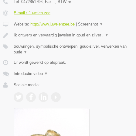
Tel:
0472851796
, Fax:
-
, BTW-nr:
-
E-mail › Juwelen zee
Website:
http://www.juwelenzee.be
|
Screenshot
▼
Ik ontwerp en vervaardig juwelen in goud en zilver .
▼
trouwringen, symbolische ontwerpen, goud-zilver, verwerken van
oude
▼
Er wordt gewerkt op afspraak.
Introductie video
▼
Sociale media: