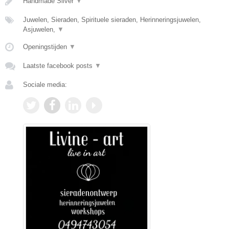
Handmade Silver
▼
Juwelen, Sieraden, Spirituele sieraden, Herinneringsjuwelen,
Asjuwelen,
▼
Openingstijden
▼
Laatste facebook posts
▼
Sociale media: