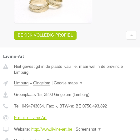
BEKIJK VOLLEDIG PROFIEL
Livine-Art
Niet gevestigd in de plaats Kaulille, maar wel in de provincie
Limburg.
Limburg
»
Gingelom
|
Google maps
▼
Groenplaats 15
,
3890
Gingelom
(
Limburg
)
Tel:
0494743054
, Fax:
-
, BTW-nr:
BE 0756.493.892
E-mail › Livine-Art
Website:
http://www.livine-art.be
|
Screenshot
▼