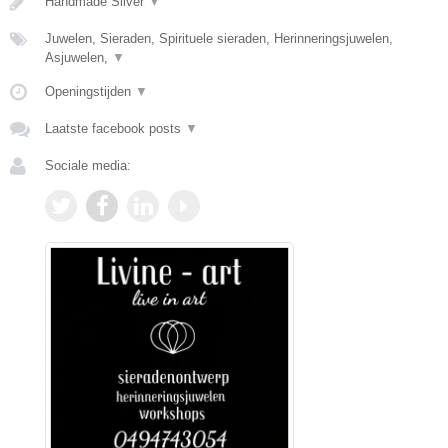
Handmade Silver
▼
Juwelen, Sieraden, Spirituele sieraden, Herinneringsjuwelen,
Asjuwelen,
▼
Openingstijden
▼
Laatste facebook posts
▼
Sociale media: