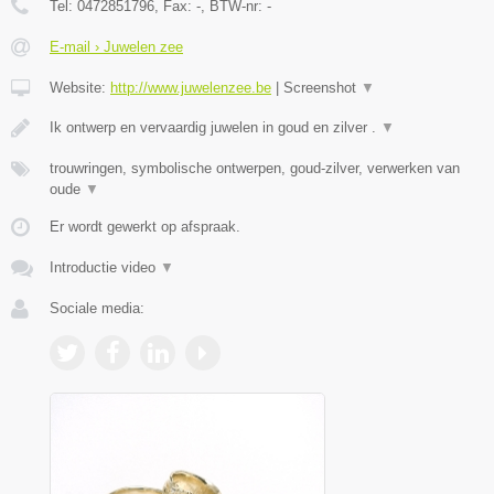
Tel:
0472851796
, Fax:
-
, BTW-nr:
-
E-mail › Juwelen zee
Website:
http://www.juwelenzee.be
|
Screenshot
▼
Ik ontwerp en vervaardig juwelen in goud en zilver .
▼
trouwringen, symbolische ontwerpen, goud-zilver, verwerken van
oude
▼
Er wordt gewerkt op afspraak.
Introductie video
▼
Sociale media: