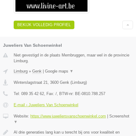
BEKIJK VOLLEDIG PROFIEL
Juweliers Van Schoenwinkel
Niet gevestigd in de plaats Membruggen, maar wel in de provincie
Limburg.
Limburg
»
Genk
|
Google maps
▼
Winterslagstraat 21
,
3600
Genk
(
Limburg
)
Tel:
089 35 42 62
, Fax:
/
, BTW-nr:
BE-0810.788.257
E-mail › Juweliers Van Schoenwinkel
Website:
https://www.juweliersvanschoenwinkel.com
|
Screenshot
▼
Al drie generaties lang kan u terecht bij ons voor kwaliteit en