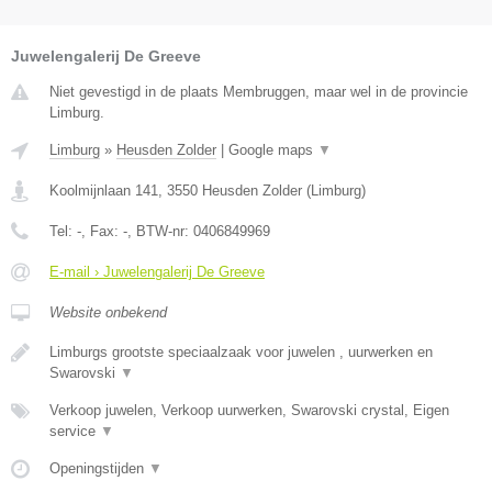
Juwelengalerij De Greeve
Niet gevestigd in de plaats Membruggen, maar wel in de provincie
Limburg.
Limburg
»
Heusden Zolder
|
Google maps
▼
Koolmijnlaan 141
,
3550
Heusden Zolder
(
Limburg
)
Tel:
-
, Fax:
-
, BTW-nr:
0406849969
E-mail › Juwelengalerij De Greeve
Website onbekend
Limburgs grootste speciaalzaak voor juwelen , uurwerken en
Swarovski
▼
Verkoop juwelen, Verkoop uurwerken, Swarovski crystal, Eigen
service
▼
Openingstijden
▼