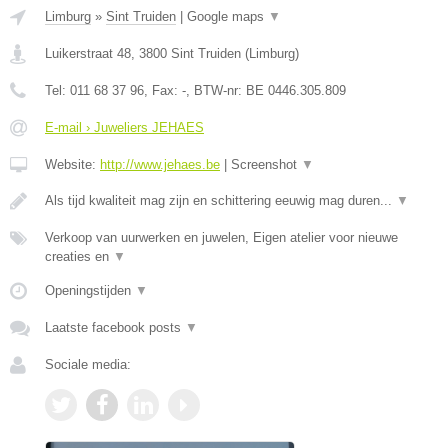
Limburg
»
Sint Truiden
|
Google maps
▼
Luikerstraat 48
,
3800
Sint Truiden
(
Limburg
)
Tel:
011 68 37 96
, Fax:
-
, BTW-nr:
BE 0446.305.809
E-mail › Juweliers JEHAES
Website:
http://www.jehaes.be
|
Screenshot
▼
Als tijd kwaliteit mag zijn en schittering eeuwig mag duren...
▼
Verkoop van uurwerken en juwelen, Eigen atelier voor nieuwe
creaties en
▼
Openingstijden
▼
Laatste facebook posts
▼
Sociale media: