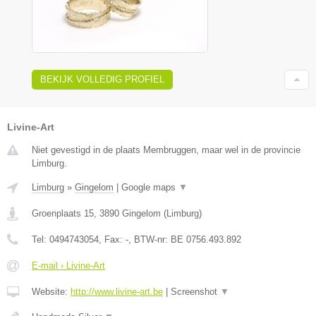
BEKIJK VOLLEDIG PROFIEL
Livine-Art
Niet gevestigd in de plaats Membruggen, maar wel in de provincie
Limburg.
Limburg
»
Gingelom
|
Google maps
▼
Groenplaats 15
,
3890
Gingelom
(
Limburg
)
Tel:
0494743054
, Fax:
-
, BTW-nr:
BE 0756.493.892
E-mail › Livine-Art
Website:
http://www.livine-art.be
|
Screenshot
▼