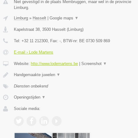
Niet gevestigd in de plaats Membruggen, maar wel in de provincie
Limburg.
Limburg
»
Hasselt
|
Google maps
▼
Kapelstraat 38
,
3500
Hasselt
(
Limburg
)
Tel:
+32 11 212300
, Fax:
-
, BTW-nr:
BE 0730 509 869
E-mail › Lode Martens
Website:
http://www.lodemartens.be
|
Screenshot
▼
Handgemaakte juwelen
▼
Diensten onbekend
Openingstijden
▼
Sociale media: