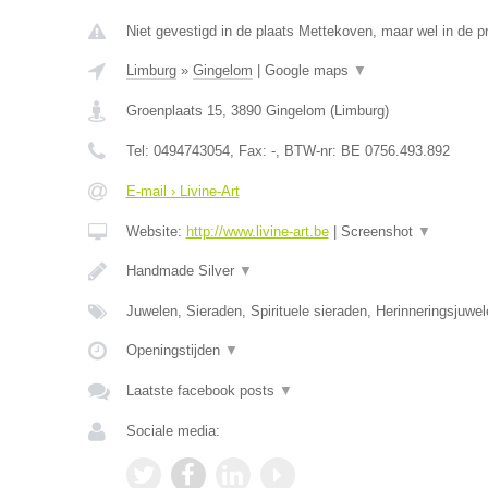
Niet gevestigd in de plaats Mettekoven, maar wel in de p
Limburg
»
Gingelom
|
Google maps
▼
Groenplaats 15
,
3890
Gingelom
(
Limburg
)
Tel:
0494743054
, Fax:
-
, BTW-nr:
BE 0756.493.892
E-mail › Livine-Art
Website:
http://www.livine-art.be
|
Screenshot
▼
Handmade Silver
▼
Juwelen, Sieraden, Spirituele sieraden, Herinneringsjuwe
Openingstijden
▼
Laatste facebook posts
▼
Sociale media: