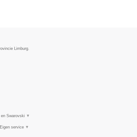
rovincie Limburg.
n en Swarovski
▼
 Eigen service
▼