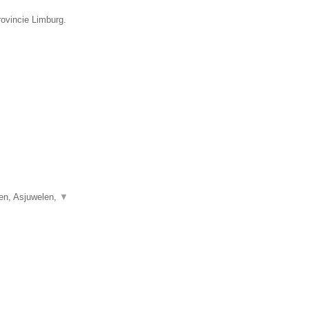
rovincie Limburg.
len, Asjuwelen,
▼