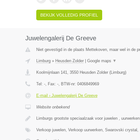
BEKIJK VOLLEDIG PROFIEL
Juwelengalerij De Greeve
Niet gevestigd in de plaats Mettekoven, maar wel in de p
Limburg
»
Heusden Zolder
|
Google maps
▼
Koolmijnlaan 141
,
3550
Heusden Zolder
(
Limburg
)
Tel:
-
, Fax:
-
, BTW-nr:
0406849969
E-mail › Juwelengalerij De Greeve
Website onbekend
Limburgs grootste speciaalzaak voor juwelen , uurwerke
Verkoop juwelen, Verkoop uurwerken, Swarovski crystal,