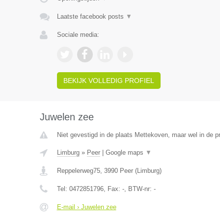
Laatste facebook posts
▼
Sociale media:
BEKIJK VOLLEDIG PROFIEL
Juwelen zee
Niet gevestigd in de plaats Mettekoven, maar wel in de p
Limburg
»
Peer
|
Google maps
▼
Reppelerweg75
,
3990
Peer
(
Limburg
)
Tel:
0472851796
, Fax:
-
, BTW-nr:
-
E-mail › Juwelen zee