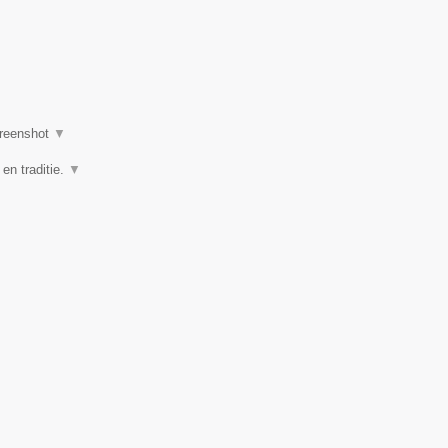
reenshot
▼
 en traditie.
▼