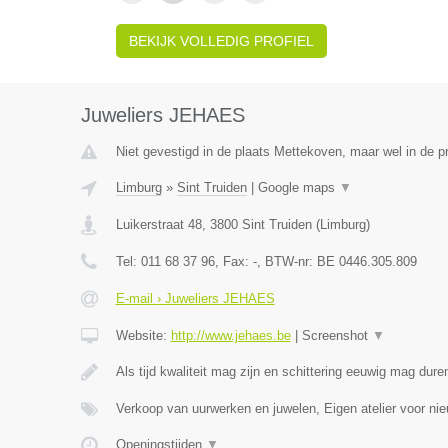
BEKIJK VOLLEDIG PROFIEL
Juweliers JEHAES
Niet gevestigd in de plaats Mettekoven, maar wel in de p
Limburg
»
Sint Truiden
|
Google maps
▼
Luikerstraat 48
,
3800
Sint Truiden
(
Limburg
)
Tel:
011 68 37 96
, Fax:
-
, BTW-nr:
BE 0446.305.809
E-mail › Juweliers JEHAES
Website:
http://www.jehaes.be
|
Screenshot
▼
Als tijd kwaliteit mag zijn en schittering eeuwig mag dure
Verkoop van uurwerken en juwelen, Eigen atelier voor ni
Openingstijden
▼