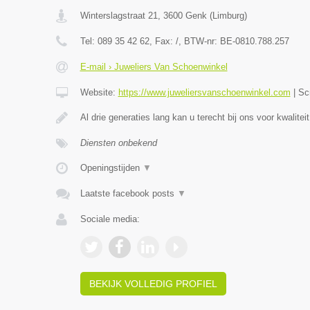
Winterslagstraat 21
,
3600
Genk
(
Limburg
)
Tel:
089 35 42 62
, Fax:
/
, BTW-nr:
BE-0810.788.257
E-mail › Juweliers Van Schoenwinkel
Website:
https://www.juweliersvanschoenwinkel.com
|
Sc
Al drie generaties lang kan u terecht bij ons voor kwaliteit
Diensten onbekend
Openingstijden
▼
Laatste facebook posts
▼
Sociale media:
BEKIJK VOLLEDIG PROFIEL