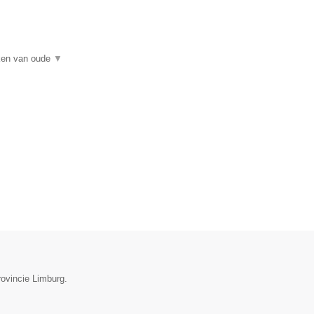
rken van oude
▼
rovincie Limburg.