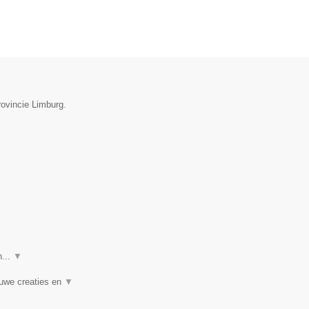
rovincie Limburg.
n...
▼
euwe creaties en
▼