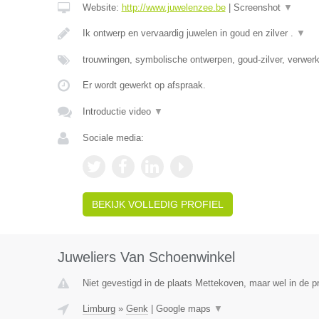
Website:
http://www.juwelenzee.be
|
Screenshot
▼
Ik ontwerp en vervaardig juwelen in goud en zilver .
▼
trouwringen, symbolische ontwerpen, goud-zilver, verwe
Er wordt gewerkt op afspraak.
Introductie video
▼
Sociale media:
BEKIJK VOLLEDIG PROFIEL
Juweliers Van Schoenwinkel
Niet gevestigd in de plaats Mettekoven, maar wel in de p
Limburg
»
Genk
|
Google maps
▼