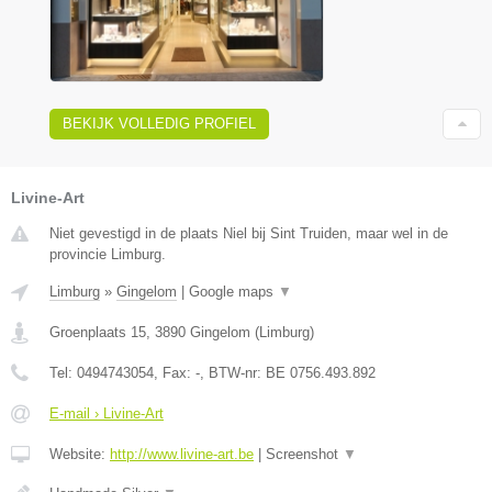
BEKIJK VOLLEDIG PROFIEL
Livine-Art
Niet gevestigd in de plaats Niel bij Sint Truiden, maar wel in de
provincie Limburg.
Limburg
»
Gingelom
|
Google maps
▼
Groenplaats 15
,
3890
Gingelom
(
Limburg
)
Tel:
0494743054
, Fax:
-
, BTW-nr:
BE 0756.493.892
E-mail › Livine-Art
Website:
http://www.livine-art.be
|
Screenshot
▼