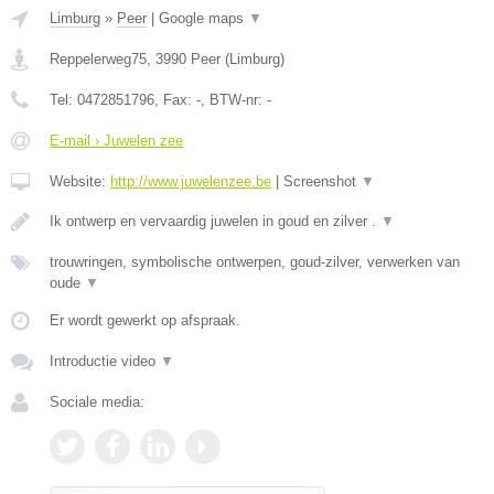
Limburg
»
Peer
|
Google maps
▼
Reppelerweg75
,
3990
Peer
(
Limburg
)
Tel:
0472851796
, Fax:
-
, BTW-nr:
-
E-mail › Juwelen zee
Website:
http://www.juwelenzee.be
|
Screenshot
▼
Ik ontwerp en vervaardig juwelen in goud en zilver .
▼
trouwringen, symbolische ontwerpen, goud-zilver, verwerken van
oude
▼
Er wordt gewerkt op afspraak.
Introductie video
▼
Sociale media: