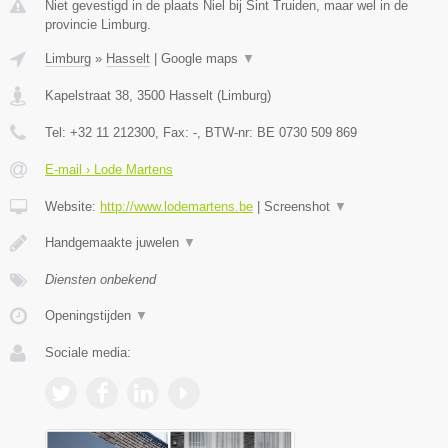
Niet gevestigd in de plaats Niel bij Sint Truiden, maar wel in de
provincie Limburg.
Limburg
»
Hasselt
|
Google maps
▼
Kapelstraat 38
,
3500
Hasselt
(
Limburg
)
Tel:
+32 11 212300
, Fax:
-
, BTW-nr:
BE 0730 509 869
E-mail › Lode Martens
Website:
http://www.lodemartens.be
|
Screenshot
▼
Handgemaakte juwelen
▼
Diensten onbekend
Openingstijden
▼
Sociale media: