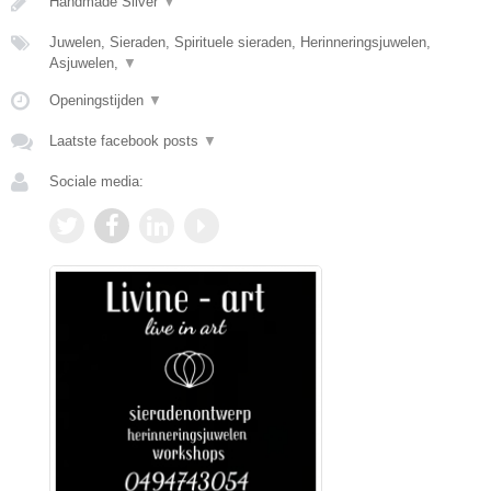
Handmade Silver
▼
Juwelen, Sieraden, Spirituele sieraden, Herinneringsjuwelen,
Asjuwelen,
▼
Openingstijden
▼
Laatste facebook posts
▼
Sociale media: