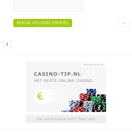
BEKIJK VOLLEDIG PROFIEL
1
Uw advertentie hier? Mail ons