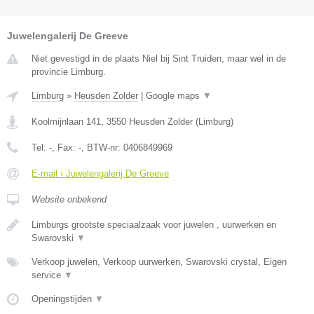
Juwelengalerij De Greeve
Niet gevestigd in de plaats Niel bij Sint Truiden, maar wel in de
provincie Limburg.
Limburg
»
Heusden Zolder
|
Google maps
▼
Koolmijnlaan 141
,
3550
Heusden Zolder
(
Limburg
)
Tel:
-
, Fax:
-
, BTW-nr:
0406849969
E-mail › Juwelengalerij De Greeve
Website onbekend
Limburgs grootste speciaalzaak voor juwelen , uurwerken en
Swarovski
▼
Verkoop juwelen, Verkoop uurwerken, Swarovski crystal, Eigen
service
▼
Openingstijden
▼