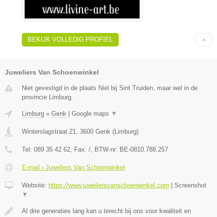
BEKIJK VOLLEDIG PROFIEL
Juweliers Van Schoenwinkel
Niet gevestigd in de plaats Niel bij Sint Truiden, maar wel in de
provincie Limburg.
Limburg
»
Genk
|
Google maps
▼
Winterslagstraat 21
,
3600
Genk
(
Limburg
)
Tel:
089 35 42 62
, Fax:
/
, BTW-nr:
BE-0810.788.257
E-mail › Juweliers Van Schoenwinkel
Website:
https://www.juweliersvanschoenwinkel.com
|
Screenshot
▼
Al drie generaties lang kan u terecht bij ons voor kwaliteit en