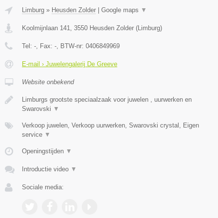
Limburg
»
Heusden Zolder
|
Google maps
▼
Koolmijnlaan 141
,
3550
Heusden Zolder
(
Limburg
)
Tel:
-
, Fax:
-
, BTW-nr:
0406849969
E-mail › Juwelengalerij De Greeve
Website onbekend
Limburgs grootste speciaalzaak voor juwelen , uurwerken en
Swarovski
▼
Verkoop juwelen, Verkoop uurwerken, Swarovski crystal, Eigen
service
▼
Openingstijden
▼
Introductie video
▼
Sociale media: