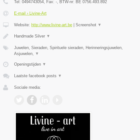
Tel:
0494743054
, Fax:
-
, BTW-nr:
BE 0756.493.892
E-mail › Livine-Art
Website:
http://www.livine-art.be
|
Screenshot
▼
Handmade Silver
▼
Juwelen, Sieraden, Spirituele sieraden, Herinneringsjuwelen,
Asjuwelen,
▼
Openingstijden
▼
Laatste facebook posts
▼
Sociale media: