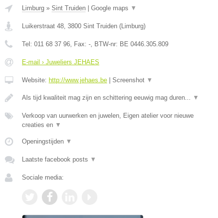
Limburg
»
Sint Truiden
|
Google maps
▼
Luikerstraat 48
,
3800
Sint Truiden
(
Limburg
)
Tel:
011 68 37 96
, Fax:
-
, BTW-nr:
BE 0446.305.809
E-mail › Juweliers JEHAES
Website:
http://www.jehaes.be
|
Screenshot
▼
Als tijd kwaliteit mag zijn en schittering eeuwig mag duren...
▼
Verkoop van uurwerken en juwelen, Eigen atelier voor nieuwe
creaties en
▼
Openingstijden
▼
Laatste facebook posts
▼
Sociale media: