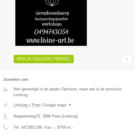
BEKIJK VOLLEDIG PROFIEL
Juwelen zee
Niet gevestigd in de plaats Ophoven, maar wel in de provincie
Limburg.
Limburg
»
Peer
|
Google maps
▼
Reppelerweg75
,
3990
Peer
(
Limburg
)
Tel:
0472851796
, Fax:
-
, BTW-nr:
-