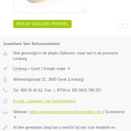
BEKIJK VOLLEDIG PROFIEL
Juweliers Van Schoenwinkel
Niet gevestigd in de plaats Ophoven, maar wel in de provincie
Limburg.
Limburg
»
Genk
|
Google maps
▼
Winterslagstraat 21
,
3600
Genk
(
Limburg
)
Tel:
089 35 42 62
, Fax:
/
, BTW-nr:
BE-0810.788.257
E-mail › Juweliers Van Schoenwinkel
Website:
https://www.juweliersvanschoenwinkel.com
|
Screenshot
▼
Al drie generaties lang kan u terecht bij ons voor kwaliteit en