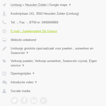
Limburg
»
Heusden Zolder
|
Google maps
▼
Koolmijnlaan 141
,
3550
Heusden Zolder
(
Limburg
)
Tel:
-
, Fax:
-
, BTW-nr:
0406849969
E-mail › Juwelengalerij De Greeve
Website onbekend
Limburgs grootste speciaalzaak voor juwelen , uurwerken en
Swarovski
▼
Verkoop juwelen, Verkoop uurwerken, Swarovski crystal, Eigen
service
▼
Openingstijden
▼
Introductie video
▼
Sociale media: