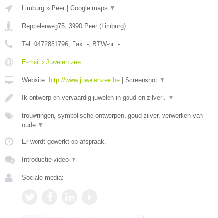
Limburg
»
Peer
|
Google maps
▼
Reppelerweg75
,
3990
Peer
(
Limburg
)
Tel:
0472851796
, Fax:
-
, BTW-nr:
-
E-mail › Juwelen zee
Website:
http://www.juwelenzee.be
|
Screenshot
▼
Ik ontwerp en vervaardig juwelen in goud en zilver .
▼
trouwringen, symbolische ontwerpen, goud-zilver, verwerken van
oude
▼
Er wordt gewerkt op afspraak.
Introductie video
▼
Sociale media: