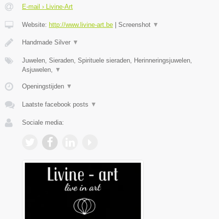
E-mail › Livine-Art
Website:
http://www.livine-art.be
|
Screenshot
▼
Handmade Silver
▼
Juwelen, Sieraden, Spirituele sieraden, Herinneringsjuwelen,
Asjuwelen,
▼
Openingstijden
▼
Laatste facebook posts
▼
Sociale media: