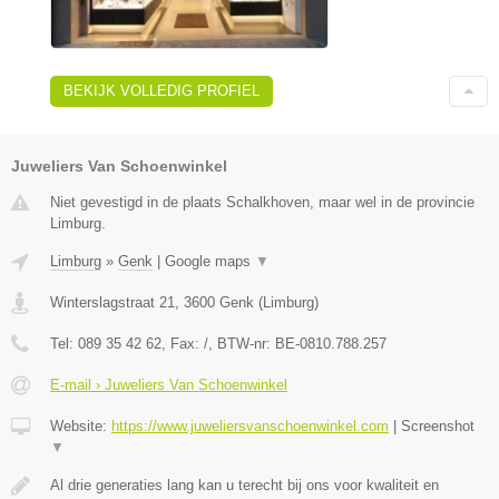
BEKIJK VOLLEDIG PROFIEL
Juweliers Van Schoenwinkel
Niet gevestigd in de plaats Schalkhoven, maar wel in de provincie
Limburg.
Limburg
»
Genk
|
Google maps
▼
Winterslagstraat 21
,
3600
Genk
(
Limburg
)
Tel:
089 35 42 62
, Fax:
/
, BTW-nr:
BE-0810.788.257
E-mail › Juweliers Van Schoenwinkel
Website:
https://www.juweliersvanschoenwinkel.com
|
Screenshot
▼
Al drie generaties lang kan u terecht bij ons voor kwaliteit en