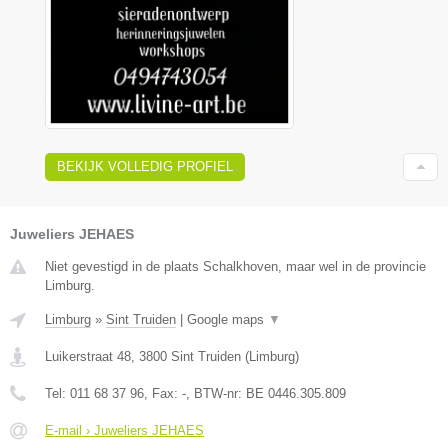
BEKIJK VOLLEDIG PROFIEL
Juweliers JEHAES
Niet gevestigd in de plaats Schalkhoven, maar wel in de provincie
Limburg.
Limburg
»
Sint Truiden
|
Google maps
▼
Luikerstraat 48
,
3800
Sint Truiden
(
Limburg
)
Tel:
011 68 37 96
, Fax:
-
, BTW-nr:
BE 0446.305.809
E-mail › Juweliers JEHAES