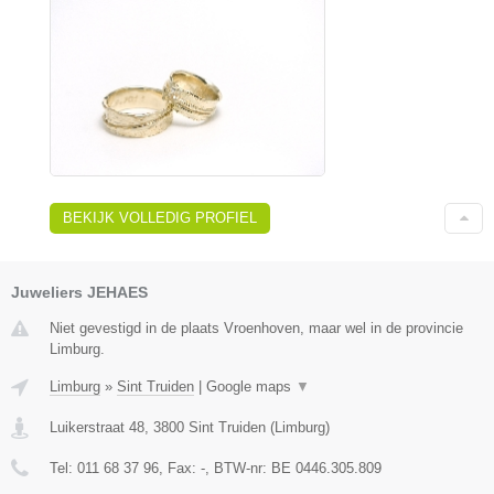
BEKIJK VOLLEDIG PROFIEL
Juweliers JEHAES
Niet gevestigd in de plaats Vroenhoven, maar wel in de provincie
Limburg.
Limburg
»
Sint Truiden
|
Google maps
▼
Luikerstraat 48
,
3800
Sint Truiden
(
Limburg
)
Tel:
011 68 37 96
, Fax:
-
, BTW-nr:
BE 0446.305.809