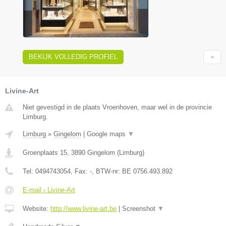
BEKIJK VOLLEDIG PROFIEL
Livine-Art
Niet gevestigd in de plaats Vroenhoven, maar wel in de provincie
Limburg.
Limburg
»
Gingelom
|
Google maps
▼
Groenplaats 15
,
3890
Gingelom
(
Limburg
)
Tel:
0494743054
, Fax:
-
, BTW-nr:
BE 0756.493.892
E-mail › Livine-Art
Website:
http://www.livine-art.be
|
Screenshot
▼