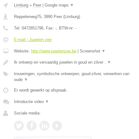
Limburg
»
Peer
|
Google maps
▼
Reppelerweg75
,
3990
Peer
(
Limburg
)
Tel:
0472851796
, Fax:
-
, BTW-nr:
-
E-mail › Juwelen zee
Website:
http://www.juwelenzee.be
|
Screenshot
▼
Ik ontwerp en vervaardig juwelen in goud en zilver .
▼
trouwringen, symbolische ontwerpen, goud-zilver, verwerken van
oude
▼
Er wordt gewerkt op afspraak.
Introductie video
▼
Sociale media: