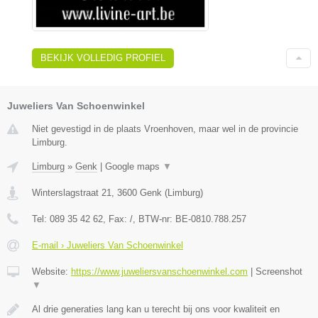
BEKIJK VOLLEDIG PROFIEL
Juweliers Van Schoenwinkel
Niet gevestigd in de plaats Vroenhoven, maar wel in de provincie
Limburg.
Limburg
»
Genk
|
Google maps
▼
Winterslagstraat 21
,
3600
Genk
(
Limburg
)
Tel:
089 35 42 62
, Fax:
/
, BTW-nr:
BE-0810.788.257
E-mail › Juweliers Van Schoenwinkel
Website:
https://www.juweliersvanschoenwinkel.com
|
Screenshot
▼
Al drie generaties lang kan u terecht bij ons voor kwaliteit en