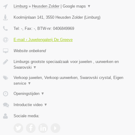
Limburg
»
Heusden Zolder
|
Google maps
▼
Koolmijnlaan 141
,
3550
Heusden Zolder
(
Limburg
)
Tel:
-
, Fax:
-
, BTW-nr:
0406849969
E-mail › Juwelengalerij De Greeve
Website onbekend
Limburgs grootste speciaalzaak voor juwelen , uurwerken en
Swarovski
▼
Verkoop juwelen, Verkoop uurwerken, Swarovski crystal, Eigen
service
▼
Openingstijden
▼
Introductie video
▼
Sociale media: