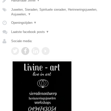
Handmade Silver
▼
Juwelen, Sieraden, Spirituele sieraden, Herinneringsjuwelen,
Asjuwelen,
▼
Openingstijden
▼
Laatste facebook posts
▼
Sociale media: