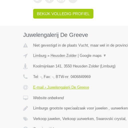
BEKIJK VOLLEDIG PROFIEL
Juwelengalerij De Greeve
Niet gevestigd in de plaats Vucht, maar wel in de provinc
Limburg
»
Heusden Zolder
|
Google maps
▼
Koolmijnlaan 141
,
3550
Heusden Zolder
(
Limburg
)
Tel:
-
, Fax:
-
, BTW-nr:
0406849969
E-mail › Juwelengalerij De Greeve
Website onbekend
Limburgs grootste speciaalzaak voor juwelen , uurwerke
Verkoop juwelen, Verkoop uurwerken, Swarovski crystal,