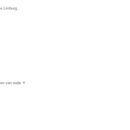
ie Limburg.
rken van oude
▼