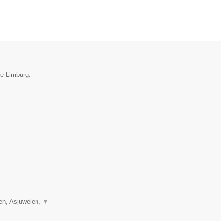
ie Limburg.
len, Asjuwelen,
▼