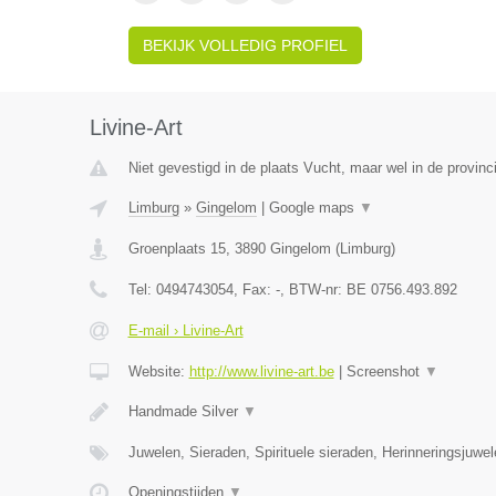
BEKIJK VOLLEDIG PROFIEL
Livine-Art
Niet gevestigd in de plaats Vucht, maar wel in de provinc
Limburg
»
Gingelom
|
Google maps
▼
Groenplaats 15
,
3890
Gingelom
(
Limburg
)
Tel:
0494743054
, Fax:
-
, BTW-nr:
BE 0756.493.892
E-mail › Livine-Art
Website:
http://www.livine-art.be
|
Screenshot
▼
Handmade Silver
▼
Juwelen, Sieraden, Spirituele sieraden, Herinneringsjuwe
Openingstijden
▼