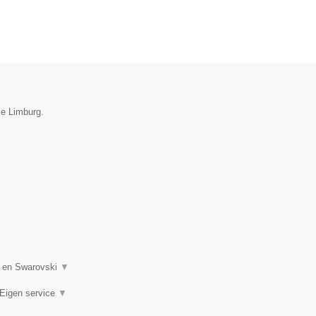
ie Limburg.
n en Swarovski
▼
 Eigen service
▼