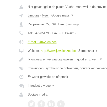
Niet gevestigd in de plaats Vucht, maar wel in de provinc
Limburg
»
Peer
|
Google maps
▼
Reppelerweg75
,
3990
Peer
(
Limburg
)
Tel:
0472851796
, Fax:
-
, BTW-nr:
-
E-mail › Juwelen zee
Website:
http://www.juwelenzee.be
|
Screenshot
▼
Ik ontwerp en vervaardig juwelen in goud en zilver .
▼
trouwringen, symbolische ontwerpen, goud-zilver, verwe
Er wordt gewerkt op afspraak.
Introductie video
▼
Sociale media: