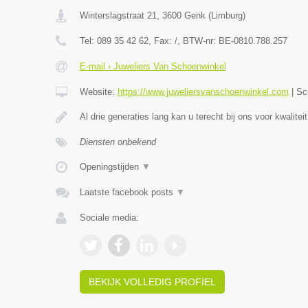
Winterslagstraat 21
,
3600
Genk
(
Limburg
)
Tel:
089 35 42 62
, Fax:
/
, BTW-nr:
BE-0810.788.257
E-mail › Juweliers Van Schoenwinkel
Website:
https://www.juweliersvanschoenwinkel.com
|
Sc
Al drie generaties lang kan u terecht bij ons voor kwaliteit
Diensten onbekend
Openingstijden
▼
Laatste facebook posts
▼
Sociale media:
BEKIJK VOLLEDIG PROFIEL