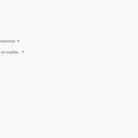
reenshot
▼
 en traditie.
▼