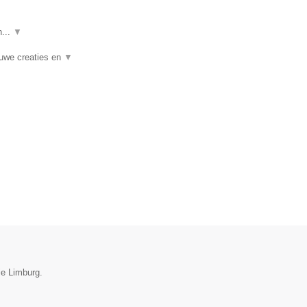
n...
▼
euwe creaties en
▼
ie Limburg.