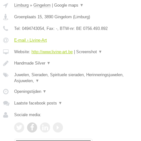
Limburg
»
Gingelom
|
Google maps
▼
Groenplaats 15
,
3890
Gingelom
(
Limburg
)
Tel:
0494743054
, Fax:
-
, BTW-nr:
BE 0756.493.892
E-mail › Livine-Art
Website:
http://www.livine-art.be
|
Screenshot
▼
Handmade Silver
▼
Juwelen, Sieraden, Spirituele sieraden, Herinneringsjuwelen,
Asjuwelen,
▼
Openingstijden
▼
Laatste facebook posts
▼
Sociale media: