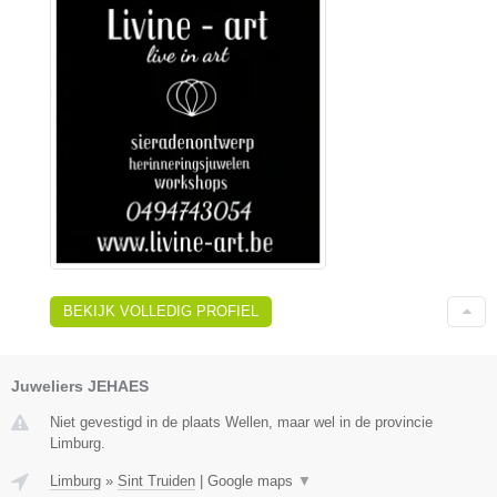
BEKIJK VOLLEDIG PROFIEL
Juweliers JEHAES
Niet gevestigd in de plaats Wellen, maar wel in de provincie
Limburg.
Limburg
»
Sint Truiden
|
Google maps
▼