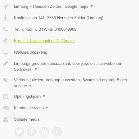
Limburg
»
Heusden Zolder
|
Google maps
▼
Koolmijnlaan 141
,
3550
Heusden Zolder
(
Limburg
)
Tel:
-
, Fax:
-
, BTW-nr:
0406849969
E-mail › Juwelengalerij De Greeve
Website onbekend
Limburgs grootste speciaalzaak voor juwelen , uurwerken en
Swarovski
▼
Verkoop juwelen, Verkoop uurwerken, Swarovski crystal, Eigen
service
▼
Openingstijden
▼
Introductie video
▼
Sociale media: