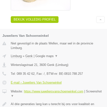
BEKIJK VOLLEDIG PROFIEL
Juweliers Van Schoenwinkel
Niet gevestigd in de plaats Wellen, maar wel in de provincie
Limburg.
Limburg
»
Genk
|
Google maps
▼
Winterslagstraat 21
,
3600
Genk
(
Limburg
)
Tel:
089 35 42 62
, Fax:
/
, BTW-nr:
BE-0810.788.257
E-mail › Juweliers Van Schoenwinkel
Website:
https://www.juweliersvanschoenwinkel.com
|
Screenshot
▼
Al drie generaties lang kan u terecht bij ons voor kwaliteit en