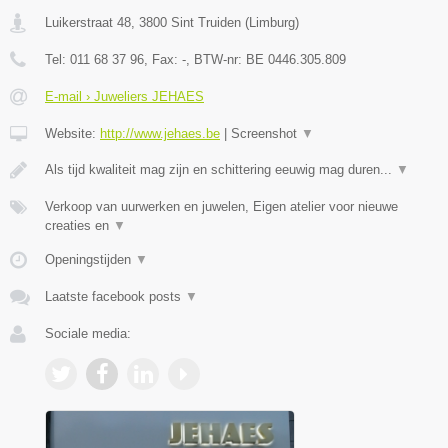
Luikerstraat 48
,
3800
Sint Truiden
(
Limburg
)
Tel:
011 68 37 96
, Fax:
-
, BTW-nr:
BE 0446.305.809
E-mail › Juweliers JEHAES
Website:
http://www.jehaes.be
|
Screenshot
▼
Als tijd kwaliteit mag zijn en schittering eeuwig mag duren...
▼
Verkoop van uurwerken en juwelen, Eigen atelier voor nieuwe
creaties en
▼
Openingstijden
▼
Laatste facebook posts
▼
Sociale media: