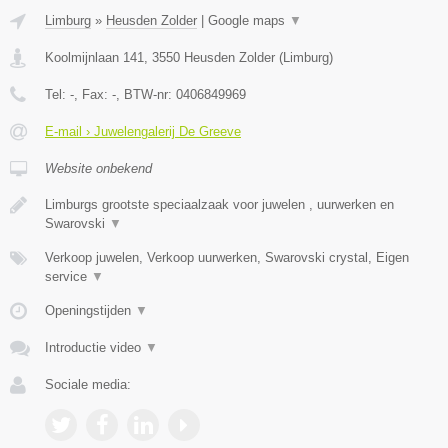
Limburg
»
Heusden Zolder
|
Google maps
▼
Koolmijnlaan 141
,
3550
Heusden Zolder
(
Limburg
)
Tel:
-
, Fax:
-
, BTW-nr:
0406849969
E-mail › Juwelengalerij De Greeve
Website onbekend
Limburgs grootste speciaalzaak voor juwelen , uurwerken en
Swarovski
▼
Verkoop juwelen, Verkoop uurwerken, Swarovski crystal, Eigen
service
▼
Openingstijden
▼
Introductie video
▼
Sociale media: