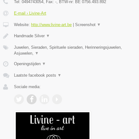
Tel:
0494743054
, Fax:
-
, BTW-nr:
BE 0756.493.892
E-mail › Livine-Art
Website:
http://www.livine-art.be
|
Screenshot
▼
Handmade Silver
▼
Juwelen, Sieraden, Spirituele sieraden, Herinneringsjuwelen,
Asjuwelen,
▼
Openingstijden
▼
Laatste facebook posts
▼
Sociale media: