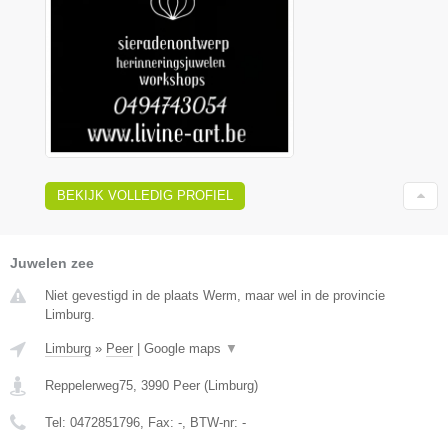
BEKIJK VOLLEDIG PROFIEL
Juwelen zee
Niet gevestigd in de plaats Werm, maar wel in de provincie
Limburg.
Limburg
»
Peer
|
Google maps
▼
Reppelerweg75
,
3990
Peer
(
Limburg
)
Tel:
0472851796
, Fax:
-
, BTW-nr:
-