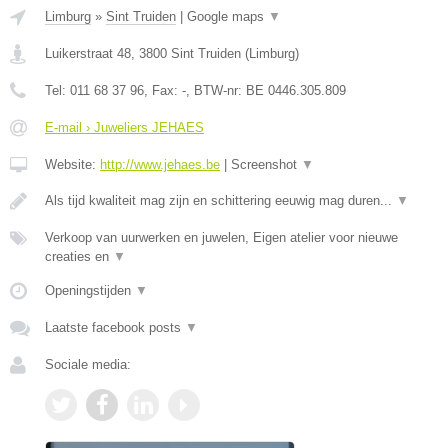
Limburg
»
Sint Truiden
|
Google maps
▼
Luikerstraat 48
,
3800
Sint Truiden
(
Limburg
)
Tel:
011 68 37 96
, Fax:
-
, BTW-nr:
BE 0446.305.809
E-mail › Juweliers JEHAES
Website:
http://www.jehaes.be
|
Screenshot
▼
Als tijd kwaliteit mag zijn en schittering eeuwig mag duren...
▼
Verkoop van uurwerken en juwelen, Eigen atelier voor nieuwe
creaties en
▼
Openingstijden
▼
Laatste facebook posts
▼
Sociale media: