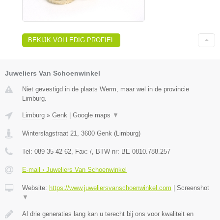
BEKIJK VOLLEDIG PROFIEL
Juweliers Van Schoenwinkel
Niet gevestigd in de plaats Werm, maar wel in de provincie
Limburg.
Limburg
»
Genk
|
Google maps
▼
Winterslagstraat 21
,
3600
Genk
(
Limburg
)
Tel:
089 35 42 62
, Fax:
/
, BTW-nr:
BE-0810.788.257
E-mail › Juweliers Van Schoenwinkel
Website:
https://www.juweliersvanschoenwinkel.com
|
Screenshot
▼
Al drie generaties lang kan u terecht bij ons voor kwaliteit en