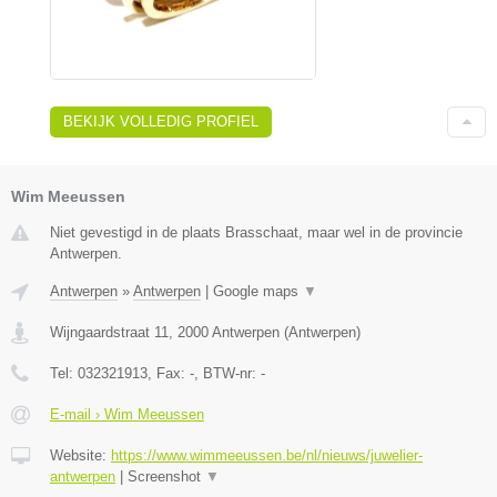
BEKIJK VOLLEDIG PROFIEL
Wim Meeussen
Niet gevestigd in de plaats Brasschaat, maar wel in de provincie
Antwerpen.
Antwerpen
»
Antwerpen
|
Google maps
▼
Wijngaardstraat 11
,
2000
Antwerpen
(
Antwerpen
)
Tel:
032321913
, Fax:
-
, BTW-nr:
-
E-mail › Wim Meeussen
Website:
https://www.wimmeeussen.be/nl/nieuws/juwelier-
antwerpen
|
Screenshot
▼