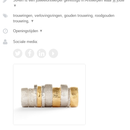
StAen is een juweelontwerper gevestigd in Antwerpen waar jij jouw
▼
trouwringen, verlovingsringen, gouden trouwring, roodgouden
trouwring,
▼
Openingstijden
▼
Sociale media: