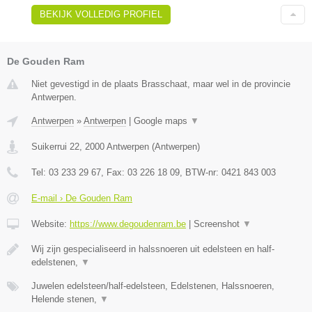
BEKIJK VOLLEDIG PROFIEL
De Gouden Ram
Niet gevestigd in de plaats Brasschaat, maar wel in de provincie
Antwerpen.
Antwerpen
»
Antwerpen
|
Google maps
▼
Suikerrui 22
,
2000
Antwerpen
(
Antwerpen
)
Tel:
03 233 29 67
, Fax:
03 226 18 09
, BTW-nr:
0421 843 003
E-mail › De Gouden Ram
Website:
https://www.degoudenram.be
|
Screenshot
▼
Wij zijn gespecialiseerd in halssnoeren uit edelsteen en half-
edelstenen,
▼
Juwelen edelsteen/half-edelsteen, Edelstenen, Halssnoeren,
Helende stenen,
▼