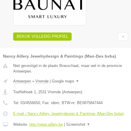
BEKIJK VOLLEDIG PROFIEL
Nancy Aillery Jewelrydesign & Paintings (Man-Des bvba)
Niet gevestigd in de plaats Brasschaat, maar wel in de provincie
Antwerpen.
Antwerpen
»
Vremde
|
Google maps
▼
Toeffelhoek 1
,
2531
Vremde
(
Antwerpen
)
Tel:
03/4556650
, Fax:
idem
, BTW-nr:
BE0875847444
E-mail › Nancy Aillery Jewelrydesign & Paintings (Man-Des bvba)
Website:
http://www.aillery.be
|
Screenshot
▼