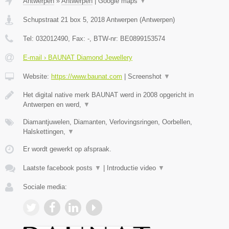
Antwerpen
»
Antwerpen
|
Google maps
▼
Schupstraat 21 box 5
,
2018
Antwerpen
(
Antwerpen
)
Tel:
032012490
, Fax:
-
, BTW-nr:
BE0899153574
E-mail › BAUNAT Diamond Jewellery
Website:
https://www.baunat.com
|
Screenshot
▼
Het digital native merk BAUNAT werd in 2008 opgericht in
Antwerpen en werd,
▼
Diamantjuwelen, Diamanten, Verlovingsringen, Oorbellen,
Halskettingen,
▼
Er wordt gewerkt op afspraak.
Laatste facebook posts
▼
|
Introductie video
▼
Sociale media: