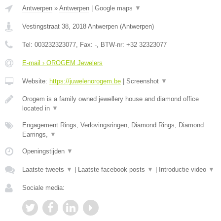
Antwerpen
»
Antwerpen
|
Google maps
▼
Vestingstraat 38
,
2018
Antwerpen
(
Antwerpen
)
Tel:
003232323077
, Fax:
-
, BTW-nr:
+32 32323077
E-mail › OROGEM Jewelers
Website:
https://juwelenorogem.be
|
Screenshot
▼
Orogem is a family owned jewellery house and diamond office
located in
▼
Engagement Rings, Verlovingsringen, Diamond Rings, Diamond
Earrings,
▼
Openingstijden
▼
Laatste tweets
▼
|
Laatste facebook posts
▼
|
Introductie video
▼
Sociale media: