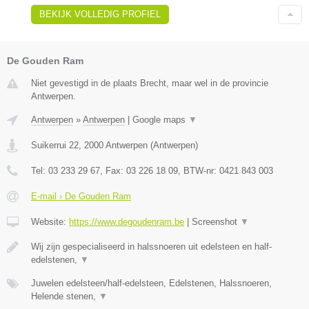
BEKIJK VOLLEDIG PROFIEL
De Gouden Ram
Niet gevestigd in de plaats Brecht, maar wel in de provincie
Antwerpen.
Antwerpen
»
Antwerpen
|
Google maps
▼
Suikerrui 22
,
2000
Antwerpen
(
Antwerpen
)
Tel:
03 233 29 67
, Fax:
03 226 18 09
, BTW-nr:
0421 843 003
E-mail › De Gouden Ram
Website:
https://www.degoudenram.be
|
Screenshot
▼
Wij zijn gespecialiseerd in halssnoeren uit edelsteen en half-
edelstenen,
▼
Juwelen edelsteen/half-edelsteen, Edelstenen, Halssnoeren,
Helende stenen,
▼