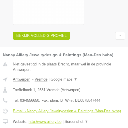
BEKIJK VOLLEDIG PROFIEL
Nancy Aillery Jewelrydesign & Paintings (Man-Des bvba)
Niet gevestigd in de plaats Brecht, maar wel in de provincie
Antwerpen.
Antwerpen
»
Vremde
|
Google maps
▼
Toeffelhoek 1
,
2531
Vremde
(
Antwerpen
)
Tel:
03/4556650
, Fax:
idem
, BTW-nr:
BE0875847444
E-mail › Nancy Aillery Jewelrydesign & Paintings (Man-Des bvba)
Website:
http://www.aillery.be
|
Screenshot
▼