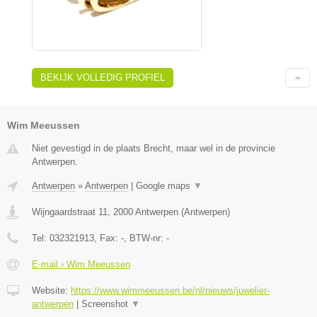
BEKIJK VOLLEDIG PROFIEL
Wim Meeussen
Niet gevestigd in de plaats Brecht, maar wel in de provincie
Antwerpen.
Antwerpen
»
Antwerpen
|
Google maps
▼
Wijngaardstraat 11
,
2000
Antwerpen
(
Antwerpen
)
Tel:
032321913
, Fax:
-
, BTW-nr:
-
E-mail › Wim Meeussen
Website:
https://www.wimmeeussen.be/nl/nieuws/juwelier-
antwerpen
|
Screenshot
▼