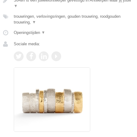
StAen is een juweelontwerper gevestigd in Antwerpen waar jij jouw
▼
trouwringen, verlovingsringen, gouden trouwring, roodgouden
trouwring,
▼
Openingstijden
▼
Sociale media: