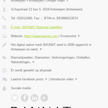
Antwerpen
»
Antwerpen
|
Google maps
▼
Schupstraat 21 box 5
,
2018
Antwerpen
(
Antwerpen
)
Tel:
032012490
, Fax:
-
, BTW-nr:
BE0899153574
E-mail › BAUNAT Diamond Jewellery
Website:
https://www.baunat.com
|
Screenshot
▼
Het digital native merk BAUNAT werd in 2008 opgericht in
Antwerpen en werd,
▼
Diamantjuwelen, Diamanten, Verlovingsringen, Oorbellen,
Halskettingen,
▼
Er wordt gewerkt op afspraak.
Laatste facebook posts
▼
|
Introductie video
▼
Sociale media: