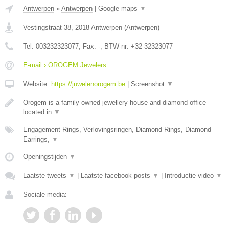
Antwerpen
»
Antwerpen
|
Google maps
▼
Vestingstraat 38
,
2018
Antwerpen
(
Antwerpen
)
Tel:
003232323077
, Fax:
-
, BTW-nr:
+32 32323077
E-mail › OROGEM Jewelers
Website:
https://juwelenorogem.be
|
Screenshot
▼
Orogem is a family owned jewellery house and diamond office
located in
▼
Engagement Rings, Verlovingsringen, Diamond Rings, Diamond
Earrings,
▼
Openingstijden
▼
Laatste tweets
▼
|
Laatste facebook posts
▼
|
Introductie video
▼
Sociale media: