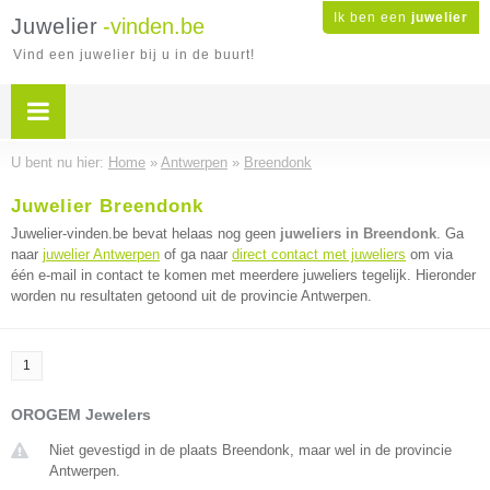
Ik ben een
juwelier
Juwelier
-vinden.be
Vind een juwelier bij u in de buurt!
U bent nu hier:
Home
»
Antwerpen
»
Breendonk
Juwelier Breendonk
Juwelier-vinden.be bevat helaas nog geen
juweliers in Breendonk
. Ga
naar
juwelier Antwerpen
of ga naar
direct contact met juweliers
om via
één e-mail in contact te komen met meerdere juweliers tegelijk. Hieronder
worden nu resultaten getoond uit de provincie Antwerpen.
1
OROGEM Jewelers
Niet gevestigd in de plaats Breendonk, maar wel in de provincie
Antwerpen.