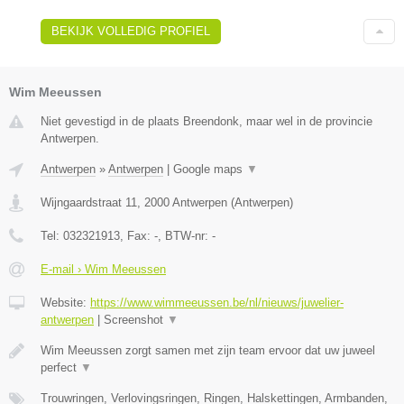
BEKIJK VOLLEDIG PROFIEL
Wim Meeussen
Niet gevestigd in de plaats Breendonk, maar wel in de provincie
Antwerpen.
Antwerpen
»
Antwerpen
|
Google maps
▼
Wijngaardstraat 11
,
2000
Antwerpen
(
Antwerpen
)
Tel:
032321913
, Fax:
-
, BTW-nr:
-
E-mail › Wim Meeussen
Website:
https://www.wimmeeussen.be/nl/nieuws/juwelier-
antwerpen
|
Screenshot
▼
Wim Meeussen zorgt samen met zijn team ervoor dat uw juweel
perfect
▼
Trouwringen, Verlovingsringen, Ringen, Halskettingen, Armbanden,