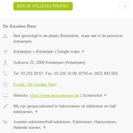
BEKIJK VOLLEDIG PROFIEL
De Gouden Ram
Niet gevestigd in de plaats Breendonk, maar wel in de provincie
Antwerpen.
Antwerpen
»
Antwerpen
|
Google maps
▼
Suikerrui 22
,
2000
Antwerpen
(
Antwerpen
)
Tel:
03 233 29 67
, Fax:
03 226 18 09
, BTW-nr:
0421 843 003
E-mail › De Gouden Ram
Website:
https://www.degoudenram.be
|
Screenshot
▼
Wij zijn gespecialiseerd in halssnoeren uit edelsteen en half-
edelstenen,
▼
Juwelen edelsteen/half-edelsteen, Edelstenen, Halssnoeren,
Helende stenen,
▼