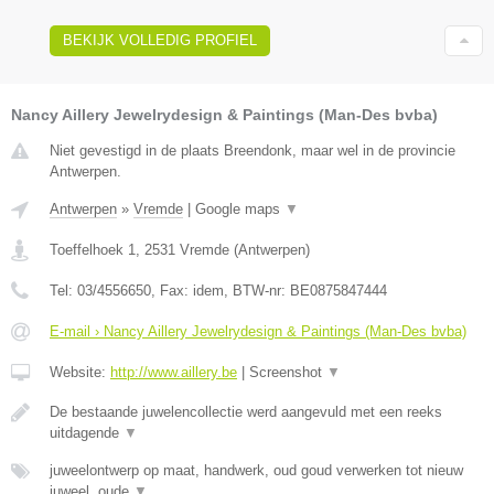
BEKIJK VOLLEDIG PROFIEL
Nancy Aillery Jewelrydesign & Paintings (Man-Des bvba)
Niet gevestigd in de plaats Breendonk, maar wel in de provincie
Antwerpen.
Antwerpen
»
Vremde
|
Google maps
▼
Toeffelhoek 1
,
2531
Vremde
(
Antwerpen
)
Tel:
03/4556650
, Fax:
idem
, BTW-nr:
BE0875847444
E-mail › Nancy Aillery Jewelrydesign & Paintings (Man-Des bvba)
Website:
http://www.aillery.be
|
Screenshot
▼
De bestaande juwelencollectie werd aangevuld met een reeks
uitdagende
▼
juweelontwerp op maat, handwerk, oud goud verwerken tot nieuw
juweel, oude
▼