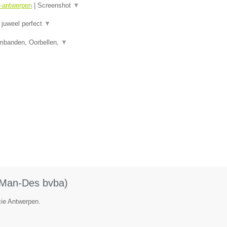
r-antwerpen
|
Screenshot
▼
juweel perfect
▼
rmbanden, Oorbellen,
▼
 (Man-Des bvba)
cie Antwerpen.