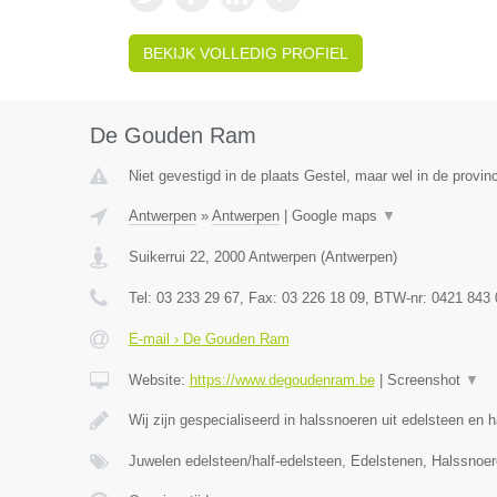
BEKIJK VOLLEDIG PROFIEL
De Gouden Ram
Niet gevestigd in de plaats Gestel, maar wel in de provin
Antwerpen
»
Antwerpen
|
Google maps
▼
Suikerrui 22
,
2000
Antwerpen
(
Antwerpen
)
Tel:
03 233 29 67
, Fax:
03 226 18 09
, BTW-nr:
0421 843 
E-mail › De Gouden Ram
Website:
https://www.degoudenram.be
|
Screenshot
▼
Wij zijn gespecialiseerd in halssnoeren uit edelsteen en 
Juwelen edelsteen/half-edelsteen, Edelstenen, Halssnoe