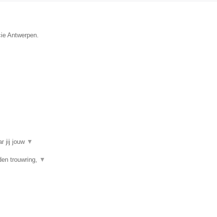
cie Antwerpen.
r jij jouw
▼
den trouwring,
▼