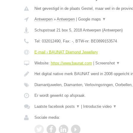
Niet gevestigd in de plaats Gestel, maar wel in de provin
Antwerpen
»
Antwerpen
|
Google maps
▼
Schupstraat 21 box 5
,
2018
Antwerpen
(
Antwerpen
)
Tel:
032012490
, Fax:
-
, BTW-nr:
BE0899153574
E-mail › BAUNAT Diamond Jewellery
Website:
https://www.baunat.com
|
Screenshot
▼
Het digital native merk BAUNAT werd in 2008 opgericht 
Diamantjuwelen, Diamanten, Verlovingsringen, Oorbellen,
Er wordt gewerkt op afspraak.
Laatste facebook posts
▼
|
Introductie video
▼
Sociale media: