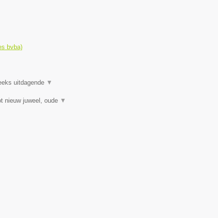
es bvba)
reeks uitdagende
▼
t nieuw juweel, oude
▼