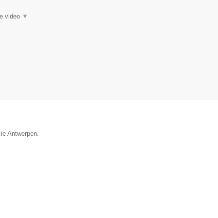
ie video
▼
cie Antwerpen.