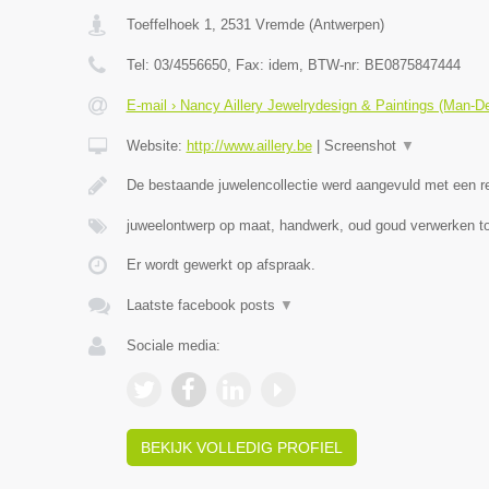
Toeffelhoek 1
,
2531
Vremde
(
Antwerpen
)
Tel:
03/4556650
, Fax:
idem
, BTW-nr:
BE0875847444
E-mail › Nancy Aillery Jewelrydesign & Paintings (Man-D
Website:
http://www.aillery.be
|
Screenshot
▼
De bestaande juwelencollectie werd aangevuld met een 
juweelontwerp op maat, handwerk, oud goud verwerken to
Er wordt gewerkt op afspraak.
Laatste facebook posts
▼
Sociale media:
BEKIJK VOLLEDIG PROFIEL