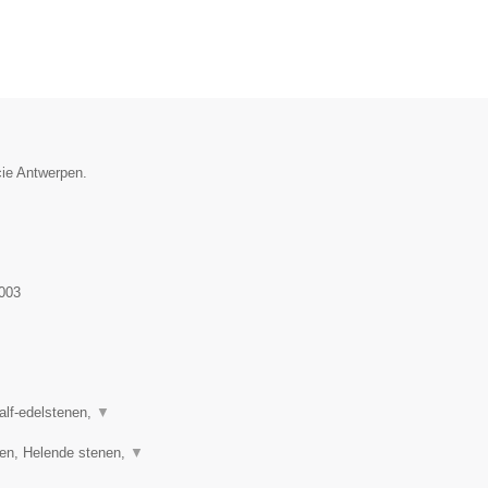
cie Antwerpen.
003
half-edelstenen,
▼
ren, Helende stenen,
▼