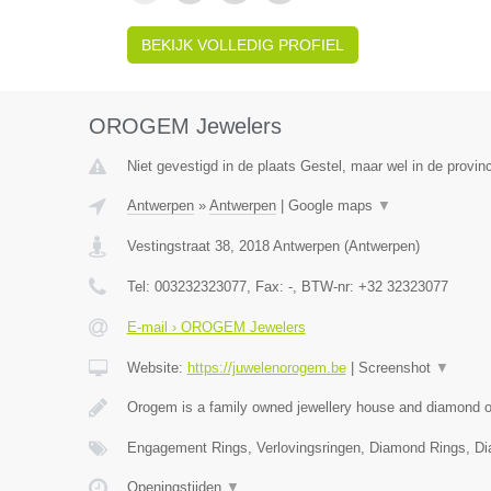
BEKIJK VOLLEDIG PROFIEL
OROGEM Jewelers
Niet gevestigd in de plaats Gestel, maar wel in de provin
Antwerpen
»
Antwerpen
|
Google maps
▼
Vestingstraat 38
,
2018
Antwerpen
(
Antwerpen
)
Tel:
003232323077
, Fax:
-
, BTW-nr:
+32 32323077
E-mail › OROGEM Jewelers
Website:
https://juwelenorogem.be
|
Screenshot
▼
Orogem is a family owned jewellery house and diamond of
Engagement Rings, Verlovingsringen, Diamond Rings, D
Openingstijden
▼