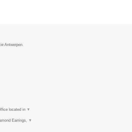
cie Antwerpen.
fice located in
▼
iamond Earrings,
▼