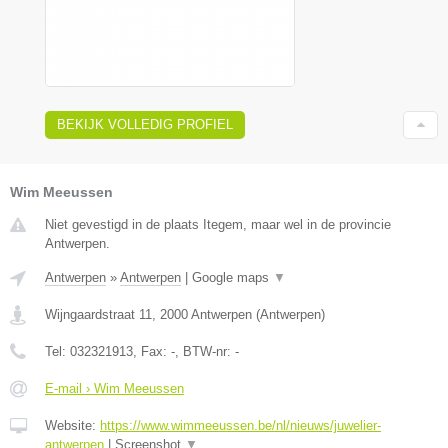
BEKIJK VOLLEDIG PROFIEL
Wim Meeussen
Niet gevestigd in de plaats Itegem, maar wel in de provincie
Antwerpen.
Antwerpen
»
Antwerpen
|
Google maps
▼
Wijngaardstraat 11
,
2000
Antwerpen
(
Antwerpen
)
Tel:
032321913
, Fax:
-
, BTW-nr:
-
E-mail › Wim Meeussen
Website:
https://www.wimmeeussen.be/nl/nieuws/juwelier-
antwerpen
|
Screenshot
▼