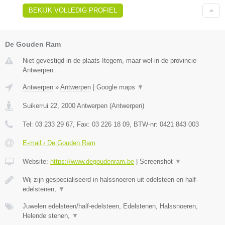
BEKIJK VOLLEDIG PROFIEL
De Gouden Ram
Niet gevestigd in de plaats Itegem, maar wel in de provincie
Antwerpen.
Antwerpen
»
Antwerpen
|
Google maps
▼
Suikerrui 22
,
2000
Antwerpen
(
Antwerpen
)
Tel:
03 233 29 67
, Fax:
03 226 18 09
, BTW-nr:
0421 843 003
E-mail › De Gouden Ram
Website:
https://www.degoudenram.be
|
Screenshot
▼
Wij zijn gespecialiseerd in halssnoeren uit edelsteen en half-
edelstenen,
▼
Juwelen edelsteen/half-edelsteen, Edelstenen, Halssnoeren,
Helende stenen,
▼