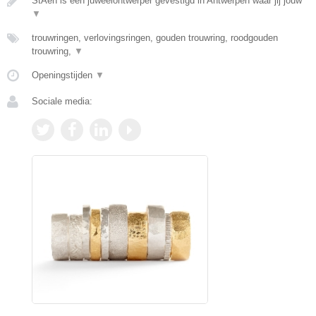
StAen is een juweelontwerper gevestigd in Antwerpen waar jij jouw
▼
trouwringen, verlovingsringen, gouden trouwring, roodgouden
trouwring,
▼
Openingstijden
▼
Sociale media: