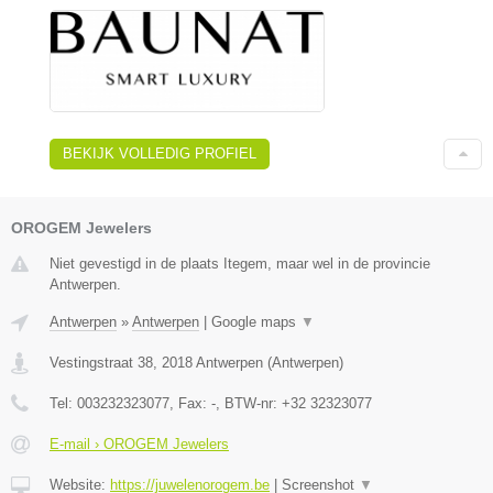
BEKIJK VOLLEDIG PROFIEL
OROGEM Jewelers
Niet gevestigd in de plaats Itegem, maar wel in de provincie
Antwerpen.
Antwerpen
»
Antwerpen
|
Google maps
▼
Vestingstraat 38
,
2018
Antwerpen
(
Antwerpen
)
Tel:
003232323077
, Fax:
-
, BTW-nr:
+32 32323077
E-mail › OROGEM Jewelers
Website:
https://juwelenorogem.be
|
Screenshot
▼