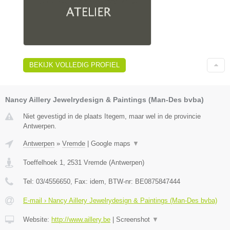
BEKIJK VOLLEDIG PROFIEL
Nancy Aillery Jewelrydesign & Paintings (Man-Des bvba)
Niet gevestigd in de plaats Itegem, maar wel in de provincie
Antwerpen.
Antwerpen
»
Vremde
|
Google maps
▼
Toeffelhoek 1
,
2531
Vremde
(
Antwerpen
)
Tel:
03/4556650
, Fax:
idem
, BTW-nr:
BE0875847444
E-mail › Nancy Aillery Jewelrydesign & Paintings (Man-Des bvba)
Website:
http://www.aillery.be
|
Screenshot
▼