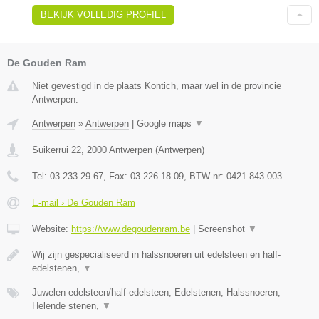
BEKIJK VOLLEDIG PROFIEL
De Gouden Ram
Niet gevestigd in de plaats Kontich, maar wel in de provincie
Antwerpen.
Antwerpen
»
Antwerpen
|
Google maps
▼
Suikerrui 22
,
2000
Antwerpen
(
Antwerpen
)
Tel:
03 233 29 67
, Fax:
03 226 18 09
, BTW-nr:
0421 843 003
E-mail › De Gouden Ram
Website:
https://www.degoudenram.be
|
Screenshot
▼
Wij zijn gespecialiseerd in halssnoeren uit edelsteen en half-
edelstenen,
▼
Juwelen edelsteen/half-edelsteen, Edelstenen, Halssnoeren,
Helende stenen,
▼