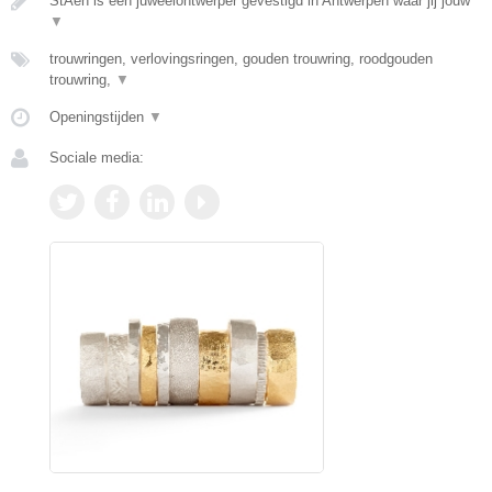
StAen is een juweelontwerper gevestigd in Antwerpen waar jij jouw
▼
trouwringen, verlovingsringen, gouden trouwring, roodgouden
trouwring,
▼
Openingstijden
▼
Sociale media: