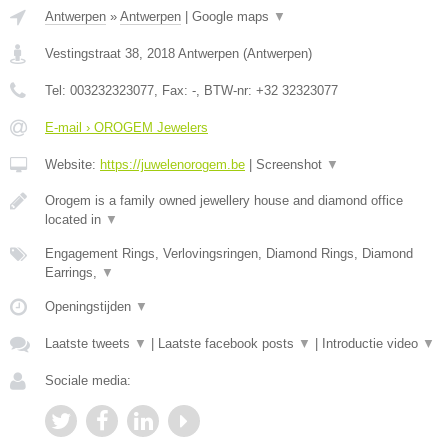
Antwerpen
»
Antwerpen
|
Google maps
▼
Vestingstraat 38
,
2018
Antwerpen
(
Antwerpen
)
Tel:
003232323077
, Fax:
-
, BTW-nr:
+32 32323077
E-mail › OROGEM Jewelers
Website:
https://juwelenorogem.be
|
Screenshot
▼
Orogem is a family owned jewellery house and diamond office
located in
▼
Engagement Rings, Verlovingsringen, Diamond Rings, Diamond
Earrings,
▼
Openingstijden
▼
Laatste tweets
▼
|
Laatste facebook posts
▼
|
Introductie video
▼
Sociale media: