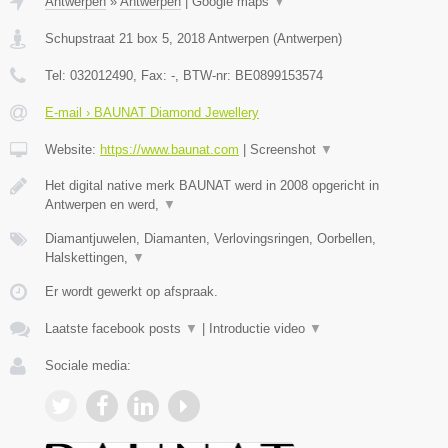
Antwerpen
»
Antwerpen
|
Google maps
▼
Schupstraat 21 box 5
,
2018
Antwerpen
(
Antwerpen
)
Tel:
032012490
, Fax:
-
, BTW-nr:
BE0899153574
E-mail › BAUNAT Diamond Jewellery
Website:
https://www.baunat.com
|
Screenshot
▼
Het digital native merk BAUNAT werd in 2008 opgericht in
Antwerpen en werd,
▼
Diamantjuwelen, Diamanten, Verlovingsringen, Oorbellen,
Halskettingen,
▼
Er wordt gewerkt op afspraak.
Laatste facebook posts
▼
|
Introductie video
▼
Sociale media: