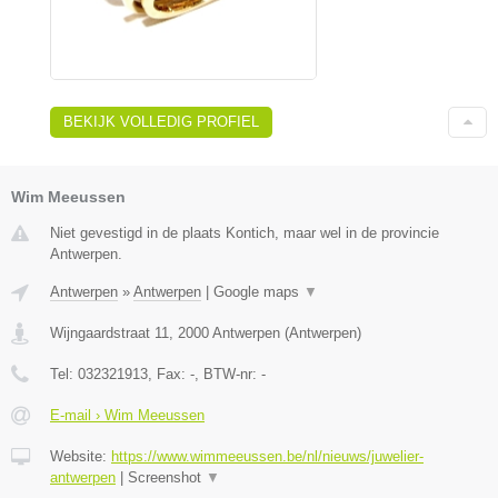
BEKIJK VOLLEDIG PROFIEL
Wim Meeussen
Niet gevestigd in de plaats Kontich, maar wel in de provincie
Antwerpen.
Antwerpen
»
Antwerpen
|
Google maps
▼
Wijngaardstraat 11
,
2000
Antwerpen
(
Antwerpen
)
Tel:
032321913
, Fax:
-
, BTW-nr:
-
E-mail › Wim Meeussen
Website:
https://www.wimmeeussen.be/nl/nieuws/juwelier-
antwerpen
|
Screenshot
▼