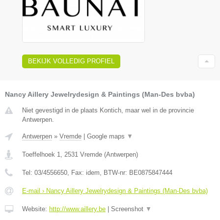
BEKIJK VOLLEDIG PROFIEL
Nancy Aillery Jewelrydesign & Paintings (Man-Des bvba)
Niet gevestigd in de plaats Kontich, maar wel in de provincie
Antwerpen.
Antwerpen
»
Vremde
|
Google maps
▼
Toeffelhoek 1
,
2531
Vremde
(
Antwerpen
)
Tel:
03/4556650
, Fax:
idem
, BTW-nr:
BE0875847444
E-mail › Nancy Aillery Jewelrydesign & Paintings (Man-Des bvba)
Website:
http://www.aillery.be
|
Screenshot
▼