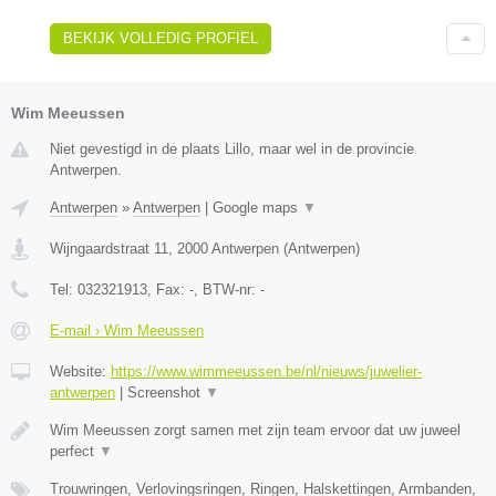
BEKIJK VOLLEDIG PROFIEL
Wim Meeussen
Niet gevestigd in de plaats Lillo, maar wel in de provincie
Antwerpen.
Antwerpen
»
Antwerpen
|
Google maps
▼
Wijngaardstraat 11
,
2000
Antwerpen
(
Antwerpen
)
Tel:
032321913
, Fax:
-
, BTW-nr:
-
E-mail › Wim Meeussen
Website:
https://www.wimmeeussen.be/nl/nieuws/juwelier-
antwerpen
|
Screenshot
▼
Wim Meeussen zorgt samen met zijn team ervoor dat uw juweel
perfect
▼
Trouwringen, Verlovingsringen, Ringen, Halskettingen, Armbanden,