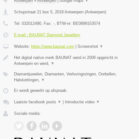
Antwerpen
»
Antwerpen
|
Google maps
▼
Schupstraat 21 box 5
,
2018
Antwerpen
(
Antwerpen
)
Tel:
032012490
, Fax:
-
, BTW-nr:
BE0899153574
E-mail › BAUNAT Diamond Jewellery
Website:
https://www.baunat.com
|
Screenshot
▼
Het digital native merk BAUNAT werd in 2008 opgericht in
Antwerpen en werd,
▼
Diamantjuwelen, Diamanten, Verlovingsringen, Oorbellen,
Halskettingen,
▼
Er wordt gewerkt op afspraak.
Laatste facebook posts
▼
|
Introductie video
▼
Sociale media: