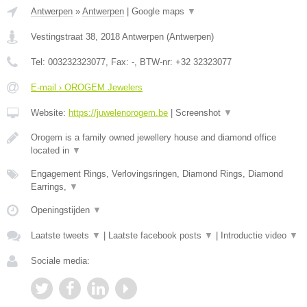
Antwerpen
»
Antwerpen
|
Google maps
▼
Vestingstraat 38
,
2018
Antwerpen
(
Antwerpen
)
Tel:
003232323077
, Fax:
-
, BTW-nr:
+32 32323077
E-mail › OROGEM Jewelers
Website:
https://juwelenorogem.be
|
Screenshot
▼
Orogem is a family owned jewellery house and diamond office
located in
▼
Engagement Rings, Verlovingsringen, Diamond Rings, Diamond
Earrings,
▼
Openingstijden
▼
Laatste tweets
▼
|
Laatste facebook posts
▼
|
Introductie video
▼
Sociale media: