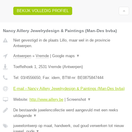
BEKIJK VOLLEDIG PROFIEL
Nancy Aillery Jewelrydesign & Paintings (Man-Des bvba)
Niet gevestigd in de plaats Lillo, maar wel in de provincie
Antwerpen.
Antwerpen
»
Vremde
|
Google maps
▼
Toeffelhoek 1
,
2531
Vremde
(
Antwerpen
)
Tel:
03/4556650
, Fax:
idem
, BTW-nr:
BE0875847444
E-mail › Nancy Aillery Jewelrydesign & Paintings (Man-Des bvba)
Website:
http://www.aillery.be
|
Screenshot
▼
De bestaande juwelencollectie werd aangevuld met een reeks
uitdagende
▼
juweelontwerp op maat, handwerk, oud goud verwerken tot nieuw
juweel, oude
▼