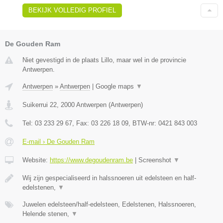
BEKIJK VOLLEDIG PROFIEL
De Gouden Ram
Niet gevestigd in de plaats Lillo, maar wel in de provincie
Antwerpen.
Antwerpen
»
Antwerpen
|
Google maps
▼
Suikerrui 22
,
2000
Antwerpen
(
Antwerpen
)
Tel:
03 233 29 67
, Fax:
03 226 18 09
, BTW-nr:
0421 843 003
E-mail › De Gouden Ram
Website:
https://www.degoudenram.be
|
Screenshot
▼
Wij zijn gespecialiseerd in halssnoeren uit edelsteen en half-
edelstenen,
▼
Juwelen edelsteen/half-edelsteen, Edelstenen, Halssnoeren,
Helende stenen,
▼