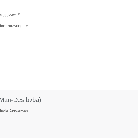
r jij jouw
▼
den trouwring,
▼
 (Man-Des bvba)
vincie Antwerpen.