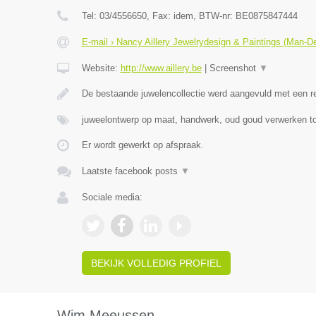
Tel:
03/4556650
, Fax:
idem
, BTW-nr:
BE0875847444
E-mail › Nancy Aillery Jewelrydesign & Paintings (Man-D
Website:
http://www.aillery.be
|
Screenshot
▼
De bestaande juwelencollectie werd aangevuld met een 
juweelontwerp op maat, handwerk, oud goud verwerken to
Er wordt gewerkt op afspraak.
Laatste facebook posts
▼
Sociale media:
BEKIJK VOLLEDIG PROFIEL
Wim Meeussen