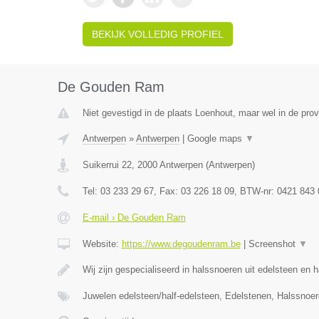
BEKIJK VOLLEDIG PROFIEL
De Gouden Ram
Niet gevestigd in de plaats Loenhout, maar wel in de pro
Antwerpen
»
Antwerpen
|
Google maps
▼
Suikerrui 22
,
2000
Antwerpen
(
Antwerpen
)
Tel:
03 233 29 67
, Fax:
03 226 18 09
, BTW-nr:
0421 843 
E-mail › De Gouden Ram
Website:
https://www.degoudenram.be
|
Screenshot
▼
Wij zijn gespecialiseerd in halssnoeren uit edelsteen en 
Juwelen edelsteen/half-edelsteen, Edelstenen, Halssnoe