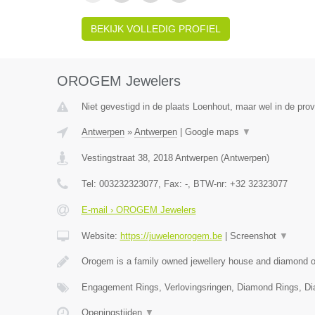
BEKIJK VOLLEDIG PROFIEL
OROGEM Jewelers
Niet gevestigd in de plaats Loenhout, maar wel in de pro
Antwerpen
»
Antwerpen
|
Google maps
▼
Vestingstraat 38
,
2018
Antwerpen
(
Antwerpen
)
Tel:
003232323077
, Fax:
-
, BTW-nr:
+32 32323077
E-mail › OROGEM Jewelers
Website:
https://juwelenorogem.be
|
Screenshot
▼
Orogem is a family owned jewellery house and diamond of
Engagement Rings, Verlovingsringen, Diamond Rings, D
Openingstijden
▼