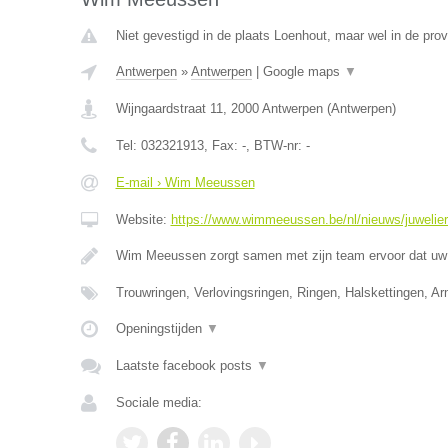
Niet gevestigd in de plaats Loenhout, maar wel in de pro
Antwerpen
»
Antwerpen
|
Google maps
▼
Wijngaardstraat 11
,
2000
Antwerpen
(
Antwerpen
)
Tel:
032321913
, Fax:
-
, BTW-nr:
-
E-mail › Wim Meeussen
Website:
https://www.wimmeeussen.be/nl/nieuws/juwelie
Wim Meeussen zorgt samen met zijn team ervoor dat uw 
Trouwringen, Verlovingsringen, Ringen, Halskettingen, A
Openingstijden
▼
Laatste facebook posts
▼
Sociale media: