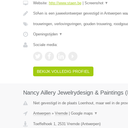
Website:
http://www.staen.be
|
Screenshot
▼
StAen is een juweelontwerper gevestigd in Antwerpen waa
trouwringen, verlovingsringen, gouden trouwring, roodgou
Openingstijden
▼
Sociale media:
BEKIJK VOLLEDIG PROFIEL
Nancy Aillery Jewelrydesign & Paintings
Niet gevestigd in de plaats Loenhout, maar wel in de pro
Antwerpen
»
Vremde
|
Google maps
▼
Toeffelhoek 1
,
2531
Vremde
(
Antwerpen
)