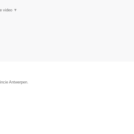
ie video
▼
vincie Antwerpen.