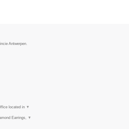
vincie Antwerpen.
fice located in
▼
iamond Earrings,
▼