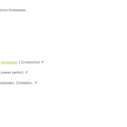
vincie Antwerpen.
r-antwerpen
|
Screenshot
▼
juweel perfect
▼
rmbanden, Oorbellen,
▼