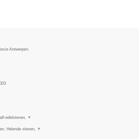
vincie Antwerpen.
003
half-edelstenen,
▼
ren, Helende stenen,
▼