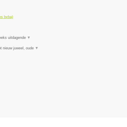
es bvba)
reeks uitdagende
▼
t nieuw juweel, oude
▼