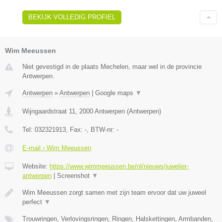
BEKIJK VOLLEDIG PROFIEL
Wim Meeussen
Niet gevestigd in de plaats Mechelen, maar wel in de provincie
Antwerpen.
Antwerpen
»
Antwerpen
|
Google maps
▼
Wijngaardstraat 11
,
2000
Antwerpen
(
Antwerpen
)
Tel:
032321913
, Fax:
-
, BTW-nr:
-
E-mail › Wim Meeussen
Website:
https://www.wimmeeussen.be/nl/nieuws/juwelier-
antwerpen
|
Screenshot
▼
Wim Meeussen zorgt samen met zijn team ervoor dat uw juweel
perfect
▼
Trouwringen, Verlovingsringen, Ringen, Halskettingen, Armbanden,