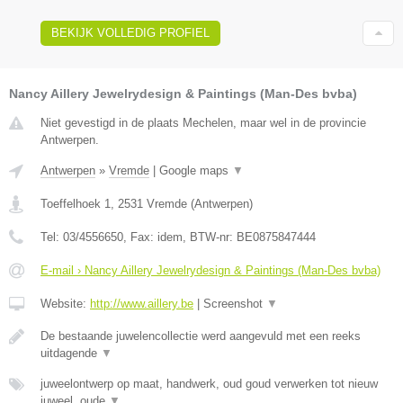
BEKIJK VOLLEDIG PROFIEL
Nancy Aillery Jewelrydesign & Paintings (Man-Des bvba)
Niet gevestigd in de plaats Mechelen, maar wel in de provincie
Antwerpen.
Antwerpen
»
Vremde
|
Google maps
▼
Toeffelhoek 1
,
2531
Vremde
(
Antwerpen
)
Tel:
03/4556650
, Fax:
idem
, BTW-nr:
BE0875847444
E-mail › Nancy Aillery Jewelrydesign & Paintings (Man-Des bvba)
Website:
http://www.aillery.be
|
Screenshot
▼
De bestaande juwelencollectie werd aangevuld met een reeks
uitdagende
▼
juweelontwerp op maat, handwerk, oud goud verwerken tot nieuw
juweel, oude
▼