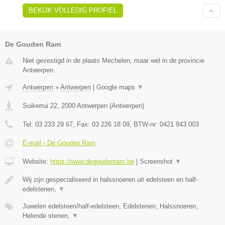
BEKIJK VOLLEDIG PROFIEL
De Gouden Ram
Niet gevestigd in de plaats Mechelen, maar wel in de provincie
Antwerpen.
Antwerpen
»
Antwerpen
|
Google maps
▼
Suikerrui 22
,
2000
Antwerpen
(
Antwerpen
)
Tel:
03 233 29 67
, Fax:
03 226 18 09
, BTW-nr:
0421 843 003
E-mail › De Gouden Ram
Website:
https://www.degoudenram.be
|
Screenshot
▼
Wij zijn gespecialiseerd in halssnoeren uit edelsteen en half-
edelstenen,
▼
Juwelen edelsteen/half-edelsteen, Edelstenen, Halssnoeren,
Helende stenen,
▼