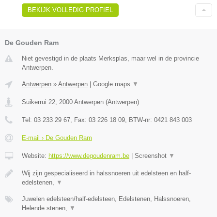
BEKIJK VOLLEDIG PROFIEL
De Gouden Ram
Niet gevestigd in de plaats Merksplas, maar wel in de provincie
Antwerpen.
Antwerpen
»
Antwerpen
|
Google maps
▼
Suikerrui 22
,
2000
Antwerpen
(
Antwerpen
)
Tel:
03 233 29 67
, Fax:
03 226 18 09
, BTW-nr:
0421 843 003
E-mail › De Gouden Ram
Website:
https://www.degoudenram.be
|
Screenshot
▼
Wij zijn gespecialiseerd in halssnoeren uit edelsteen en half-
edelstenen,
▼
Juwelen edelsteen/half-edelsteen, Edelstenen, Halssnoeren,
Helende stenen,
▼