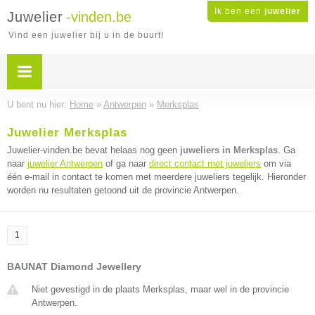
Ik ben een
juwelier
Juwelier
-vinden.be
Vind een juwelier bij u in de buurt!
U bent nu hier:
Home
»
Antwerpen
»
Merksplas
Juwelier Merksplas
Juwelier-vinden.be bevat helaas nog geen
juweliers in Merksplas
. Ga
naar
juwelier Antwerpen
of ga naar
direct contact met juweliers
om via
één e-mail in contact te komen met meerdere juweliers tegelijk. Hieronder
worden nu resultaten getoond uit de provincie Antwerpen.
1
BAUNAT Diamond Jewellery
Niet gevestigd in de plaats Merksplas, maar wel in de provincie
Antwerpen.