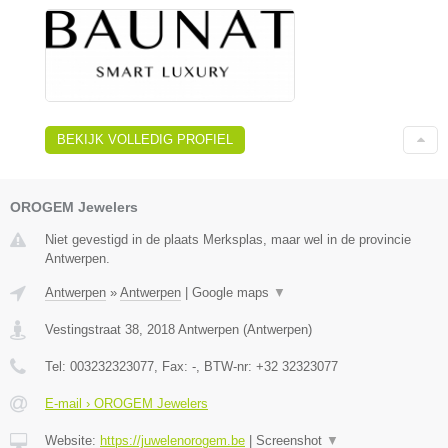
BEKIJK VOLLEDIG PROFIEL
OROGEM Jewelers
Niet gevestigd in de plaats Merksplas, maar wel in de provincie
Antwerpen.
Antwerpen
»
Antwerpen
|
Google maps
▼
Vestingstraat 38
,
2018
Antwerpen
(
Antwerpen
)
Tel:
003232323077
, Fax:
-
, BTW-nr:
+32 32323077
E-mail › OROGEM Jewelers
Website:
https://juwelenorogem.be
|
Screenshot
▼