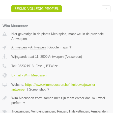
BEKIJK VOLLEDIG PROFIEL
Wim Meeussen
Niet gevestigd in de plaats Merksplas, maar wel in de provincie
Antwerpen.
Antwerpen
»
Antwerpen
|
Google maps
▼
Wijngaardstraat 11
,
2000
Antwerpen
(
Antwerpen
)
Tel:
032321913
, Fax:
-
, BTW-nr:
-
E-mail › Wim Meeussen
Website:
https://www.wimmeeussen.be/nl/nieuws/juwelier-
antwerpen
|
Screenshot
▼
Wim Meeussen zorgt samen met zijn team ervoor dat uw juweel
perfect
▼
Trouwringen, Verlovingsringen, Ringen, Halskettingen, Armbanden,