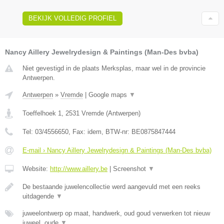
BEKIJK VOLLEDIG PROFIEL
Nancy Aillery Jewelrydesign & Paintings (Man-Des bvba)
Niet gevestigd in de plaats Merksplas, maar wel in de provincie
Antwerpen.
Antwerpen
»
Vremde
|
Google maps
▼
Toeffelhoek 1
,
2531
Vremde
(
Antwerpen
)
Tel:
03/4556650
, Fax:
idem
, BTW-nr:
BE0875847444
E-mail › Nancy Aillery Jewelrydesign & Paintings (Man-Des bvba)
Website:
http://www.aillery.be
|
Screenshot
▼
De bestaande juwelencollectie werd aangevuld met een reeks
uitdagende
▼
juweelontwerp op maat, handwerk, oud goud verwerken tot nieuw
juweel, oude
▼