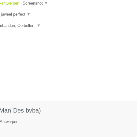
r-antwerpen
|
Screenshot
▼
juweel perfect
▼
rmbanden, Oorbellen,
▼
 (Man-Des bvba)
e Antwerpen.