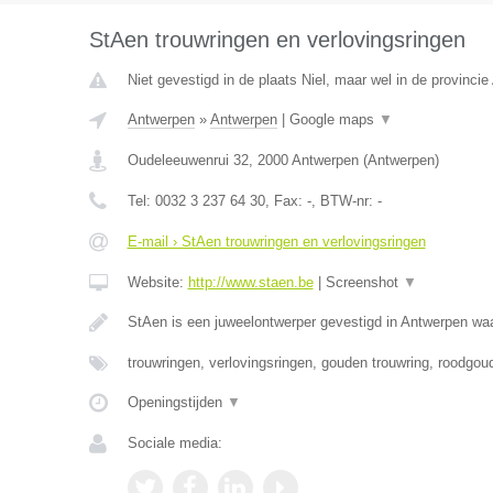
StAen trouwringen en verlovingsringen
Niet gevestigd in de plaats Niel, maar wel in de provinci
Antwerpen
»
Antwerpen
|
Google maps
▼
Oudeleeuwenrui 32
,
2000
Antwerpen
(
Antwerpen
)
Tel:
0032 3 237 64 30
, Fax:
-
, BTW-nr:
-
E-mail › StAen trouwringen en verlovingsringen
Website:
http://www.staen.be
|
Screenshot
▼
StAen is een juweelontwerper gevestigd in Antwerpen waa
trouwringen, verlovingsringen, gouden trouwring, roodgou
Openingstijden
▼
Sociale media: