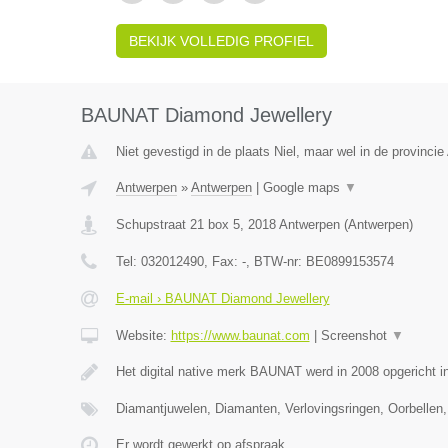
BEKIJK VOLLEDIG PROFIEL
BAUNAT Diamond Jewellery
Niet gevestigd in de plaats Niel, maar wel in de provinci
Antwerpen
»
Antwerpen
|
Google maps
▼
Schupstraat 21 box 5
,
2018
Antwerpen
(
Antwerpen
)
Tel:
032012490
, Fax:
-
, BTW-nr:
BE0899153574
E-mail › BAUNAT Diamond Jewellery
Website:
https://www.baunat.com
|
Screenshot
▼
Het digital native merk BAUNAT werd in 2008 opgericht 
Diamantjuwelen, Diamanten, Verlovingsringen, Oorbellen,
Er wordt gewerkt op afspraak.