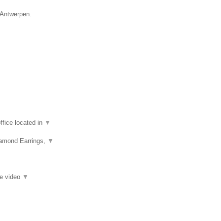
e Antwerpen.
fice located in
▼
iamond Earrings,
▼
ie video
▼