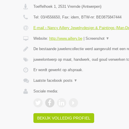
Toeffelhoek 1
,
2531
Vremde
(
Antwerpen
)
Tel:
03/4556650
, Fax:
idem
, BTW-nr:
BE0875847444
E-mail › Nancy Aillery Jewelrydesign & Paintings (Man-D
Website:
http://www.aillery.be
|
Screenshot
▼
De bestaande juwelencollectie werd aangevuld met een 
juweelontwerp op maat, handwerk, oud goud verwerken to
Er wordt gewerkt op afspraak.
Laatste facebook posts
▼
Sociale media:
BEKIJK VOLLEDIG PROFIEL