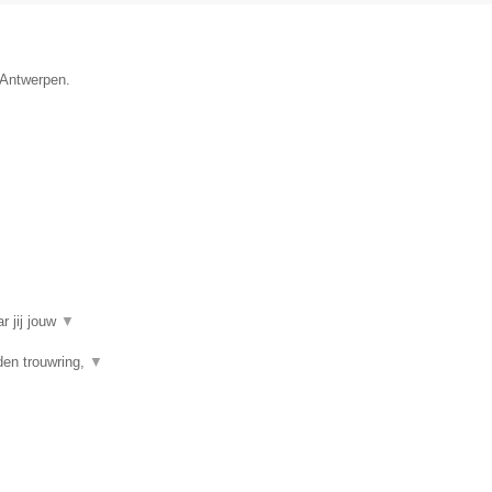
e Antwerpen.
r jij jouw
▼
den trouwring,
▼