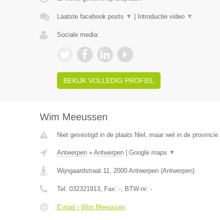
Laatste facebook posts
▼
|
Introductie video
▼
Sociale media:
BEKIJK VOLLEDIG PROFIEL
Wim Meeussen
Niet gevestigd in de plaats Niel, maar wel in de provinci
Antwerpen
»
Antwerpen
|
Google maps
▼
Wijngaardstraat 11
,
2000
Antwerpen
(
Antwerpen
)
Tel:
032321913
, Fax:
-
, BTW-nr:
-
E-mail › Wim Meeussen