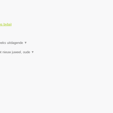
es bvba)
reeks uitdagende
▼
t nieuw juweel, oude
▼