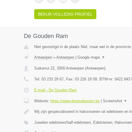
BEKIJK VOLLEDIG PROFIEL
De Gouden Ram
Niet gevestigd in de plaats Niel, maar wel in de provinci
Antwerpen
»
Antwerpen
|
Google maps
▼
Suikerrui 22
,
2000
Antwerpen
(
Antwerpen
)
Tel:
03 233 29 67
, Fax:
03 226 18 09
, BTW-nr:
0421 843 
E-mail › De Gouden Ram
Website:
https://www.degoudenram.be
|
Screenshot
▼
Wij zijn gespecialiseerd in halssnoeren uit edelsteen en 
Juwelen edelsteen/half-edelsteen, Edelstenen, Halssnoe