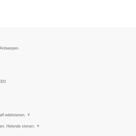
e Antwerpen.
003
half-edelstenen,
▼
ren, Helende stenen,
▼