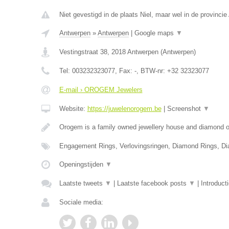
Niet gevestigd in de plaats Niel, maar wel in de provinci
Antwerpen
»
Antwerpen
|
Google maps
▼
Vestingstraat 38
,
2018
Antwerpen
(
Antwerpen
)
Tel:
003232323077
, Fax:
-
, BTW-nr:
+32 32323077
E-mail › OROGEM Jewelers
Website:
https://juwelenorogem.be
|
Screenshot
▼
Orogem is a family owned jewellery house and diamond of
Engagement Rings, Verlovingsringen, Diamond Rings, D
Openingstijden
▼
Laatste tweets
▼
|
Laatste facebook posts
▼
|
Introduct
Sociale media: