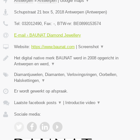
Antwerpen
»
Antwerpen
|
Google maps
▼
Schupstraat 21 box 5
,
2018
Antwerpen
(
Antwerpen
)
Tel:
032012490
, Fax:
-
, BTW-nr:
BE0899153574
E-mail › BAUNAT Diamond Jewellery
Website:
https://www.baunat.com
|
Screenshot
▼
Het digital native merk BAUNAT werd in 2008 opgericht in
Antwerpen en werd,
▼
Diamantjuwelen, Diamanten, Verlovingsringen, Oorbellen,
Halskettingen,
▼
Er wordt gewerkt op afspraak.
Laatste facebook posts
▼
|
Introductie video
▼
Sociale media: