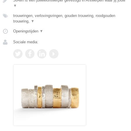
StAen is een juweelontwerper gevestigd in Antwerpen waar jij jouw
▼
trouwringen, verlovingsringen, gouden trouwring, roodgouden
trouwring,
▼
Openingstijden
▼
Sociale media: