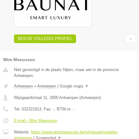
BEKIJK VOLLEDIG PROFIEL
Wim Meeussen
Niet gevestigd in de plaats Nijlen, maar wel in de provincie
Antwerpen.
Antwerpen
»
Antwerpen
|
Google maps
▼
Wijngaardstraat 11
,
2000
Antwerpen
(
Antwerpen
)
Tel:
032321913
, Fax:
-
, BTW-nr:
-
E-mail › Wim Meeussen
Website:
https://www.wimmeeussen.be/nl/nieuws/juwelier-
antwerpen
|
Screenshot
▼