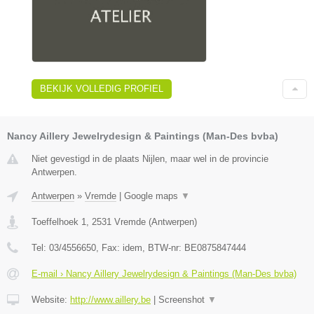
BEKIJK VOLLEDIG PROFIEL
Nancy Aillery Jewelrydesign & Paintings (Man-Des bvba)
Niet gevestigd in de plaats Nijlen, maar wel in de provincie
Antwerpen.
Antwerpen
»
Vremde
|
Google maps
▼
Toeffelhoek 1
,
2531
Vremde
(
Antwerpen
)
Tel:
03/4556650
, Fax:
idem
, BTW-nr:
BE0875847444
E-mail › Nancy Aillery Jewelrydesign & Paintings (Man-Des bvba)
Website:
http://www.aillery.be
|
Screenshot
▼