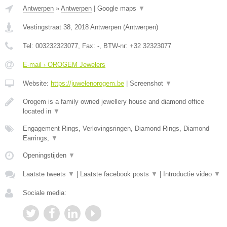
Antwerpen
»
Antwerpen
|
Google maps
▼
Vestingstraat 38
,
2018
Antwerpen
(
Antwerpen
)
Tel:
003232323077
, Fax:
-
, BTW-nr:
+32 32323077
E-mail › OROGEM Jewelers
Website:
https://juwelenorogem.be
|
Screenshot
▼
Orogem is a family owned jewellery house and diamond office
located in
▼
Engagement Rings, Verlovingsringen, Diamond Rings, Diamond
Earrings,
▼
Openingstijden
▼
Laatste tweets
▼
|
Laatste facebook posts
▼
|
Introductie video
▼
Sociale media: