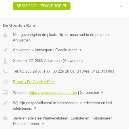
BEKIJK VOLLEDIG PROFIEL
De Gouden Ram
Niet gevestigd in de plaats Nijlen, maar wel in de provincie
Antwerpen.
Antwerpen
»
Antwerpen
|
Google maps
▼
Suikerrui 22
,
2000
Antwerpen
(
Antwerpen
)
Tel:
03 233 29 67
, Fax:
03 226 18 09
, BTW-nr:
0421 843 003
E-mail › De Gouden Ram
Website:
https://www.degoudenram.be
|
Screenshot
▼
Wij zijn gespecialiseerd in halssnoeren uit edelsteen en half-
edelstenen,
▼
Juwelen edelsteen/half-edelsteen, Edelstenen, Halssnoeren,
Helende stenen,
▼