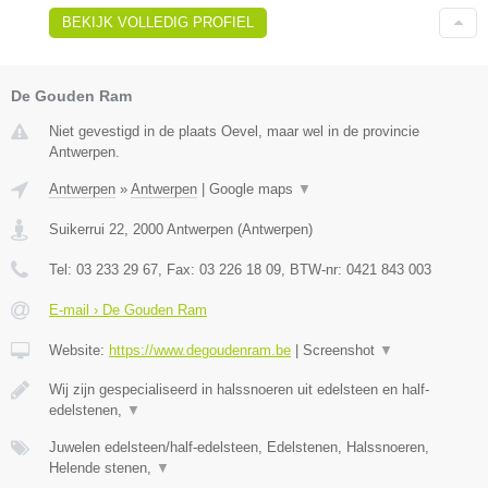
BEKIJK VOLLEDIG PROFIEL
De Gouden Ram
Niet gevestigd in de plaats Oevel, maar wel in de provincie
Antwerpen.
Antwerpen
»
Antwerpen
|
Google maps
▼
Suikerrui 22
,
2000
Antwerpen
(
Antwerpen
)
Tel:
03 233 29 67
, Fax:
03 226 18 09
, BTW-nr:
0421 843 003
E-mail › De Gouden Ram
Website:
https://www.degoudenram.be
|
Screenshot
▼
Wij zijn gespecialiseerd in halssnoeren uit edelsteen en half-
edelstenen,
▼
Juwelen edelsteen/half-edelsteen, Edelstenen, Halssnoeren,
Helende stenen,
▼