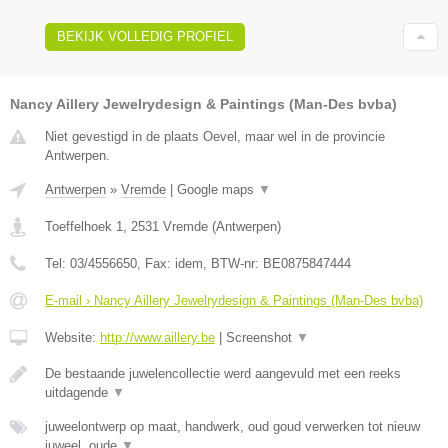
BEKIJK VOLLEDIG PROFIEL
Nancy Aillery Jewelrydesign & Paintings (Man-Des bvba)
Niet gevestigd in de plaats Oevel, maar wel in de provincie
Antwerpen.
Antwerpen
»
Vremde
|
Google maps
▼
Toeffelhoek 1
,
2531
Vremde
(
Antwerpen
)
Tel:
03/4556650
, Fax:
idem
, BTW-nr:
BE0875847444
E-mail › Nancy Aillery Jewelrydesign & Paintings (Man-Des bvba)
Website:
http://www.aillery.be
|
Screenshot
▼
De bestaande juwelencollectie werd aangevuld met een reeks
uitdagende
▼
juweelontwerp op maat, handwerk, oud goud verwerken tot nieuw
juweel, oude
▼