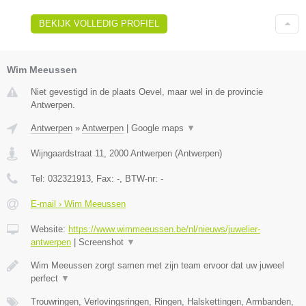
BEKIJK VOLLEDIG PROFIEL
Wim Meeussen
Niet gevestigd in de plaats Oevel, maar wel in de provincie
Antwerpen.
Antwerpen
»
Antwerpen
|
Google maps
▼
Wijngaardstraat 11
,
2000
Antwerpen
(
Antwerpen
)
Tel:
032321913
, Fax:
-
, BTW-nr:
-
E-mail › Wim Meeussen
Website:
https://www.wimmeeussen.be/nl/nieuws/juwelier-
antwerpen
|
Screenshot
▼
Wim Meeussen zorgt samen met zijn team ervoor dat uw juweel
perfect
▼
Trouwringen, Verlovingsringen, Ringen, Halskettingen, Armbanden,