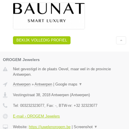
BEKIJK VOLLEDIG PROFIEL
OROGEM Jewelers
Niet gevestigd in de plaats Oevel, maar wel in de provincie
Antwerpen.
Antwerpen
»
Antwerpen
|
Google maps
▼
Vestingstraat 38
,
2018
Antwerpen
(
Antwerpen
)
Tel:
003232323077
, Fax:
-
, BTW-nr:
+32 32323077
E-mail › OROGEM Jewelers
Website:
https://juwelenorogem.be
|
Screenshot
▼