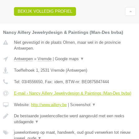
BEKIJK VOLLEDIG PROFIEL
Nancy Aillery Jewelrydesign & Paintings (Man-Des bvba)
Niet gevestigd in de plaats Olmen, maar wel in de provincie
Antwerpen.
Antwerpen
»
Vremde
|
Google maps
▼
Toeffelhoek 1
,
2531
Vremde
(
Antwerpen
)
Tel:
03/4556650
, Fax:
idem
, BTW-nr:
BE0875847444
E-mail › Nancy Aillery Jewelrydesign & Paintings (Man-Des bvba)
Website:
http://www.aillery.be
|
Screenshot
▼
De bestaande juwelencollectie werd aangevuld met een reeks
uitdagende
▼
juweelontwerp op maat, handwerk, oud goud verwerken tot nieuw
juweel, oude
▼