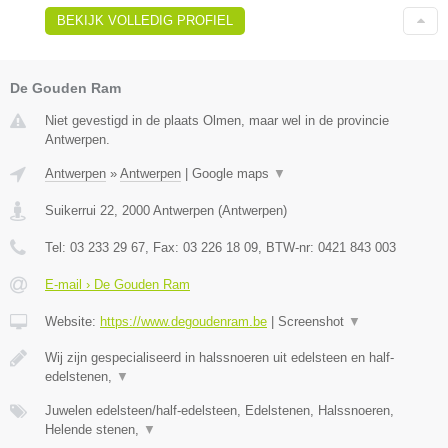
BEKIJK VOLLEDIG PROFIEL
De Gouden Ram
Niet gevestigd in de plaats Olmen, maar wel in de provincie
Antwerpen.
Antwerpen
»
Antwerpen
|
Google maps
▼
Suikerrui 22
,
2000
Antwerpen
(
Antwerpen
)
Tel:
03 233 29 67
, Fax:
03 226 18 09
, BTW-nr:
0421 843 003
E-mail › De Gouden Ram
Website:
https://www.degoudenram.be
|
Screenshot
▼
Wij zijn gespecialiseerd in halssnoeren uit edelsteen en half-
edelstenen,
▼
Juwelen edelsteen/half-edelsteen, Edelstenen, Halssnoeren,
Helende stenen,
▼