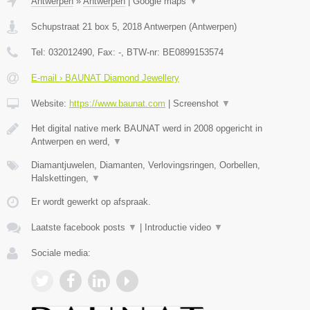
Antwerpen
»
Antwerpen
|
Google maps
▼
Schupstraat 21 box 5
,
2018
Antwerpen
(
Antwerpen
)
Tel:
032012490
, Fax:
-
, BTW-nr:
BE0899153574
E-mail › BAUNAT Diamond Jewellery
Website:
https://www.baunat.com
|
Screenshot
▼
Het digital native merk BAUNAT werd in 2008 opgericht in
Antwerpen en werd,
▼
Diamantjuwelen, Diamanten, Verlovingsringen, Oorbellen,
Halskettingen,
▼
Er wordt gewerkt op afspraak.
Laatste facebook posts
▼
|
Introductie video
▼
Sociale media: