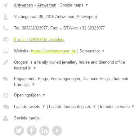
Antwerpen
»
Antwerpen
|
Google maps
▼
Vestingstraat 38
,
2018
Antwerpen
(
Antwerpen
)
Tel:
003232323077
, Fax:
-
, BTW-nr:
+32 32323077
E-mail › OROGEM Jewelers
Website:
https://juwelenorogem.be
|
Screenshot
▼
Orogem is a family owned jewellery house and diamond office
located in
▼
Engagement Rings, Verlovingsringen, Diamond Rings, Diamond
Earrings,
▼
Openingstijden
▼
Laatste tweets
▼
|
Laatste facebook posts
▼
|
Introductie video
▼
Sociale media: