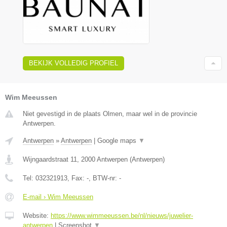
BEKIJK VOLLEDIG PROFIEL
Wim Meeussen
Niet gevestigd in de plaats Olmen, maar wel in de provincie
Antwerpen.
Antwerpen
»
Antwerpen
|
Google maps
▼
Wijngaardstraat 11
,
2000
Antwerpen
(
Antwerpen
)
Tel:
032321913
, Fax:
-
, BTW-nr:
-
E-mail › Wim Meeussen
Website:
https://www.wimmeeussen.be/nl/nieuws/juwelier-
antwerpen
|
Screenshot
▼