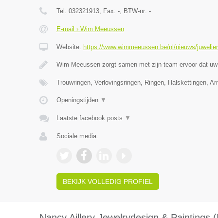
Tel:
032321913
, Fax:
-
, BTW-nr:
-
E-mail › Wim Meeussen
Website:
https://www.wimmeeussen.be/nl/nieuws/juwelie
Wim Meeussen zorgt samen met zijn team ervoor dat uw 
Trouwringen, Verlovingsringen, Ringen, Halskettingen, A
Openingstijden
▼
Laatste facebook posts
▼
Sociale media:
BEKIJK VOLLEDIG PROFIEL
Nancy Aillery Jewelrydesign & Paintings