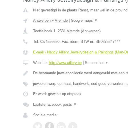
Niet gevestigd in de plaats Ranst, maar wel in de provinc
Antwerpen
»
Vremde
|
Google maps
▼
Toeffelhoek 1
,
2531
Vremde
(
Antwerpen
)
Tel:
03/4556650
, Fax:
idem
, BTW-nr:
BE0875847444
E-mail › Nancy Aillery Jewelrydesign & Paintings (Man-D
Website:
http://www.aillery.be
|
Screenshot
▼
De bestaande juwelencollectie werd aangevuld met een 
juweelontwerp op maat, handwerk, oud goud verwerken to
Er wordt gewerkt op afspraak.
Laatste facebook posts
▼
Sociale media: