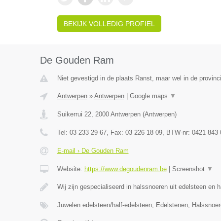
BEKIJK VOLLEDIG PROFIEL
De Gouden Ram
Niet gevestigd in de plaats Ranst, maar wel in de provinc
Antwerpen
»
Antwerpen
|
Google maps
▼
Suikerrui 22
,
2000
Antwerpen
(
Antwerpen
)
Tel:
03 233 29 67
, Fax:
03 226 18 09
, BTW-nr:
0421 843 
E-mail › De Gouden Ram
Website:
https://www.degoudenram.be
|
Screenshot
▼
Wij zijn gespecialiseerd in halssnoeren uit edelsteen en 
Juwelen edelsteen/half-edelsteen, Edelstenen, Halssnoe