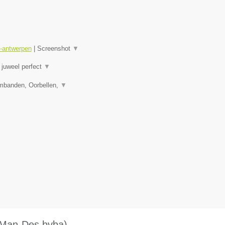
r-antwerpen
|
Screenshot
▼
juweel perfect
▼
rmbanden, Oorbellen,
▼
 (Man-Des bvba)