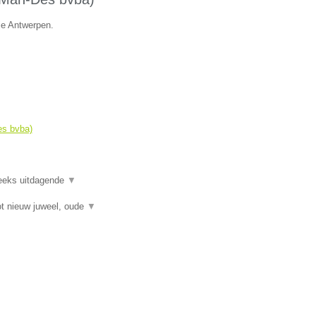
ie Antwerpen.
es bvba)
reeks uitdagende
▼
t nieuw juweel, oude
▼