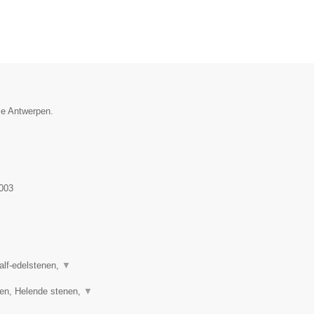
ie Antwerpen.
003
half-edelstenen,
▼
ren, Helende stenen,
▼