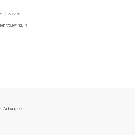
r jij jouw
▼
den trouwring,
▼
ie Antwerpen.