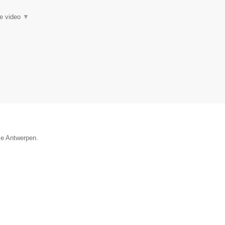
ie video
▼
ie Antwerpen.