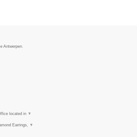
ie Antwerpen.
fice located in
▼
iamond Earrings,
▼