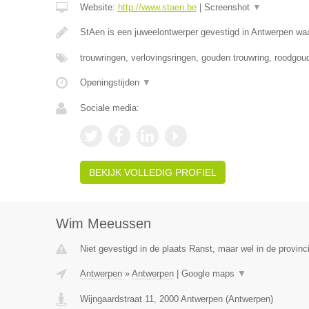
Website:
http://www.staen.be
|
Screenshot
▼
StAen is een juweelontwerper gevestigd in Antwerpen waa
trouwringen, verlovingsringen, gouden trouwring, roodgou
Openingstijden
▼
Sociale media:
BEKIJK VOLLEDIG PROFIEL
Wim Meeussen
Niet gevestigd in de plaats Ranst, maar wel in de provinc
Antwerpen
»
Antwerpen
|
Google maps
▼
Wijngaardstraat 11
,
2000
Antwerpen
(
Antwerpen
)