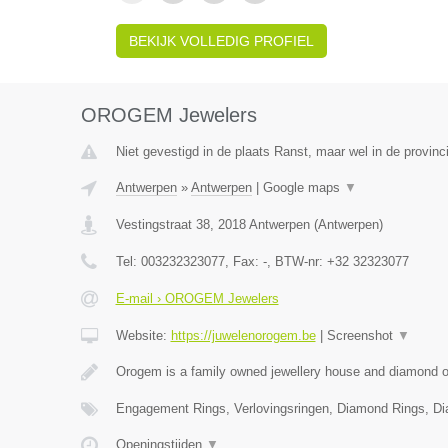
BEKIJK VOLLEDIG PROFIEL
OROGEM Jewelers
Niet gevestigd in de plaats Ranst, maar wel in de provinc
Antwerpen
»
Antwerpen
|
Google maps
▼
Vestingstraat 38
,
2018
Antwerpen
(
Antwerpen
)
Tel:
003232323077
, Fax:
-
, BTW-nr:
+32 32323077
E-mail › OROGEM Jewelers
Website:
https://juwelenorogem.be
|
Screenshot
▼
Orogem is a family owned jewellery house and diamond of
Engagement Rings, Verlovingsringen, Diamond Rings, D
Openingstijden
▼