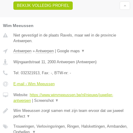
BEKIJK VOLLEDIG PROFIEL
Wim Meeussen
Niet gevestigd in de plaats Ravels, maar wel in de provincie
Antwerpen.
Antwerpen
»
Antwerpen
|
Google maps
▼
Wijngaardstraat 11
,
2000
Antwerpen
(
Antwerpen
)
Tel:
032321913
, Fax:
-
, BTW-nr:
-
E-mail › Wim Meeussen
Website:
https://www.wimmeeussen.be/nl/nieuws/juwelier-
antwerpen
|
Screenshot
▼
Wim Meeussen zorgt samen met zijn team ervoor dat uw juweel
perfect
▼
Trouwringen, Verlovingsringen, Ringen, Halskettingen, Armbanden,
Oorbellen,
▼