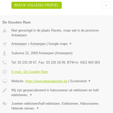
BEKIJK VOLLEDIG PROFIEL
De Gouden Ram
Niet gevestigd in de plaats Ravels, maar wel in de provincie
Antwerpen.
Antwerpen
»
Antwerpen
|
Google maps
▼
Suikerrui 22
,
2000
Antwerpen
(
Antwerpen
)
Tel:
03 233 29 67
, Fax:
03 226 18 09
, BTW-nr:
0421 843 003
E-mail › De Gouden Ram
Website:
https://www.degoudenram.be
|
Screenshot
▼
Wij zijn gespecialiseerd in halssnoeren uit edelsteen en half-
edelstenen,
▼
Juwelen edelsteen/half-edelsteen, Edelstenen, Halssnoeren,
Helende stenen,
▼