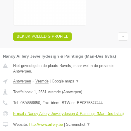
BEKIJK VOLLEDIG PROFIEL
Nancy Aillery Jewelrydesign & Paintings (Man-Des bvba)
Niet gevestigd in de plaats Ravels, maar wel in de provincie
Antwerpen.
Antwerpen
»
Vremde
|
Google maps
▼
Toeffelhoek 1
,
2531
Vremde
(
Antwerpen
)
Tel:
03/4556650
, Fax:
idem
, BTW-nr:
BE0875847444
E-mail › Nancy Aillery Jewelrydesign & Paintings (Man-Des bvba)
Website:
http://www.aillery.be
|
Screenshot
▼