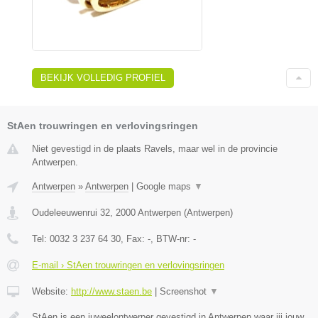
BEKIJK VOLLEDIG PROFIEL
StAen trouwringen en verlovingsringen
Niet gevestigd in de plaats Ravels, maar wel in de provincie
Antwerpen.
Antwerpen
»
Antwerpen
|
Google maps
▼
Oudeleeuwenrui 32
,
2000
Antwerpen
(
Antwerpen
)
Tel:
0032 3 237 64 30
, Fax:
-
, BTW-nr:
-
E-mail › StAen trouwringen en verlovingsringen
Website:
http://www.staen.be
|
Screenshot
▼
StAen is een juweelontwerper gevestigd in Antwerpen waar jij jouw