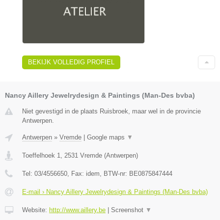
BEKIJK VOLLEDIG PROFIEL
Nancy Aillery Jewelrydesign & Paintings (Man-Des bvba)
Niet gevestigd in de plaats Ruisbroek, maar wel in de provincie
Antwerpen.
Antwerpen
»
Vremde
|
Google maps
▼
Toeffelhoek 1
,
2531
Vremde
(
Antwerpen
)
Tel:
03/4556650
, Fax:
idem
, BTW-nr:
BE0875847444
E-mail › Nancy Aillery Jewelrydesign & Paintings (Man-Des bvba)
Website:
http://www.aillery.be
|
Screenshot
▼