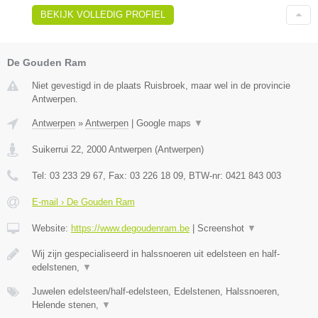
BEKIJK VOLLEDIG PROFIEL
De Gouden Ram
Niet gevestigd in de plaats Ruisbroek, maar wel in de provincie
Antwerpen.
Antwerpen
»
Antwerpen
|
Google maps
▼
Suikerrui 22
,
2000
Antwerpen
(
Antwerpen
)
Tel:
03 233 29 67
, Fax:
03 226 18 09
, BTW-nr:
0421 843 003
E-mail › De Gouden Ram
Website:
https://www.degoudenram.be
|
Screenshot
▼
Wij zijn gespecialiseerd in halssnoeren uit edelsteen en half-
edelstenen,
▼
Juwelen edelsteen/half-edelsteen, Edelstenen, Halssnoeren,
Helende stenen,
▼