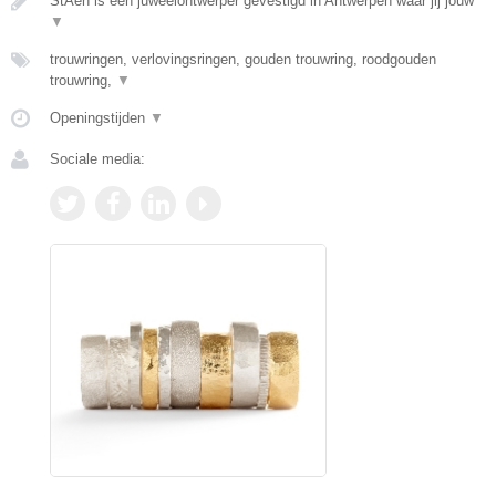
StAen is een juweelontwerper gevestigd in Antwerpen waar jij jouw
▼
trouwringen, verlovingsringen, gouden trouwring, roodgouden
trouwring,
▼
Openingstijden
▼
Sociale media: