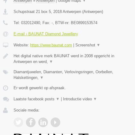
Antwerpen
»
Antwerpen
|
Google maps
▼
Schupstraat 21 box 5
,
2018
Antwerpen
(
Antwerpen
)
Tel:
032012490
, Fax:
-
, BTW-nr:
BE0899153574
E-mail › BAUNAT Diamond Jewellery
Website:
https://www.baunat.com
|
Screenshot
▼
Het digital native merk BAUNAT werd in 2008 opgericht in
Antwerpen en werd,
▼
Diamantjuwelen, Diamanten, Verlovingsringen, Oorbellen,
Halskettingen,
▼
Er wordt gewerkt op afspraak.
Laatste facebook posts
▼
|
Introductie video
▼
Sociale media: