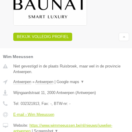
BEKIJK VOLLEDIG PROFIEL
Wim Meeussen
Niet gevestigd in de plaats Ruisbroek, maar wel in de provincie
Antwerpen.
Antwerpen
»
Antwerpen
|
Google maps
▼
Wijngaardstraat 11
,
2000
Antwerpen
(
Antwerpen
)
Tel:
032321913
, Fax:
-
, BTW-nr:
-
E-mail › Wim Meeussen
Website:
https://www.wimmeeussen.be/nl/nieuws/juwelier-
antwerpen
|
Screenshot
▼