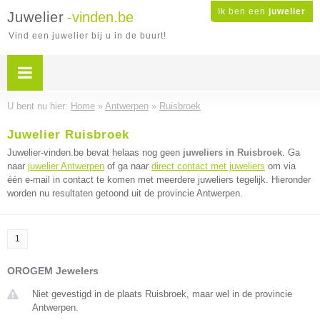
Ik ben een
juwelier
Juwelier
-vinden.be
Vind een juwelier bij u in de buurt!
U bent nu hier:
Home
»
Antwerpen
»
Ruisbroek
Juwelier Ruisbroek
Juwelier-vinden.be bevat helaas nog geen
juweliers in Ruisbroek
. Ga
naar
juwelier Antwerpen
of ga naar
direct contact met juweliers
om via
één e-mail in contact te komen met meerdere juweliers tegelijk. Hieronder
worden nu resultaten getoond uit de provincie Antwerpen.
1
OROGEM Jewelers
Niet gevestigd in de plaats Ruisbroek, maar wel in de provincie
Antwerpen.