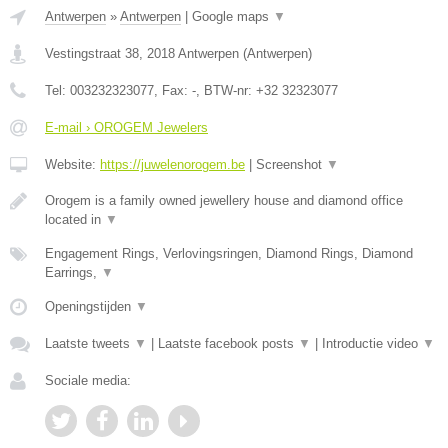
Antwerpen
»
Antwerpen
|
Google maps
▼
Vestingstraat 38
,
2018
Antwerpen
(
Antwerpen
)
Tel:
003232323077
, Fax:
-
, BTW-nr:
+32 32323077
E-mail › OROGEM Jewelers
Website:
https://juwelenorogem.be
|
Screenshot
▼
Orogem is a family owned jewellery house and diamond office
located in
▼
Engagement Rings, Verlovingsringen, Diamond Rings, Diamond
Earrings,
▼
Openingstijden
▼
Laatste tweets
▼
|
Laatste facebook posts
▼
|
Introductie video
▼
Sociale media: