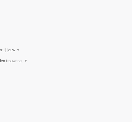
r jij jouw
▼
den trouwring,
▼