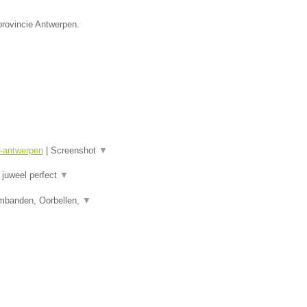
provincie Antwerpen.
r-antwerpen
|
Screenshot
▼
juweel perfect
▼
rmbanden, Oorbellen,
▼