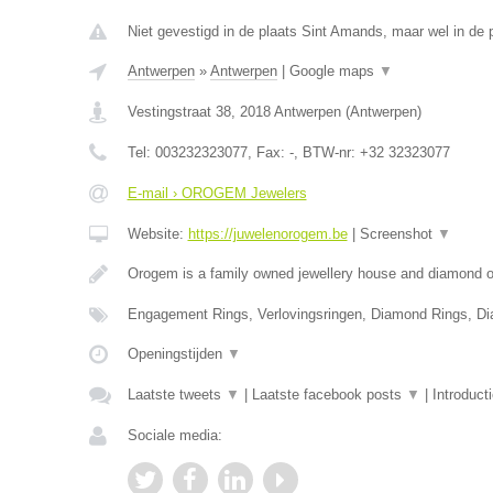
Niet gevestigd in de plaats Sint Amands, maar wel in de 
Antwerpen
»
Antwerpen
|
Google maps
▼
Vestingstraat 38
,
2018
Antwerpen
(
Antwerpen
)
Tel:
003232323077
, Fax:
-
, BTW-nr:
+32 32323077
E-mail › OROGEM Jewelers
Website:
https://juwelenorogem.be
|
Screenshot
▼
Orogem is a family owned jewellery house and diamond of
Engagement Rings, Verlovingsringen, Diamond Rings, D
Openingstijden
▼
Laatste tweets
▼
|
Laatste facebook posts
▼
|
Introduct
Sociale media: