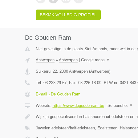
BEKIJK VOLLEDIG PROFIEL
De Gouden Ram
Niet gevestigd in de plaats Sint Amands, maar wel in de 
Antwerpen
»
Antwerpen
|
Google maps
▼
Suikerrui 22
,
2000
Antwerpen
(
Antwerpen
)
Tel:
03 233 29 67
, Fax:
03 226 18 09
, BTW-nr:
0421 843 
E-mail › De Gouden Ram
Website:
https://www.degoudenram.be
|
Screenshot
▼
Wij zijn gespecialiseerd in halssnoeren uit edelsteen en 
Juwelen edelsteen/half-edelsteen, Edelstenen, Halssnoe