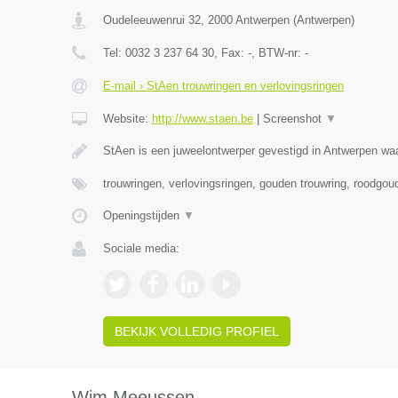
Oudeleeuwenrui 32
,
2000
Antwerpen
(
Antwerpen
)
Tel:
0032 3 237 64 30
, Fax:
-
, BTW-nr:
-
E-mail › StAen trouwringen en verlovingsringen
Website:
http://www.staen.be
|
Screenshot
▼
StAen is een juweelontwerper gevestigd in Antwerpen waa
trouwringen, verlovingsringen, gouden trouwring, roodgou
Openingstijden
▼
Sociale media:
BEKIJK VOLLEDIG PROFIEL
Wim Meeussen