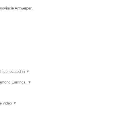
provincie Antwerpen.
fice located in
▼
iamond Earrings,
▼
ie video
▼