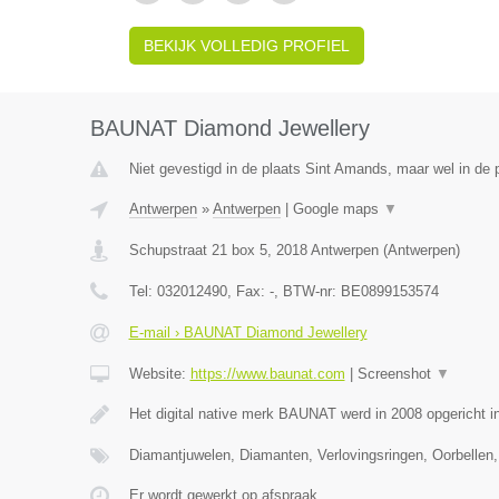
BEKIJK VOLLEDIG PROFIEL
BAUNAT Diamond Jewellery
Niet gevestigd in de plaats Sint Amands, maar wel in de 
Antwerpen
»
Antwerpen
|
Google maps
▼
Schupstraat 21 box 5
,
2018
Antwerpen
(
Antwerpen
)
Tel:
032012490
, Fax:
-
, BTW-nr:
BE0899153574
E-mail › BAUNAT Diamond Jewellery
Website:
https://www.baunat.com
|
Screenshot
▼
Het digital native merk BAUNAT werd in 2008 opgericht 
Diamantjuwelen, Diamanten, Verlovingsringen, Oorbellen,
Er wordt gewerkt op afspraak.