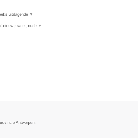
reeks uitdagende
▼
t nieuw juweel, oude
▼
provincie Antwerpen.