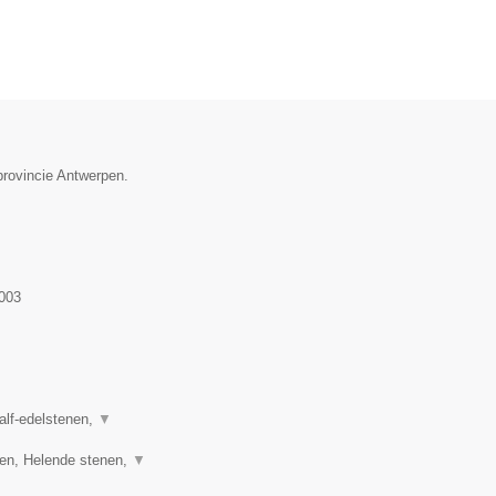
provincie Antwerpen.
003
half-edelstenen,
▼
ren, Helende stenen,
▼