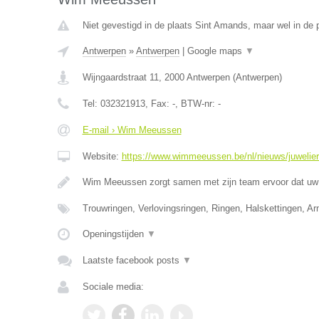
Niet gevestigd in de plaats Sint Amands, maar wel in de 
Antwerpen
»
Antwerpen
|
Google maps
▼
Wijngaardstraat 11
,
2000
Antwerpen
(
Antwerpen
)
Tel:
032321913
, Fax:
-
, BTW-nr:
-
E-mail › Wim Meeussen
Website:
https://www.wimmeeussen.be/nl/nieuws/juwelie
Wim Meeussen zorgt samen met zijn team ervoor dat uw 
Trouwringen, Verlovingsringen, Ringen, Halskettingen, A
Openingstijden
▼
Laatste facebook posts
▼
Sociale media: