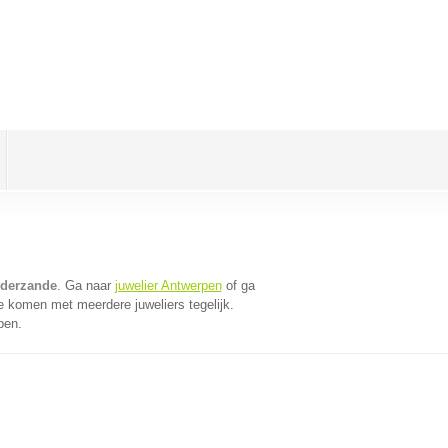
lderzande
. Ga naar
juwelier Antwerpen
of ga
e komen met meerdere juweliers tegelijk.
pen.