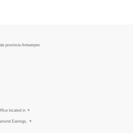
 de provincie Antwerpen.
fice located in
▼
iamond Earrings,
▼