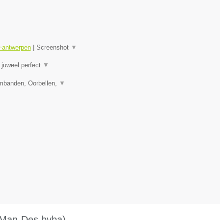
r-antwerpen
|
Screenshot
▼
juweel perfect
▼
rmbanden, Oorbellen,
▼
 (Man-Des bvba)