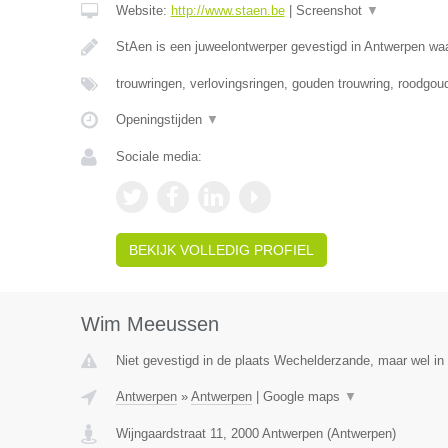
Website:
http://www.staen.be
|
Screenshot
▼
StAen is een juweelontwerper gevestigd in Antwerpen waa
trouwringen, verlovingsringen, gouden trouwring, roodgou
Openingstijden
▼
Sociale media:
BEKIJK VOLLEDIG PROFIEL
Wim Meeussen
Niet gevestigd in de plaats Wechelderzande, maar wel in
Antwerpen
»
Antwerpen
|
Google maps
▼
Wijngaardstraat 11
,
2000
Antwerpen
(
Antwerpen
)