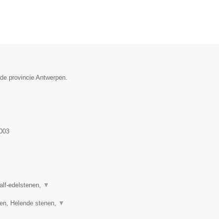
 de provincie Antwerpen.
003
half-edelstenen,
▼
ren, Helende stenen,
▼