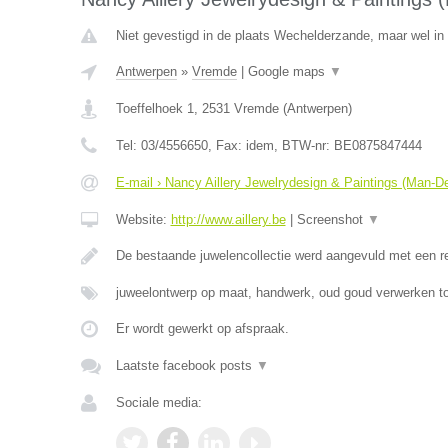
Niet gevestigd in de plaats Wechelderzande, maar wel in
Antwerpen
»
Vremde
|
Google maps
▼
Toeffelhoek 1
,
2531
Vremde
(
Antwerpen
)
Tel:
03/4556650
, Fax:
idem
, BTW-nr:
BE0875847444
E-mail › Nancy Aillery Jewelrydesign & Paintings (Man-D
Website:
http://www.aillery.be
|
Screenshot
▼
De bestaande juwelencollectie werd aangevuld met een 
juweelontwerp op maat, handwerk, oud goud verwerken to
Er wordt gewerkt op afspraak.
Laatste facebook posts
▼
Sociale media: