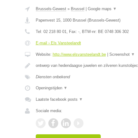
Brussels-Gewest
»
Brussel
|
Google maps
▼
Papenvest 15
,
1000
Brussel
(
Brussels-Gewest
)
Tel:
02 218 80 01
, Fax:
-
, BTW-nr:
BE 0748 306 302
E-mail › Els Vansteelandt
Website:
http://www.elsvansteelandt.be
|
Screenshot
▼
ontwerp van hedendaagse juwelen en zilveren kunstobjec
Diensten onbekend
Openingstijden
▼
Laatste facebook posts
▼
Sociale media: