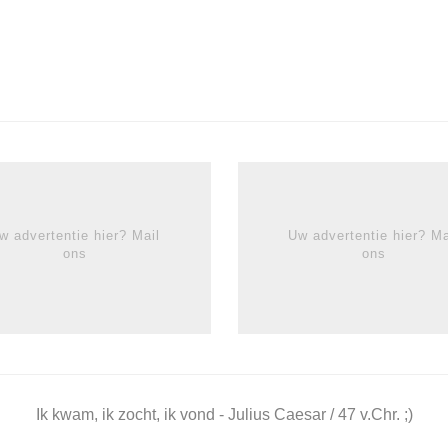
w advertentie hier? Mail
Uw advertentie hier? Ma
ons
ons
Ik kwam, ik zocht, ik vond - Julius Caesar / 47 v.Chr. ;)