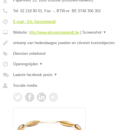
Papenvest 15
,
1000
Brussel
(
Brussels-Gewest
)
Tel:
02 218 80 01
, Fax:
-
, BTW-nr:
BE 0748 306 302
E-mail › Els Vansteelandt
Website:
http://www.elsvansteelandt.be
|
Screenshot
▼
ontwerp van hedendaagse juwelen en zilveren kunstobjecten
Diensten onbekend
Openingstijden
▼
Laatste facebook posts
▼
Sociale media: