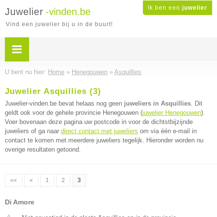
Ik ben een
juwelier
Juwelier
-vinden.be
Vind een juwelier bij u in de buurt!
U bent nu hier:
Home
»
Henegouwen
»
Asquillies
Juwelier Asquillies (3)
Juwelier-vinden.be bevat helaas nog geen
juweliers in Asquillies
. Dit
geldt ook voor de gehele provincie Henegouwen (
juwelier Henegouwen
).
Voer bovenaan deze pagina uw postcode in voor de dichtstbijzijnde
juweliers of ga naar
direct contact met juweliers
om via één e-mail in
contact te komen met meerdere juweliers tegelijk. Hieronder worden nu
overige resultaten getoond.
««
«
1
2
3
Di Amore