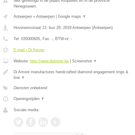
Niet gevestigd in de plaats Asquillies en in de provincie
Henegouwen.
Antwerpen
»
Antwerpen
|
Google maps
▼
Hoveniersstraat 13, bus 28
,
2018
Antwerpen
(
Antwerpen
)
Tel:
035000605
, Fax:
-
, BTW-nr:
-
E-mail › Di Amore
Website:
http://www.diamore.be
|
Screenshot
▼
Di Amore manufactures handcrafted diamond engagement rings &
fine
▼
Diensten onbekend
Openingstijden
▼
Sociale media: