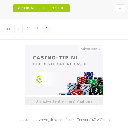
BEKIJK VOLLEDIG PROFIEL
««
«
1
2
3
Uw advertentie hier? Mail ons
Ik kwam, ik zocht, ik vond - Julius Caesar / 47 v.Chr. ;)