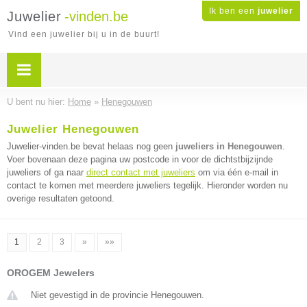
Ik ben een
juwelier
Juwelier
-vinden.be
Vind een juwelier bij u in de buurt!
U bent nu hier:
Home
»
Henegouwen
Juwelier Henegouwen
Juwelier-vinden.be bevat helaas nog geen
juweliers in Henegouwen
.
Voer bovenaan deze pagina uw postcode in voor de dichtstbijzijnde
juweliers of ga naar
direct contact met juweliers
om via één e-mail in
contact te komen met meerdere juweliers tegelijk. Hieronder worden nu
overige resultaten getoond.
1
2
3
»
»»
OROGEM Jewelers
Niet gevestigd in de provincie Henegouwen.