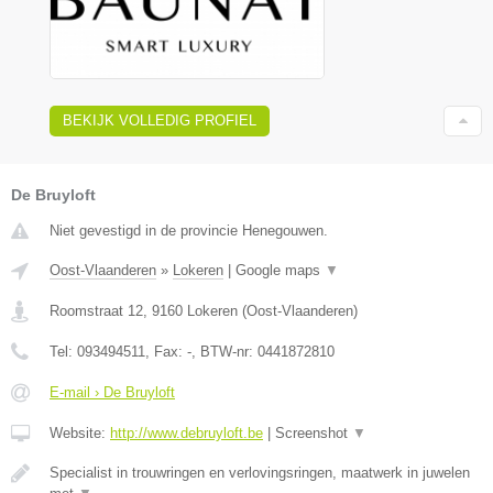
BEKIJK VOLLEDIG PROFIEL
De Bruyloft
Niet gevestigd in de provincie Henegouwen.
Oost-Vlaanderen
»
Lokeren
|
Google maps
▼
Roomstraat 12
,
9160
Lokeren
(
Oost-Vlaanderen
)
Tel:
093494511
, Fax:
-
, BTW-nr:
0441872810
E-mail › De Bruyloft
Website:
http://www.debruyloft.be
|
Screenshot
▼
Specialist in trouwringen en verlovingsringen, maatwerk in juwelen