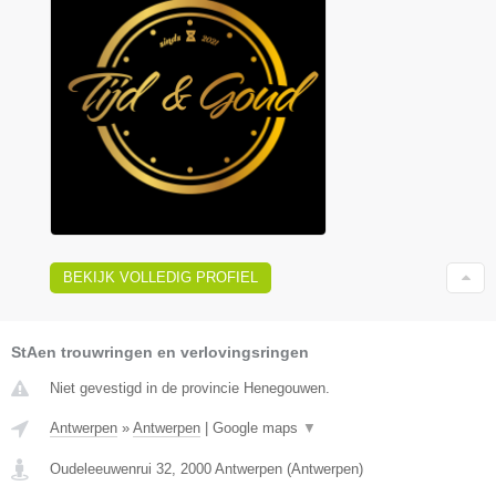
BEKIJK VOLLEDIG PROFIEL
StAen trouwringen en verlovingsringen
Niet gevestigd in de provincie Henegouwen.
Antwerpen
»
Antwerpen
|
Google maps
▼
Oudeleeuwenrui 32
,
2000
Antwerpen
(
Antwerpen
)