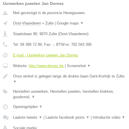
Uurwerken juwelen Jan Dornez
Niet gevestigd in de provincie Henegouwen.
Oost-Vlaanderen
»
Zulte
|
Google maps
▼
Staatsbaan 90
,
9870
Zulte
(
Oost-Vlaanderen
)
Tel:
09 388 72 89
, Fax:
-
, BTW-nr:
782 043 395
E-mail › Uurwerken juwelen Jan Dornez
Website:
http://www.dornez.be
|
Screenshot
▼
Onze winkel is gelegen langs de drukke baan Gent-Kortrijk te Zulte.
▼
Herstellen uurwerken, Herstellen juwelen, herstellen klokken,
goudsmid,
▼
Openingstijden
▼
Laatste tweets
▼
|
Laatste facebook posts
▼
|
Introductie video
▼
Sociale media: