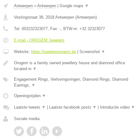
Antwerpen
»
Antwerpen
|
Google maps
▼
Vestingstraat 38
,
2018
Antwerpen
(
Antwerpen
)
Tel:
003232323077
, Fax:
-
, BTW-nr:
+32 32323077
E-mail › OROGEM Jewelers
Website:
https://juwelenorogem.be
|
Screenshot
▼
Orogem is a family owned jewellery house and diamond office
located in
▼
Engagement Rings, Verlovingsringen, Diamond Rings, Diamond
Earrings,
▼
Openingstijden
▼
Laatste tweets
▼
|
Laatste facebook posts
▼
|
Introductie video
▼
Sociale media: