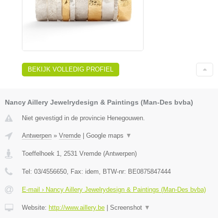
BEKIJK VOLLEDIG PROFIEL
Nancy Aillery Jewelrydesign & Paintings (Man-Des bvba)
Niet gevestigd in de provincie Henegouwen.
Antwerpen
»
Vremde
|
Google maps
▼
Toeffelhoek 1
,
2531
Vremde
(
Antwerpen
)
Tel:
03/4556650
, Fax:
idem
, BTW-nr:
BE0875847444
E-mail › Nancy Aillery Jewelrydesign & Paintings (Man-Des bvba)
Website:
http://www.aillery.be
|
Screenshot
▼