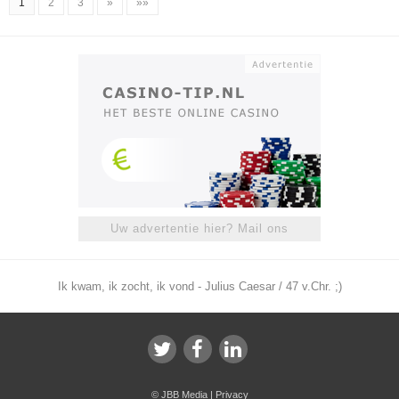
1
2
3
»
»»
Uw advertentie hier? Mail ons
Ik kwam, ik zocht, ik vond - Julius Caesar / 47 v.Chr. ;)
©
JBB Media
|
Privacy