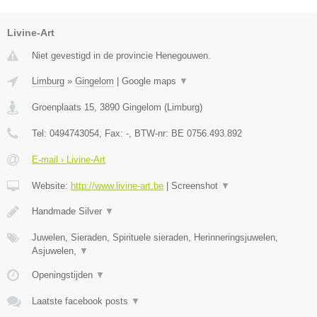
Livine-Art
Niet gevestigd in de provincie Henegouwen.
Limburg
»
Gingelom
|
Google maps
▼
Groenplaats 15
,
3890
Gingelom
(
Limburg
)
Tel:
0494743054
, Fax:
-
, BTW-nr:
BE 0756.493.892
E-mail › Livine-Art
Website:
http://www.livine-art.be
|
Screenshot
▼
Handmade Silver
▼
Juwelen, Sieraden, Spirituele sieraden, Herinneringsjuwelen,
Asjuwelen,
▼
Openingstijden
▼
Laatste facebook posts
▼