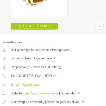
BEKIJK VOLLEDIG PROFIEL
Juwelen zee
Niet gevestigd in de provincie Henegouwen.
Limburg
»
Peer
|
Google maps
▼
Reppelerweg75
,
3990
Peer
(
Limburg
)
Tel:
0472851796
, Fax:
-
, BTW-nr:
-
E-mail › Juwelen zee
Website:
http://www.juwelenzee.be
|
Screenshot
▼
Ik ontwerp en vervaardig juwelen in goud en zilver .
▼