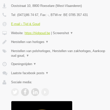
Ooststraat 10
,
8800
Roeselare
(
West-Vlaanderen
)
Tel:
(0471)86 74 67
, Fax:
-
, BTW-nr:
BE 0785 357 431
E-mail › Tijd & Goud
Website:
https://tijdgoud.be
|
Screenshot
▼
Herstellen van horloges
▼
Herstellen van polshorloges, Herstellen van zakhorloges, Aankoop
oud goud,
▼
Openingstijden
▼
Laatste facebook posts
▼
Sociale media: