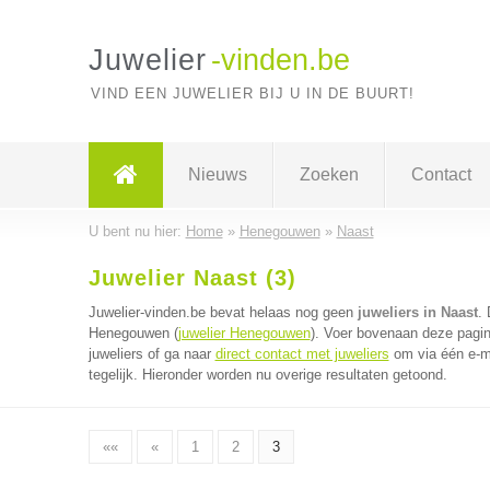
Juwelier
-vinden.be
VIND EEN JUWELIER BIJ U IN DE BUURT!
Nieuws
Zoeken
Contact
U bent nu hier:
Home
»
Henegouwen
»
Naast
Juwelier Naast (3)
Juwelier-vinden.be bevat helaas nog geen
juweliers in Naast
. 
Henegouwen (
juwelier Henegouwen
). Voer bovenaan deze pagin
juweliers of ga naar
direct contact met juweliers
om via één e-ma
tegelijk. Hieronder worden nu overige resultaten getoond.
««
«
1
2
3