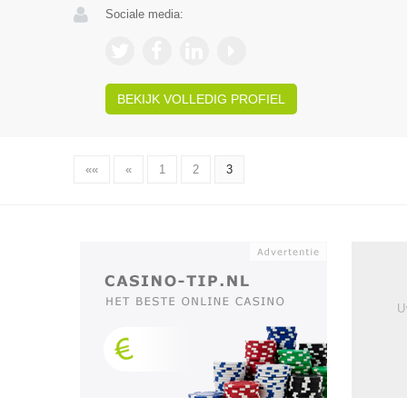
Sociale media:
BEKIJK VOLLEDIG PROFIEL
««
«
1
2
3
U