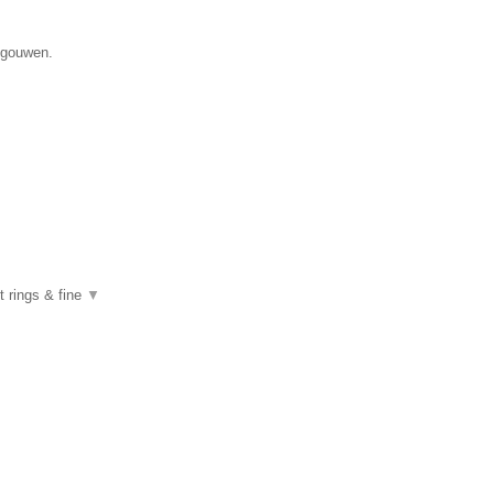
egouwen.
 rings & fine
▼