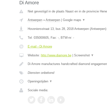
Di Amore
Niet gevestigd in de plaats Naast en in de provincie Hen
Antwerpen
»
Antwerpen
|
Google maps
▼
Hoveniersstraat 13, bus 28
,
2018
Antwerpen
(
Antwerpen
)
Tel:
035000605
, Fax:
-
, BTW-nr:
-
E-mail › Di Amore
Website:
http://www.diamore.be
|
Screenshot
▼
Di Amore manufactures handcrafted diamond engagement
Diensten onbekend
Openingstijden
▼
Sociale media: