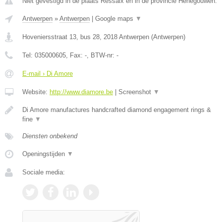
Niet gevestigd in de plaats Ressaix en in de provincie Henegouwen.
Antwerpen
»
Antwerpen
|
Google maps
▼
Hoveniersstraat 13, bus 28
,
2018
Antwerpen
(
Antwerpen
)
Tel:
035000605
, Fax:
-
, BTW-nr:
-
E-mail › Di Amore
Website:
http://www.diamore.be
|
Screenshot
▼
Di Amore manufactures handcrafted diamond engagement rings &
fine
▼
Diensten onbekend
Openingstijden
▼
Sociale media: