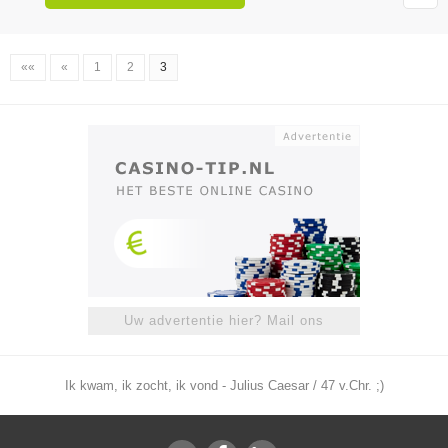
««
«
1
2
3
Uw advertentie hier? Mail ons
Ik kwam, ik zocht, ik vond - Julius Caesar / 47 v.Chr. ;)