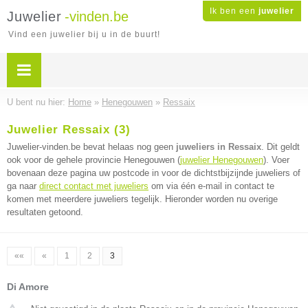
Ik ben een
juwelier
Juwelier
-vinden.be
Vind een juwelier bij u in de buurt!
U bent nu hier:
Home
»
Henegouwen
»
Ressaix
Juwelier Ressaix (3)
Juwelier-vinden.be bevat helaas nog geen
juweliers in Ressaix
. Dit geldt
ook voor de gehele provincie Henegouwen (
juwelier Henegouwen
). Voer
bovenaan deze pagina uw postcode in voor de dichtstbijzijnde juweliers of
ga naar
direct contact met juweliers
om via één e-mail in contact te
komen met meerdere juweliers tegelijk. Hieronder worden nu overige
resultaten getoond.
««
«
1
2
3
Di Amore