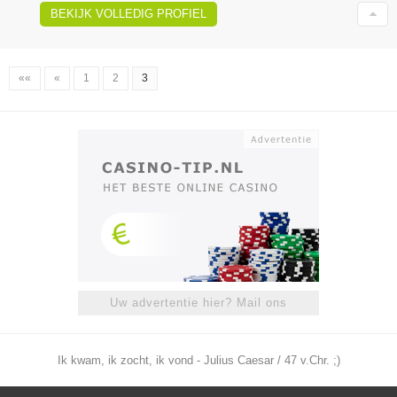
BEKIJK VOLLEDIG PROFIEL
««
«
1
2
3
Uw advertentie hier? Mail ons
Ik kwam, ik zocht, ik vond - Julius Caesar / 47 v.Chr. ;)