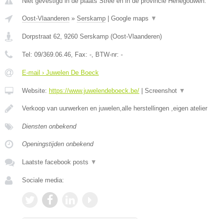
Niet gevestigd in de plaats Stree en in de provincie Henegouwen.
Oost-Vlaanderen
»
Serskamp
|
Google maps
▼
Dorpstraat 62
,
9260
Serskamp
(
Oost-Vlaanderen
)
Tel:
09/369.06.46
, Fax:
-
, BTW-nr:
-
E-mail › Juwelen De Boeck
Website:
https://www.juwelendeboeck.be/
|
Screenshot
▼
Verkoop van uurwerken en juwelen,alle herstellingen ,eigen atelier
Diensten onbekend
Openingstijden onbekend
Laatste facebook posts
▼
Sociale media: