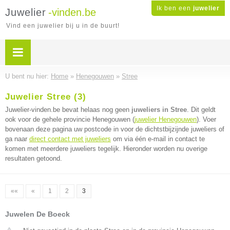
Ik ben een
juwelier
Juwelier
-vinden.be
Vind een juwelier bij u in de buurt!
U bent nu hier:
Home
»
Henegouwen
»
Stree
Juwelier Stree (3)
Juwelier-vinden.be bevat helaas nog geen
juweliers in Stree
. Dit geldt
ook voor de gehele provincie Henegouwen (
juwelier Henegouwen
). Voer
bovenaan deze pagina uw postcode in voor de dichtstbijzijnde juweliers of
ga naar
direct contact met juweliers
om via één e-mail in contact te
komen met meerdere juweliers tegelijk. Hieronder worden nu overige
resultaten getoond.
««
«
1
2
3
Juwelen De Boeck