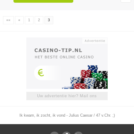
««
«
1
2
3
Uw advertentie hier? Mail ons
Ik kwam, ik zocht, ik vond - Julius Caesar / 47 v.Chr. ;)