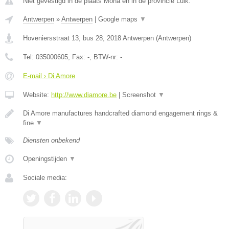
Niet gevestigd in de plaats Moha en in de provincie Luik.
Antwerpen
»
Antwerpen
|
Google maps
▼
Hoveniersstraat 13, bus 28
,
2018
Antwerpen
(
Antwerpen
)
Tel:
035000605
, Fax:
-
, BTW-nr:
-
E-mail › Di Amore
Website:
http://www.diamore.be
|
Screenshot
▼
Di Amore manufactures handcrafted diamond engagement rings &
fine
▼
Diensten onbekend
Openingstijden
▼
Sociale media: