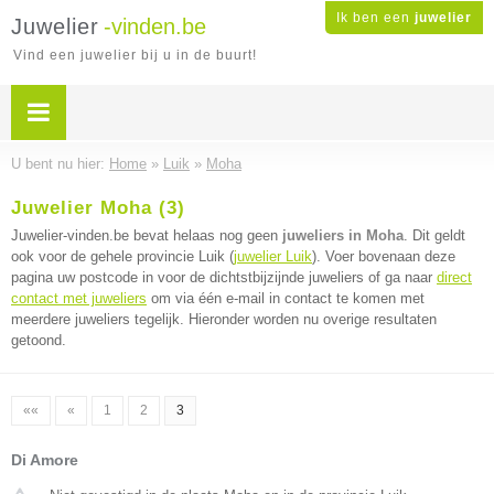
Ik ben een
juwelier
Juwelier
-vinden.be
Vind een juwelier bij u in de buurt!
U bent nu hier:
Home
»
Luik
»
Moha
Juwelier Moha (3)
Juwelier-vinden.be bevat helaas nog geen
juweliers in Moha
. Dit geldt
ook voor de gehele provincie Luik (
juwelier Luik
). Voer bovenaan deze
pagina uw postcode in voor de dichtstbijzijnde juweliers of ga naar
direct
contact met juweliers
om via één e-mail in contact te komen met
meerdere juweliers tegelijk. Hieronder worden nu overige resultaten
getoond.
««
«
1
2
3
Di Amore